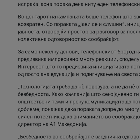
испраќа јасна порака дека ниту еден телефонск
Во центарот на кампањата беше телефон што ѕво
возвратен. Со пораката „Јави се и слушни“, ини
јавноста, отворајќи простор за разговор за пос
колективна одговорност во сообраќајот.
За само неколку денови, телефонскиот број од 
предизвика импресивно многу реакции, споделу
Интересот што го предизвика иницијативата потв
од постојана едукација и подигнување на свеста 
„Технологијата треба да нè поврзува, а не да нè 
безбедноста. Како компанија што секојдневно г
општествени теми и преку комуникацијата да по
добивме, покажаа дека пораката допре до многу 
силен потсетник дека вниманието во сообраќајо
директор на А1 Македонија.
„Безбедноста во сообраќајот е заедничка одгов