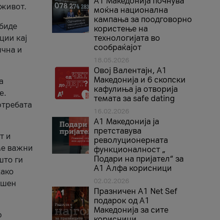
A1 Македонија почнува
 живот.
моќна национална
кампања за поодговорно
 биде
користење на
ции кај
технологијата во
сообраќајот
ична и
18.05.2026
Овој Валентајн, A1
Македонија и 6 скопски
а
кафулиња ја отворија
е.
темата за safe dating
отребата
16.02.2026
А1 Македонија ја
претставува
т и
револуционерната
ме важни
функционалност „
Подари на пријател“ за
што ги
А1 Алфа корисници
како
02.02.2026
ршен
Празничен A1 Net Sеf
подарок од А1
Македонија за сите
о
корисници