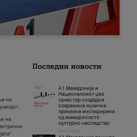
Последни новости
А1 Македонија и
Националниот џез
ње на
оркестар создадоа
современа музичка
раќајот.
приказна инспирирана
од македонското
ње на
културно наследство
лектрични
03.07.2026
јата“