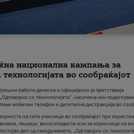
ќна национална кампања за
технологијата во сообраќајот
трешни работи денеска и официјално ја претставија
Одговорно со технологијата“, насочена кон подигнува
стење мобилен телефон и дигитална дистракција во сооб
ворноста на сите учесници во сообраќајот при користе
а возачи, пешаци, велосипедисти или за корисници на е
остојан дел од секојдневието, „Одговорно со технологи