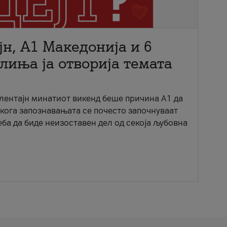
јн, A1 Македонија и 6
лиња ја отворија темата
ентајн минатиот викенд беше причина А1 да
 кога запознавањата се почесто започнуваат
еба да биде неизоставен дел од секоја љубовна