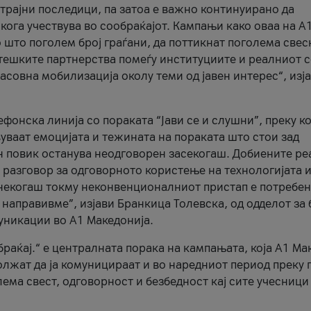
трајни последици, па затоа е важно континуирано да
 кога учествува во сообраќајот. Кампањи како оваа на A
 што поголем број граѓани, да поттикнат поголема свес
атешките партнерства помеѓу институциите и реалниот 
асовна мобилизација околу теми од јавен интерес“, изј
онска линија со пораката “Јави се и слушни”, преку ко
уваат емоцијата и тежината на пораката што стои зад
н повик останува неодговорен засекогаш. Добиените р
 разговор за одговорното користење на технологијата и
онекогаш токму неконвенционалниот пристап е потребен
 направивме”, изјави Бранкица Толевска, од одделот за 
уникации во А1 Македонија.
браќај.“ е централната порака на кампањата, која A1 Ма
лжат да ја комуницираат и во наредниот период преку 
ема свест, одговорност и безбедност кај сите учесници