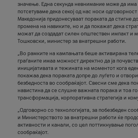
значење. Една секунда невнимание може да има 
потсетуваме дека секој од нас носи одговорност
Македонија придонесуваат пораката да стигне до
промена на навиките, но и да покажат дека стр
можат да создадат силен општествен импакт и м
Тошковски, министер за внатрешни работи.
„Во рамките на кампањата беше активирана телеф
граѓаните имаа можност директно да ја почувств
иницијативата и тежината на моментот кога еде
покажаа дека пораката допре до луѓето и отвори
безбедноста во сообраќајот. Свесни сме дека п
навистина да се слушне важната порака и тоа го
трансформација, корпоративна стратегија и ком
„Одговорно со технологијата, за побезбеден соо
и Министерството за внатрешни работи ќе продо
активности и канали, со цел поттикнување погол
сообраќајот.