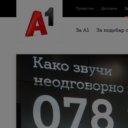
Приватни
Деловни
З
За А1
За подобар 