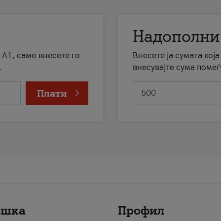
Надополни
 А1, само внесете го
Внесете ја сумата кој
.
внесувајте сума помеѓ
Плати
ршка
Профил