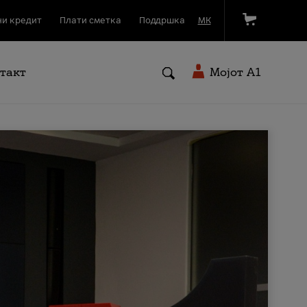
и кредит
Плати сметка
Поддршка
МК
такт
Мојот A1