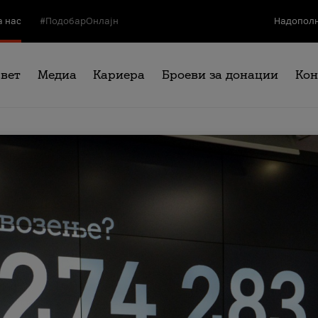
а нас
#ПодобарОнлајн
Надополн
свет
Медиа
Кариера
Броеви за донации
Кон