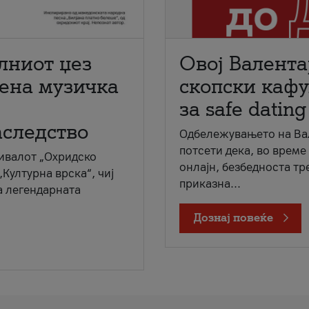
лниот џез
Овој Валента
мена музичка
скопски кафу
за safe dating
аследство
Одбележувањето на Вал
потсети дека, во време
ивалот „Охридско
онлајн, безбедноста тр
„Културна врска“, чиј
приказна...
а легендарната
Дознај повеќе