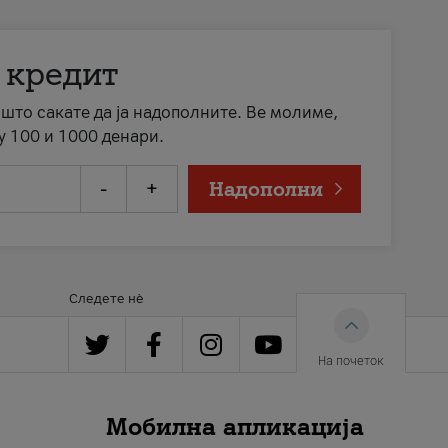
 кредит
а што сакате да ја надополните. Ве молиме,
у 100 и 1000 денари.
-
+
Надополни
Следете нè
На почеток
Мобилна апликација