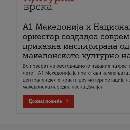
А1 Македонија и Национа
оркестар создадоа совре
приказна инспирирана од
македонското културно н
Во пресрет на овогодишното издание на фест
лето“, А1 Македонија ја претстави кампањата 
централен дел е новата џез-интерпретација н
македонска народна песна „Билјан
Дознај повеќе