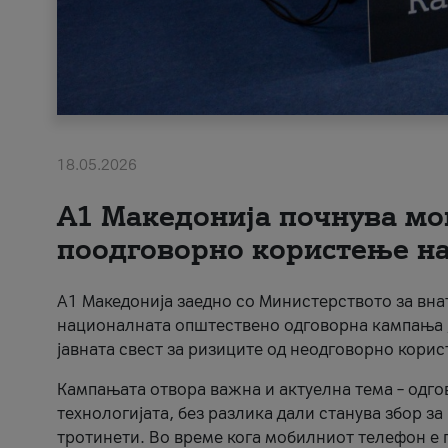
18.05.2026
A1 Македонија почнува мо
поодговорно користење на 
A1 Македонија заедно со Министерството за вна
националната општествено одговорна кампања „
јавната свест за ризиците од неодговорно кори
Кампањата отвора важна и актуелна тема – одго
технологијата, без разлика дали станува збор з
тротинети. Во време кога мобилниот телефон е п