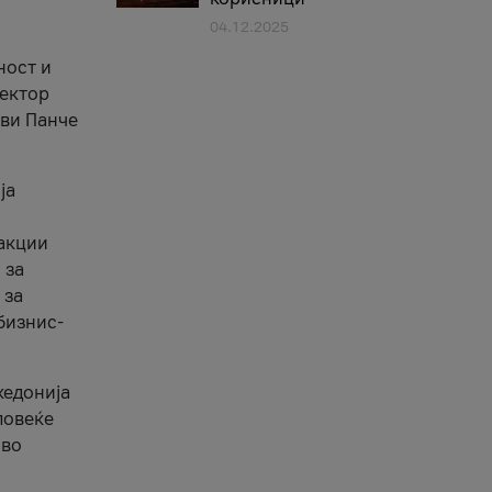
04.12.2025
1
ност и
сектор
ави Панче
ја
еакции
 за
 за
бизнис-
кедонија
повеќе
 во