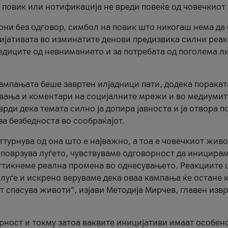
и повик или нотификација не вреди повеќе од човечкиот
ни без одговор, симбол на повик што никогаш нема да
цијативата во изминатите денови предизвика силни реак
ледиците од невниманието и за потребата од поголема л
кампањата беше завртен илјадници пати, додека поракат
вања и коментари на социјалните мрежи и во медиумит
рди дека темата силно ја допира јавноста и ја отвора п
за безбедноста во сообраќајот.
оттурнува од она што е најважно, а тоа е човечкиот живо
и поврзува луѓето, чувствуваме одговорност да иницира
ттикнеме реална промена во однесувањето. Реакциите 
луѓе и искрено веруваме дека оваа кампања ќе остане 
т спасува животи“, изјави Методија Мирчев, главен изв
орност и токму затоа ваквите иницијативи имаат особен