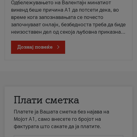
Одбележувањето на Валентајн минатиот
викенд беше причина А1 да потсети дека, во
време кога запознавањата се почесто
започнуваат онлајн, безбедноста треба да биде
неизоставен дел од секоја љубовна приказна...
Дознај повеќе
Плати сметка
Платете ја Вашата сметка без најава на
Мојот А1, само внесете го бројот на
фактурата што сакате да ја платите.