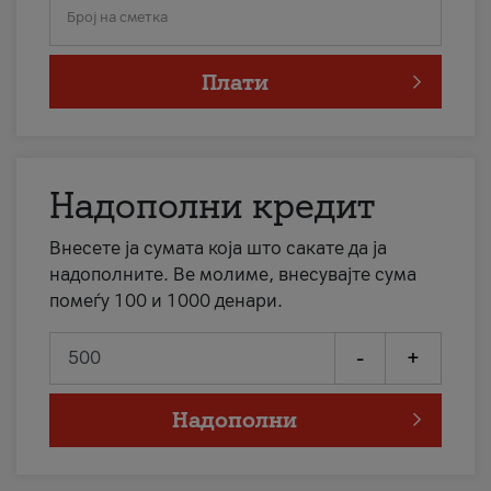
Број на сметка
Плати
Надополни кредит
Внесете ја сумата која што сакате да ја
надополните. Ве молиме, внесувајте сума
помеѓу 100 и 1000 денари.
-
+
Надополни