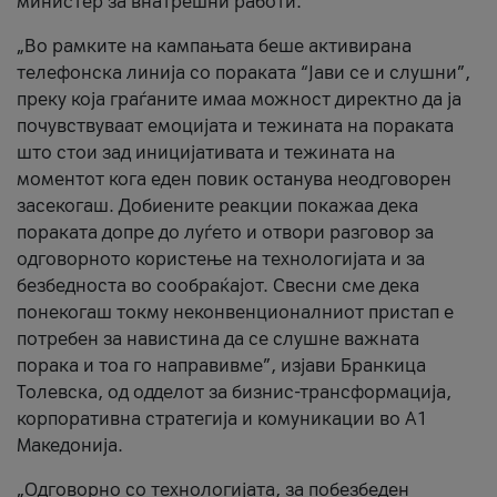
министер за внатрешни работи.
„Во рамките на кампањата беше активирана
телефонска линија со пораката “Јави се и слушни”,
преку која граѓаните имаа можност директно да ја
почувствуваат емоцијата и тежината на пораката
што стои зад иницијативата и тежината на
моментот кога еден повик останува неодговорен
засекогаш. Добиените реакции покажаа дека
пораката допре до луѓето и отвори разговор за
одговорното користење на технологијата и за
безбедноста во сообраќајот. Свесни сме дека
понекогаш токму неконвенционалниот пристап е
потребен за навистина да се слушне важната
порака и тоа го направивме”, изјави Бранкица
Толевска, од одделот за бизнис-трансформација,
корпоративна стратегија и комуникации во А1
Македонија.
„Одговорно со технологијата, за побезбеден