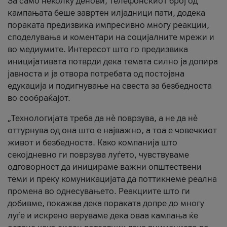
За само неколку денови, телефонскиот број од
кампањата беше завртен илјадници пати, додека
пораката предизвика импресивно многу реакции,
споделувања и коментари на социјалните мрежи и
во медиумите. Интересот што го предизвика
иницијативата потврди дека темата силно ја допира
јавноста и ја отвора потребата од постојана
едукација и подигнување на свеста за безбедноста
во сообраќајот.
„Технологијата треба да нè поврзува, а не да нè
оттурнува од она што е најважно, а тоа е човечкиот
живот и безбедноста. Како компанија што
секојдневно ги поврзува луѓето, чувствуваме
одговорност да иницираме важни општествени
теми и преку комуникацијата да поттикнеме реална
промена во однесувањето. Реакциите што ги
добивме, покажаа дека пораката допре до многу
луѓе и искрено веруваме дека оваа кампања ќе