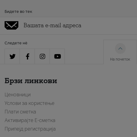
Бидете во тек
Следете нè
На почеток
Брзи линкови
Ценовници
Услови за користење
Плати сметка
Активирајте Е-сметка
Припејд регистрација