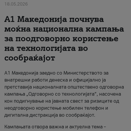
18.05.2026
За нас
A1 Македонија почнува
#ПодобарОнлајн
моќна национална кампања
за поодговорно користење
на технологијата во
сообраќајот
A1 Македонија заедно со Министерството за
внатрешни работи денеска и официјално ја
претставија националната општествено одговорна
кампања „Одговорно со технологијата“, насочена
кон подигнување на јавната свест за ризиците од
неодговорно користење мобилен телефон и
дигитална дистракција во сообраќајот.
Кампањата отвора важна и актуелна тема –