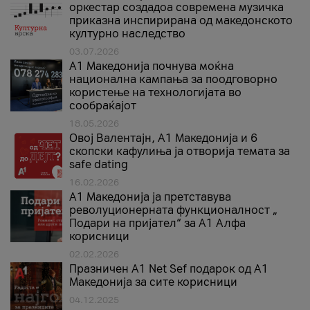
оркестар создадоа современа музичка
приказна инспирирана од македонското
културно наследство
03.07.2026
A1 Македонија почнува моќна
национална кампања за поодговорно
користење на технологијата во
сообраќајот
18.05.2026
Овој Валентајн, A1 Македонија и 6
скопски кафулиња ја отворија темата за
safe dating
16.02.2026
А1 Македонија ја претставува
револуционерната функционалност „
Подари на пријател“ за А1 Алфа
корисници
02.02.2026
Празничен A1 Net Sеf подарок од А1
Македонија за сите корисници
04.12.2025