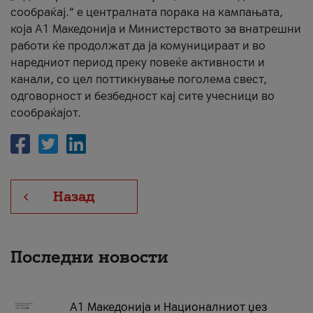
сообраќај.“ е централната порака на кампањата,
која A1 Македонија и Министерството за внатрешни
работи ќе продолжат да ја комуницираат и во
наредниот период преку повеќе активности и
канали, со цел поттикнување поголема свест,
одговорност и безбедност кај сите учесници во
сообраќајот.
Назад
Последни новости
А1 Македонија и Националниот џез