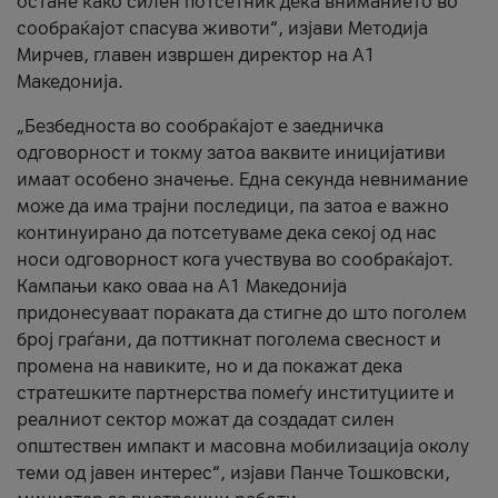
остане како силен потсетник дека вниманието во
сообраќајот спасува животи“, изјави Методија
Мирчев, главен извршен директор на А1
Македонија.
„Безбедноста во сообраќајот е заедничка
одговорност и токму затоа ваквите иницијативи
имаат особено значење. Една секунда невнимание
може да има трајни последици, па затоа е важно
континуирано да потсетуваме дека секој од нас
носи одговорност кога учествува во сообраќајот.
Кампањи како оваа на A1 Македонија
придонесуваат пораката да стигне до што поголем
број граѓани, да поттикнат поголема свесност и
промена на навиките, но и да покажат дека
стратешките партнерства помеѓу институциите и
реалниот сектор можат да создадат силен
општествен импакт и масовна мобилизација околу
теми од јавен интерес“, изјави Панче Тошковски,