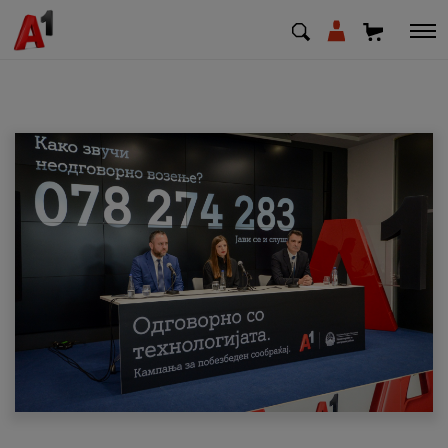
МК
EN
SQ
Приватни
Деловни
Поддршка
Надополни кредит
Плати сметка