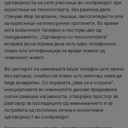
одговорноста на сите учесници во сообраќајот при
користење на технологијата, без разлика дали
станува збор за возачи, пешаци, велосипедисти или
за корисници на електрични тротинети. Во време
кога мобилниот телефон е постојан дел од
секојдневието, „Одговорно со технологијата“
испраќа јасна порака дека ниту еден телефонски
повик или нотификација не вреди повеќе од
човечкиот живот.
Во центарот на кампањата беше телефон што ѕвони
без одговор, симбол на повик што никогаш нема да
биде возвратен. Со пораката „Јави се и слушни“,
иницијативата во изминатите денови предизвика
силни реакции кај јавноста, отворајќи простор за
разговор за последиците од невниманието и за
потребата од поголема лична и колективна
одговорност во сообраќајот.