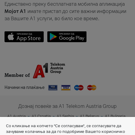
Единствено преку бесплатната мобилна апликација
Мојот A1
имате пристап до сите важни информации
за Вашите A1 услуги, во било кое време.
Member of
Начини на плаќање
Дознај повеќе за A1 Telekom Austria Group
A1 Austria
A1 Croatia
A1 Serbia
A1 Belarus
A1 Bulgaria
A1 Slovenia
A1 Digital
Со кликање на копчето "Се согласувам", се согласувате да
зачуваме колачиња за да го подобриме Вашето корисничко