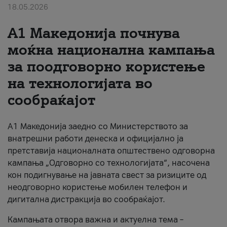
18.05.2026
За нас
A1 Македонија почнува
#ПодобарОнлајн
моќна национална кампања
за поодговорно користење
на технологијата во
сообраќајот
A1 Македонија заедно со Министерството за
внатрешни работи денеска и официјално ја
претставија националната општествено одговорна
кампања „Одговорно со технологијата“, насочена
кон подигнување на јавната свест за ризиците од
неодговорно користење мобилен телефон и
дигитална дистракција во сообраќајот.
Кампањата отвора важна и актуелна тема –