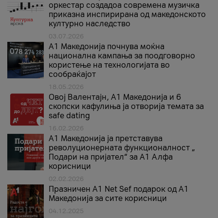
оркестар создадоа современа музичка
приказна инспирирана од македонското
културно наследство
03.07.2026
A1 Македонија почнува моќна
национална кампања за поодговорно
користење на технологијата во
сообраќајот
18.05.2026
Овој Валентајн, A1 Македонија и 6
скопски кафулиња ја отворија темата за
safe dating
16.02.2026
А1 Македонија ја претставува
револуционерната функционалност „
Подари на пријател“ за А1 Алфа
корисници
02.02.2026
Празничен A1 Net Sеf подарок од А1
Македонија за сите корисници
04.12.2025