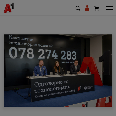
МК
EN
SQ
Приватни
Деловни
Поддршка
Надополни кредит
Плати сметка