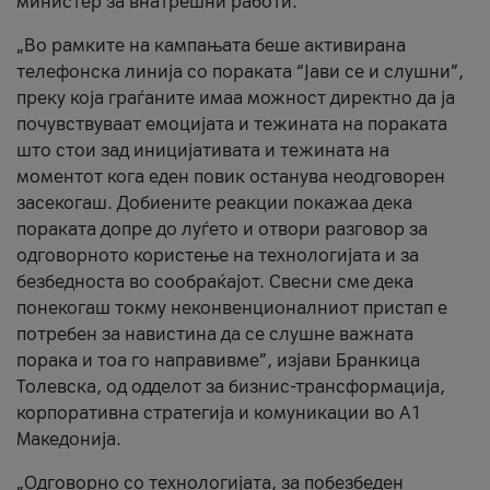
министер за внатрешни работи.
„Во рамките на кампањата беше активирана
телефонска линија со пораката “Јави се и слушни”,
преку која граѓаните имаа можност директно да ја
почувствуваат емоцијата и тежината на пораката
што стои зад иницијативата и тежината на
моментот кога еден повик останува неодговорен
засекогаш. Добиените реакции покажаа дека
пораката допре до луѓето и отвори разговор за
одговорното користење на технологијата и за
безбедноста во сообраќајот. Свесни сме дека
понекогаш токму неконвенционалниот пристап е
потребен за навистина да се слушне важната
порака и тоа го направивме”, изјави Бранкица
Толевска, од одделот за бизнис-трансформација,
корпоративна стратегија и комуникации во А1
Македонија.
„Одговорно со технологијата, за побезбеден