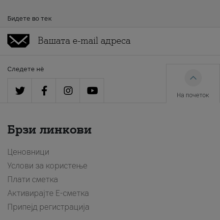
Бидете во тек
Следете нè
На почеток
Брзи линкови
Ценовници
Услови за користење
Плати сметка
Активирајте Е-сметка
Припејд регистрација