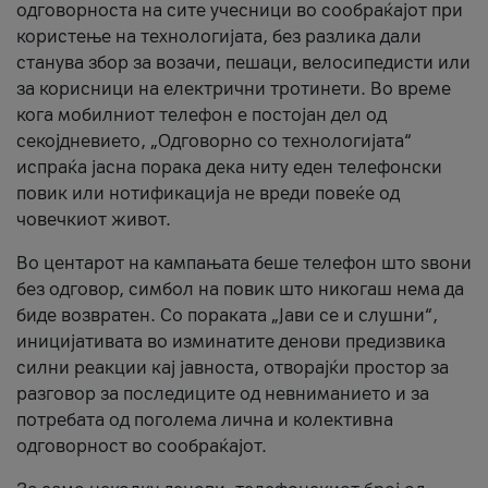
одговорноста на сите учесници во сообраќајот при
користење на технологијата, без разлика дали
станува збор за возачи, пешаци, велосипедисти или
за корисници на електрични тротинети. Во време
кога мобилниот телефон е постојан дел од
секојдневието, „Одговорно со технологијата“
испраќа јасна порака дека ниту еден телефонски
повик или нотификација не вреди повеќе од
човечкиот живот.
Во центарот на кампањата беше телефон што ѕвони
без одговор, симбол на повик што никогаш нема да
биде возвратен. Со пораката „Јави се и слушни“,
иницијативата во изминатите денови предизвика
силни реакции кај јавноста, отворајќи простор за
разговор за последиците од невниманието и за
потребата од поголема лична и колективна
одговорност во сообраќајот.