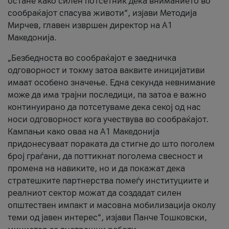
остане како силен потсетник дека вниманието во
сообраќајот спасува животи“, изјави Методија
Мирчев, главен извршен директор на А1
Македонија.
„Безбедноста во сообраќајот е заедничка
одговорност и токму затоа ваквите иницијативи
имаат особено значење. Една секунда невнимание
може да има трајни последици, па затоа е важно
континуирано да потсетуваме дека секој од нас
носи одговорност кога учествува во сообраќајот.
Кампањи како оваа на A1 Македонија
придонесуваат пораката да стигне до што поголем
број граѓани, да поттикнат поголема свесност и
промена на навиките, но и да покажат дека
стратешките партнерства помеѓу институциите и
реалниот сектор можат да создадат силен
општествен импакт и масовна мобилизација околу
теми од јавен интерес“, изјави Панче Тошковски,