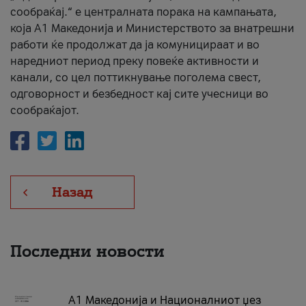
сообраќај.“ е централната порака на кампањата,
која A1 Македонија и Министерството за внатрешни
работи ќе продолжат да ја комуницираат и во
наредниот период преку повеќе активности и
канали, со цел поттикнување поголема свест,
одговорност и безбедност кај сите учесници во
сообраќајот.
Назад
Последни новости
А1 Македонија и Националниот џез