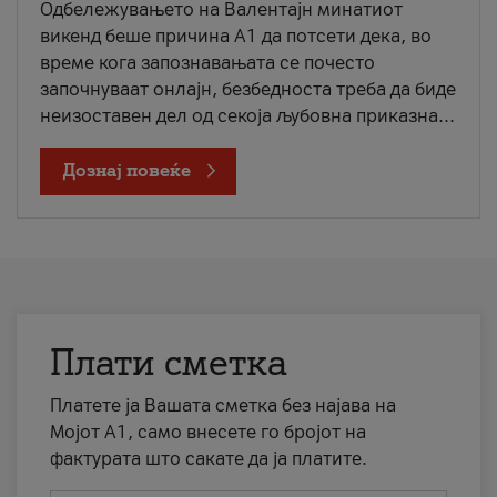
Одбележувањето на Валентајн минатиот
викенд беше причина А1 да потсети дека, во
време кога запознавањата се почесто
започнуваат онлајн, безбедноста треба да биде
неизоставен дел од секоја љубовна приказна...
Дознај повеќе
Плати сметка
Платете ја Вашата сметка без најава на
Мојот А1, само внесете го бројот на
фактурата што сакате да ја платите.