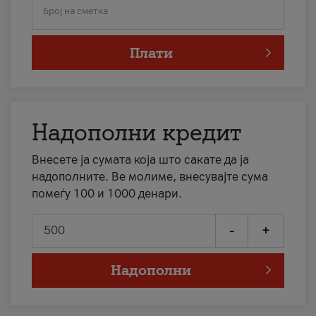
Број на сметка
Плати
Надополни кредит
Внесете ја сумата која што сакате да ја
надополните. Ве молиме, внесувајте сума
помеѓу 100 и 1000 денари.
-
+
Надополни