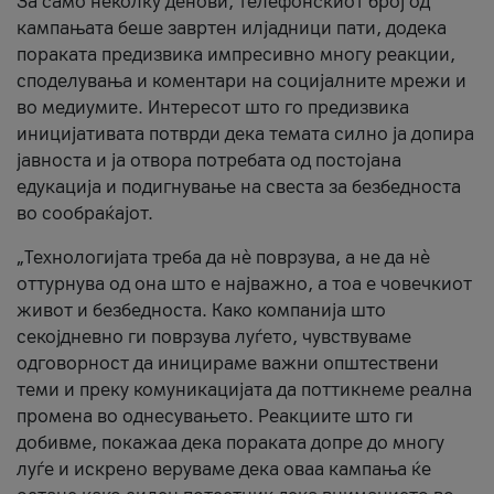
За само неколку денови, телефонскиот број од
кампањата беше завртен илјадници пати, додека
пораката предизвика импресивно многу реакции,
споделувања и коментари на социјалните мрежи и
во медиумите. Интересот што го предизвика
иницијативата потврди дека темата силно ја допира
јавноста и ја отвора потребата од постојана
едукација и подигнување на свеста за безбедноста
во сообраќајот.
„Технологијата треба да нè поврзува, а не да нè
оттурнува од она што е најважно, а тоа е човечкиот
живот и безбедноста. Како компанија што
секојдневно ги поврзува луѓето, чувствуваме
одговорност да иницираме важни општествени
теми и преку комуникацијата да поттикнеме реална
промена во однесувањето. Реакциите што ги
добивме, покажаа дека пораката допре до многу
луѓе и искрено веруваме дека оваа кампања ќе