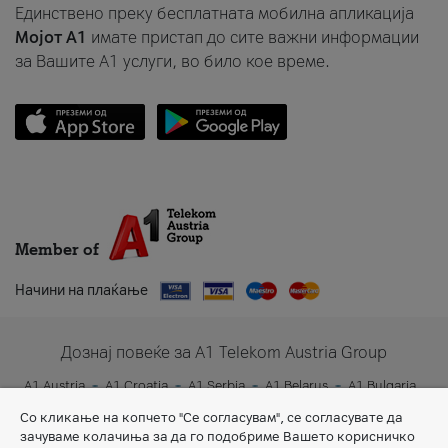
Единствено преку бесплатната мобилна апликација
Мојот A1
имате пристап до сите важни информации
за Вашите A1 услуги, во било кое време.
Member of
Начини на плаќање
Дознај повеќе за A1 Telekom Austria Group
A1 Austria
A1 Croatia
A1 Serbia
A1 Belarus
A1 Bulgaria
A1 Slovenia
A1 Digital
Со кликање на копчето "Се согласувам", се согласувате да
зачуваме колачиња за да го подобриме Вашето корисничко