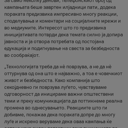
За само неколку денови, телефонскиот број од
кампањата беше завртен илјадници пати, додека
пораката предизвика импресивно многу реакции,
споделувања и коментари на социјалните мрежи и
во медиумите. Интересот што го предизвика
иницијативата потврди дека темата силно ја допира
јавноста и ја отвора потребата од постојана
едукација и подигнување на свеста за безбедноста
во сообраќајот.
„Технологијата треба да нè поврзува, а не да нè
оттурнува од она што е најважно, а тоа е човечкиот
живот и безбедноста. Како компанија што
секојдневно ги поврзува луѓето, чувствуваме
одговорност да иницираме важни општествени
теми и преку комуникацијата да поттикнеме реална
промена во однесувањето. Реакциите што ги
добивме, покажаа дека пораката допре до многу
луѓе и искрено веруваме дека оваа кампања ќе