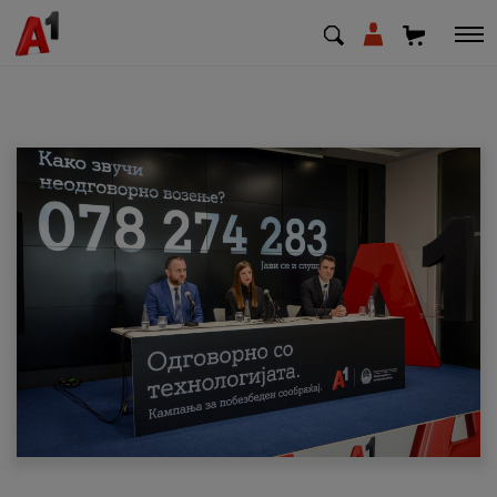
МК
EN
SQ
Приватни
Деловни
Поддршка
Надополни кредит
Плати сметка