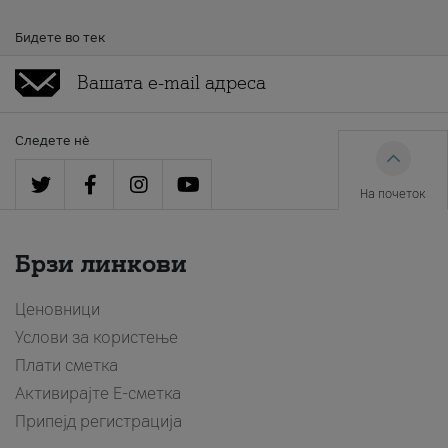
Бидете во тек
Следете нè
На почеток
Брзи линкови
Ценовници
Услови за користење
Плати сметка
Активирајте Е-сметка
Припејд регистрација