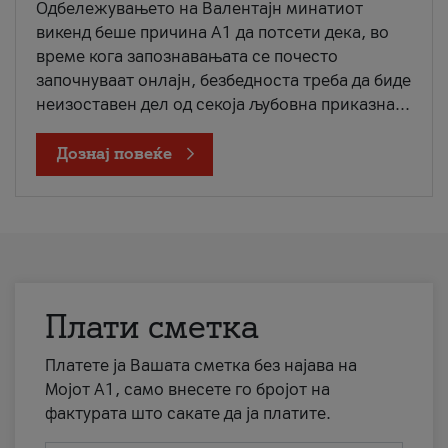
Одбележувањето на Валентајн минатиот
викенд беше причина А1 да потсети дека, во
време кога запознавањата се почесто
започнуваат онлајн, безбедноста треба да биде
неизоставен дел од секоја љубовна приказна...
Дознај повеќе
Плати сметка
Платете ја Вашата сметка без најава на
Мојот А1, само внесете го бројот на
фактурата што сакате да ја платите.