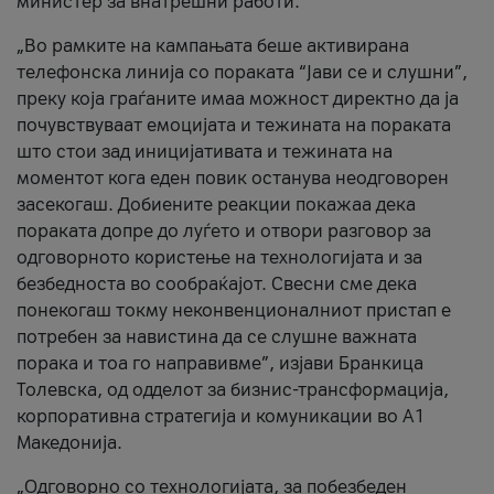
министер за внатрешни работи.
„Во рамките на кампањата беше активирана
телефонска линија со пораката “Јави се и слушни”,
преку која граѓаните имаа можност директно да ја
почувствуваат емоцијата и тежината на пораката
што стои зад иницијативата и тежината на
моментот кога еден повик останува неодговорен
засекогаш. Добиените реакции покажаа дека
пораката допре до луѓето и отвори разговор за
одговорното користење на технологијата и за
безбедноста во сообраќајот. Свесни сме дека
понекогаш токму неконвенционалниот пристап е
потребен за навистина да се слушне важната
порака и тоа го направивме”, изјави Бранкица
Толевска, од одделот за бизнис-трансформација,
корпоративна стратегија и комуникации во А1
Македонија.
„Одговорно со технологијата, за побезбеден