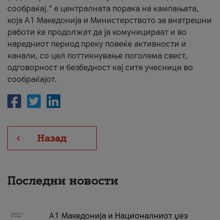
сообраќај.“ е централната порака на кампањата,
која A1 Македонија и Министерството за внатрешни
работи ќе продолжат да ја комуницираат и во
наредниот период преку повеќе активности и
канали, со цел поттикнување поголема свест,
одговорност и безбедност кај сите учесници во
сообраќајот.
Назад
Последни новости
А1 Македонија и Националниот џез