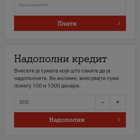
Број на сметка
Плати
Надополни кредит
Внесете ја сумата која што сакате да ја
надополните. Ве молиме, внесувајте сума
помеѓу 100 и 1000 денари.
-
+
Надополни