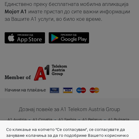
Единствено преку бесплатната мобилна апликација
Мојот A1
имате пристап до сите важни информации
за Вашите A1 услуги, во било кое време.
Member of
Начини на плаќање
Дознај повеќе за A1 Telekom Austria Group
A1 Austria
A1 Croatia
A1 Serbia
A1 Belarus
A1 Bulgaria
A1 Slovenia
A1 Digital
Со кликање на копчето "Се согласувам", се согласувате да
зачуваме колачиња за да го подобриме Вашето корисничко