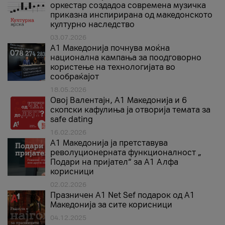
оркестар создадоа современа музичка
приказна инспирирана од македонското
културно наследство
03.07.2026
A1 Македонија почнува моќна
национална кампања за поодговорно
користење на технологијата во
сообраќајот
18.05.2026
Овој Валентајн, A1 Македонија и 6
скопски кафулиња ја отворија темата за
safe dating
16.02.2026
А1 Македонија ја претставува
револуционерната функционалност „
Подари на пријател“ за А1 Алфа
корисници
02.02.2026
Празничен A1 Net Sеf подарок од А1
Македонија за сите корисници
04.12.2025