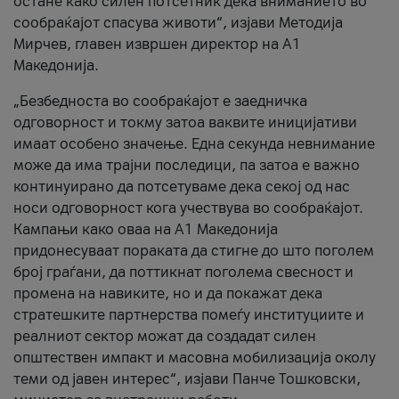
остане како силен потсетник дека вниманието во
сообраќајот спасува животи“, изјави Методија
Мирчев, главен извршен директор на А1
Македонија.
„Безбедноста во сообраќајот е заедничка
одговорност и токму затоа ваквите иницијативи
имаат особено значење. Една секунда невнимание
може да има трајни последици, па затоа е важно
континуирано да потсетуваме дека секој од нас
носи одговорност кога учествува во сообраќајот.
Кампањи како оваа на A1 Македонија
придонесуваат пораката да стигне до што поголем
број граѓани, да поттикнат поголема свесност и
промена на навиките, но и да покажат дека
стратешките партнерства помеѓу институциите и
реалниот сектор можат да создадат силен
општествен импакт и масовна мобилизација околу
теми од јавен интерес“, изјави Панче Тошковски,