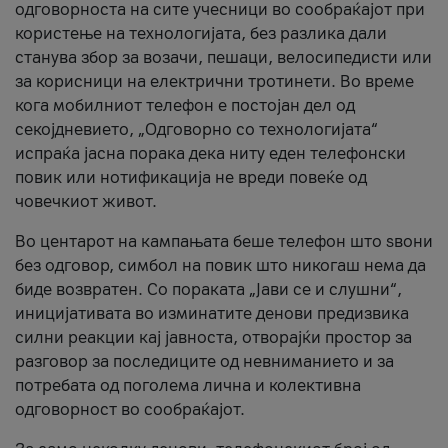
одговорноста на сите учесници во сообраќајот при
користење на технологијата, без разлика дали
станува збор за возачи, пешаци, велосипедисти или
за корисници на електрични тротинети. Во време
кога мобилниот телефон е постојан дел од
секојдневието, „Одговорно со технологијата“
испраќа јасна порака дека ниту еден телефонски
повик или нотификација не вреди повеќе од
човечкиот живот.
Во центарот на кампањата беше телефон што ѕвони
без одговор, симбол на повик што никогаш нема да
биде возвратен. Со пораката „Јави се и слушни“,
иницијативата во изминатите денови предизвика
силни реакции кај јавноста, отворајќи простор за
разговор за последиците од невниманието и за
потребата од поголема лична и колективна
одговорност во сообраќајот.