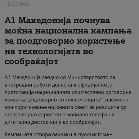
18.05.2026
За нас
A1 Македонија почнува
#ПодобарОнлајн
моќна национална кампања
за поодговорно користење
на технологијата во
сообраќајот
A1 Македонија заедно со Министерството за
внатрешни работи денеска и официјално ја
претставија националната општествено одговорна
кампања „Одговорно со технологијата“, насочена
кон подигнување на јавната свест за ризиците од
неодговорно користење мобилен телефон и
дигитална дистракција во сообраќајот.
Кампањата отвора важна и актуелна тема –