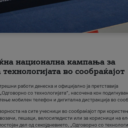
ќна национална кампања за
технологијата во сообраќајот
трешни работи денеска и официјално ја претставија
Одговорно со технологијата“, насочена кон подигнува
стење мобилен телефон и дигитална дистракција во сооб
ворноста на сите учесници во сообраќајот при користе
а возачи, пешаци, велосипедисти или за корисници на е
остојан дел од секојдневието, „Одговорно со технологи