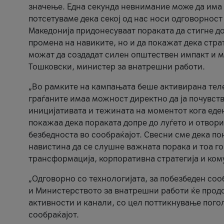
значење. Една секунда невнимание може да има 
потсетуваме дека секој од нас носи одговорност
Македонија придонесуваат пораката да стигне до
промена на навиките, но и да покажат дека стр
можат да создадат силен општествен импакт и м
Тошковски, министер за внатрешни работи.
„Во рамките на кампањата беше активирана телеф
граѓаните имаа можност директно да ја почувств
иницијативата и тежината на моментот кога еде
покажаа дека пораката допре до луѓето и отвори
безбедноста во сообраќајот. Свесни сме дека п
навистина да се слушне важната порака и тоа го
трансформација, корпоративна стратегија и ком
„Одговорно со технологијата, за побезбеден соо
и Министерството за внатрешни работи ќе продо
активности и канали, со цел поттикнување погол
сообраќајот.