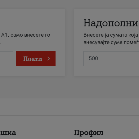
Надополни
 А1, само внесете го
Внесете ја сумата кој
.
внесувајте сума помеѓ
Плати
ршка
Профил