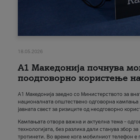
18.05.2026
A1 Македонија почнува мо
поодговорно користење на 
A1 Македонија заедно со Министерството за вна
националната општествено одговорна кампања „
јавната свест за ризиците од неодговорно кори
Кампањата отвора важна и актуелна тема – одго
технологијата, без разлика дали станува збор з
тротинети. Во време кога мобилниот телефон е п