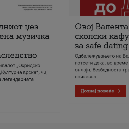
лниот џез
Овој Валента
мена музичка
скопски кафу
за safe dating
аследство
Одбележувањето на Вал
потсети дека, во време
ивалот „Охридско
онлајн, безбедноста тр
„Културна врска“, чиј
приказна...
а легендарната
Дознај повеќе