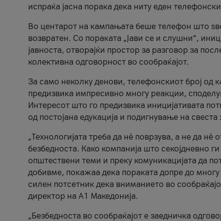
испраќа јасна порака дека ниту еден телефонск
Во центарот на кампањата беше телефон што ѕво
возвратен. Со пораката „Јави се и слушни“, ини
јавноста, отворајќи простор за разговор за пос
колективна одговорност во сообраќајот.
За само неколку денови, телефонскиот број од 
предизвика импресивно многу реакции, споделу
Интересот што го предизвика иницијативата потв
од постојана едукација и подигнување на свеста 
„Технологијата треба да нè поврзува, а не да нè 
безбедноста. Како компанија што секојдневно г
општествени теми и преку комуникацијата да по
добивме, покажаа дека пораката допре до многу 
силен потсетник дека вниманието во сообраќајо
директор на А1 Македонија.
„Безбедноста во сообраќајот е заедничка одгов