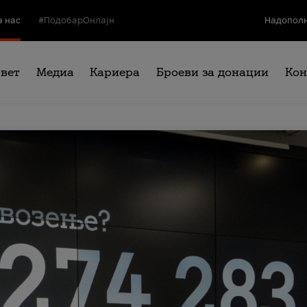
а нас
#ПодобарОнлајн
Надополн
свет
Медиа
Кариера
Броеви за донации
Кон