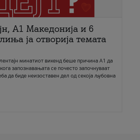
јн, A1 Македонија и 6
лиња ја отворија темата
ентајн минатиот викенд беше причина А1 да
 кога запознавањата се почесто започнуваат
еба да биде неизоставен дел од секоја љубовна