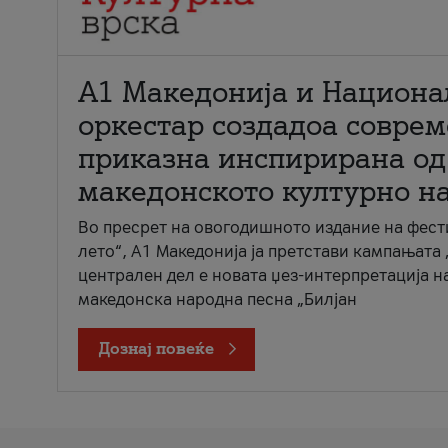
А1 Македонија и Национа
оркестар создадоа совре
приказна инспирирана од
македонското културно н
Во пресрет на овогодишното издание на фест
лето“, А1 Македонија ја претстави кампањата 
централен дел е новата џез-интерпретација н
македонска народна песна „Билјан
Дознај повеќе