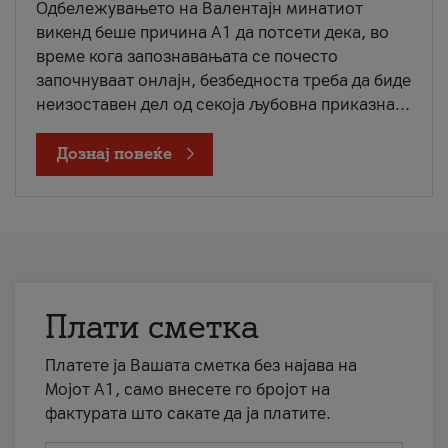
Одбележувањето на Валентајн минатиот
викенд беше причина А1 да потсети дека, во
време кога запознавањата се почесто
започнуваат онлајн, безбедноста треба да биде
неизоставен дел од секоја љубовна приказна...
Дознај повеќе
Плати сметка
Платете ја Вашата сметка без најава на
Мојот А1, само внесете го бројот на
фактурата што сакате да ја платите.