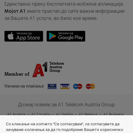
Единствено преку бесплатната мобилна апликација
Мојот A1
имате пристап до сите важни информации
за Вашите A1 услуги, во било кое време.
Member of
Начини на плаќање
Дознај повеќе за A1 Telekom Austria Group
A1 Austria
A1 Croatia
A1 Serbia
A1 Belarus
A1 Bulgaria
A1 Slovenia
A1 Digital
Со кликање на копчето "Се согласувам", се согласувате да
зачуваме колачиња за да го подобриме Вашето корисничко