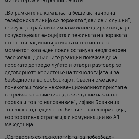
министер за внатрешни работи.
„Во рамките на кампањата беше активирана
телефонска линија со пораката “Јави се и слушни”,
преку која граѓаните имаа можност директно да ја
почувствуваат емоцијата и тежината на пораката
што стои зад иницијативата и тежината на
моментот кога еден повик останува неодговорен
засекогаш. Добиените реакции покажаа дека
пораката допре до луѓето и отвори разговор за
одговорното користење на технологијата и за
безбедноста во сообраќајот. Свесни сме дека
понекогаш токму неконвенционалниот пристап е
потребен за навистина да се слушне важната
порака и тоа го направивме”, изјави Бранкица
Толевска, од одделот за бизнис-трансформација,
корпоративна стратегија и комуникации во А1
Македонија.
„Одговорно со технологијата, за побезбеден