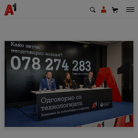
МК
EN
SQ
Приватни
Деловни
Поддршка
Надополни кредит
Плати сметка