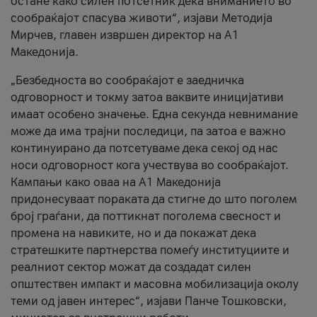
остане како силен потсетник дека вниманието во
сообраќајот спасува животи“, изјави Методија
Мирчев, главен извршен директор на А1
Македонија.
„Безбедноста во сообраќајот е заедничка
одговорност и токму затоа ваквите иницијативи
имаат особено значење. Една секунда невнимание
може да има трајни последици, па затоа е важно
континуирано да потсетуваме дека секој од нас
носи одговорност кога учествува во сообраќајот.
Кампањи како оваа на A1 Македонија
придонесуваат пораката да стигне до што поголем
број граѓани, да поттикнат поголема свесност и
промена на навиките, но и да покажат дека
стратешките партнерства помеѓу институциите и
реалниот сектор можат да создадат силен
општествен импакт и масовна мобилизација околу
теми од јавен интерес“, изјави Панче Тошковски,