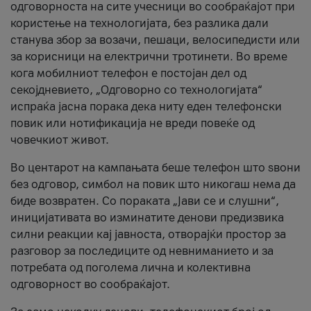
одговорноста на сите учесници во сообраќајот при
користење на технологијата, без разлика дали
станува збор за возачи, пешаци, велосипедисти или
за корисници на електрични тротинети. Во време
кога мобилниот телефон е постојан дел од
секојдневието, „Одговорно со технологијата“
испраќа јасна порака дека ниту еден телефонски
повик или нотификација не вреди повеќе од
човечкиот живот.
Во центарот на кампањата беше телефон што ѕвони
без одговор, симбол на повик што никогаш нема да
биде возвратен. Со пораката „Јави се и слушни“,
иницијативата во изминатите денови предизвика
силни реакции кај јавноста, отворајќи простор за
разговор за последиците од невниманието и за
потребата од поголема лична и колективна
одговорност во сообраќајот.