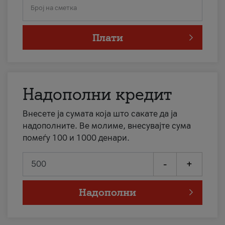
Број на сметка
Плати
Надополни кредит
Внесете ја сумата која што сакате да ја
надополните. Ве молиме, внесувајте сума
помеѓу 100 и 1000 денари.
-
+
Надополни