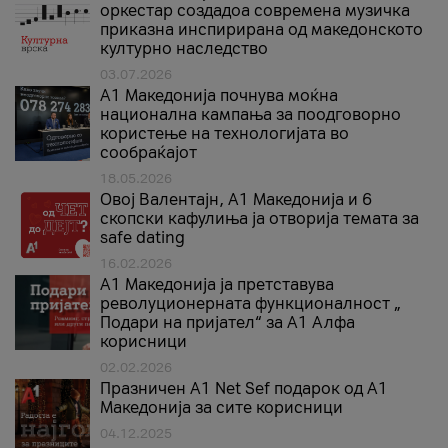
оркестар создадоа современа музичка
приказна инспирирана од македонското
културно наследство
03.07.2026
A1 Македонија почнува моќна
национална кампања за поодговорно
користење на технологијата во
сообраќајот
18.05.2026
Овој Валентајн, A1 Македонија и 6
скопски кафулиња ја отворија темата за
safe dating
16.02.2026
А1 Македонија ја претставува
револуционерната функционалност „
Подари на пријател“ за А1 Алфа
корисници
02.02.2026
Празничен A1 Net Sеf подарок од А1
Македонија за сите корисници
04.12.2025