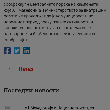
сообраќај.“ е централната порака на кампањата,
која A1 Македонија и Министерството за внатрешни
работи ќе продолжат да ја комуницираат и во
наредниот период преку повеќе активности и
канали, со цел поттикнување поголема свест,
одговорност и безбедност кај сите учесници во
сообраќајот.
Назад
Последни новости
А1 Македонија и Националниот џез