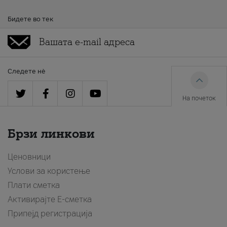
Бидете во тек
Следете нè
На почеток
Брзи линкови
Ценовници
Услови за користење
Плати сметка
Активирајте Е-сметка
Припејд регистрација