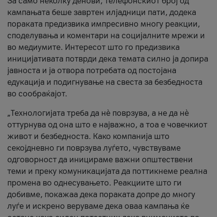
За само неколку денови, телефонскиот број од
кампањата беше завртен илјадници пати, додека
пораката предизвика импресивно многу реакции,
споделувања и коментари на социјалните мрежи и
во медиумите. Интересот што го предизвика
иницијативата потврди дека темата силно ја допира
јавноста и ја отвора потребата од постојана
едукација и подигнување на свеста за безбедноста
во сообраќајот.
„Технологијата треба да нè поврзува, а не да нè
оттурнува од она што е најважно, а тоа е човечкиот
живот и безбедноста. Како компанија што
секојдневно ги поврзува луѓето, чувствуваме
одговорност да иницираме важни општествени
теми и преку комуникацијата да поттикнеме реална
промена во однесувањето. Реакциите што ги
добивме, покажаа дека пораката допре до многу
луѓе и искрено веруваме дека оваа кампања ќе