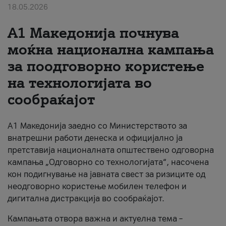
18.05.2026
За нас
A1 Македонија почнува
#ПодобарОнлајн
моќна национална кампања
за поодговорно користење
на технологијата во
сообраќајот
A1 Македонија заедно со Министерството за
внатрешни работи денеска и официјално ја
претставија националната општествено одговорна
кампања „Одговорно со технологијата“, насочена
кон подигнување на јавната свест за ризиците од
неодговорно користење мобилен телефон и
дигитална дистракција во сообраќајот.
Кампањата отвора важна и актуелна тема –