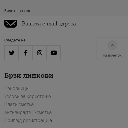
Бидете во тек
Следете нè
На почеток
Брзи линкови
Ценовници
Услови за користење
Плати сметка
Активирајте Е-сметка
Припејд регистрација