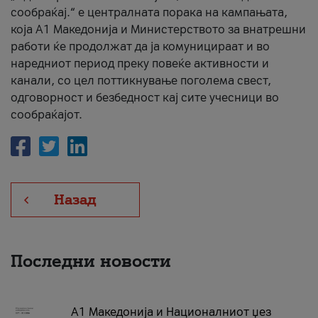
сообраќај.“ е централната порака на кампањата,
која A1 Македонија и Министерството за внатрешни
работи ќе продолжат да ја комуницираат и во
наредниот период преку повеќе активности и
канали, со цел поттикнување поголема свест,
одговорност и безбедност кај сите учесници во
сообраќајот.
Назад
Последни новости
А1 Македонија и Националниот џез