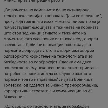
министер за внатрешни работи.
„Во рамките на кампањата беше активирана
телефонска линија со пораката “Јави се и слушни”,
преку која граѓаните имаа можност директно да ја
почувствуваат емоцијата и тежината на пораката
што стои зад иницијативата и тежината на
моментот кога еден повик останува неодговорен
засекогаш. Добиените реакции покажаа дека
пораката допре до луѓето и отвори разговор за
одговорното користење на технологијата и за
безбедноста во сообраќајот. Свесни сме дека
понекогаш токму неконвенционалниот пристап е
потребен за навистина да се слушне важната
порака и тоа го направивме”, изјави Бранкица
Толевска, од одделот за бизнис-трансформација,
корпоративна стратегија и комуникации во А1
Македонија.
„Одговорно со технологијата, за побезбеден