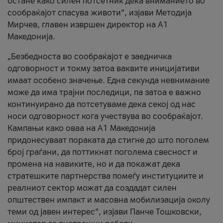
остане како силен потсетник дека вниманието во
сообраќајот спасува животи“, изјави Методија
Мирчев, главен извршен директор на А1
Македонија.
„Безбедноста во сообраќајот е заедничка
одговорност и токму затоа ваквите иницијативи
имаат особено значење. Една секунда невнимание
може да има трајни последици, па затоа е важно
континуирано да потсетуваме дека секој од нас
носи одговорност кога учествува во сообраќајот.
Кампањи како оваа на A1 Македонија
придонесуваат пораката да стигне до што поголем
број граѓани, да поттикнат поголема свесност и
промена на навиките, но и да покажат дека
стратешките партнерства помеѓу институциите и
реалниот сектор можат да создадат силен
општествен импакт и масовна мобилизација околу
теми од јавен интерес“, изјави Панче Тошковски,