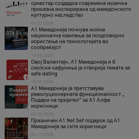
оркестар создадоа современа музичка
приказна инспирирана од македонското
културно наследство
03.07.2026
A1 Македонија почнува моќна
национална кампања за поодговорно
користење на технологијата во
сообраќајот
18.05.2026
Овој Валентајн, A1 Македонија и 6
скопски кафулиња ја отворија темата за
safe dating
16.02.2026
А1 Македонија ја претставува
револуционерната функционалност „
Подари на пријател“ за А1 Алфа
корисници
02.02.2026
Празничен A1 Net Sеf подарок од А1
Македонија за сите корисници
04.12.2025