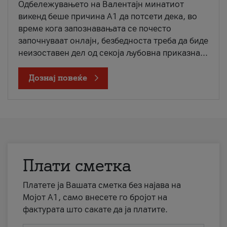
Одбележувањето на Валентајн минатиот
викенд беше причина А1 да потсети дека, во
време кога запознавањата се почесто
започнуваат онлајн, безбедноста треба да биде
неизоставен дел од секоја љубовна приказна...
Дознај повеќе
Плати сметка
Платете ја Вашата сметка без најава на
Мојот А1, само внесете го бројот на
фактурата што сакате да ја платите.