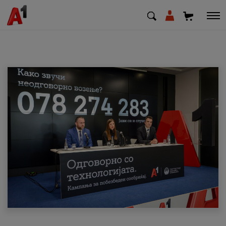
МК
EN
SQ
Приватни
Деловни
Поддршка
Надополни кредит
Плати сметка