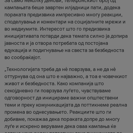
За само неколку денови, телефонскиот број од
кампањата беше завртен илјадници пати, додека
пораката предизвика импресивно многу реакции,
споделувања и коментари на социјалните мрежи и
во медиумите. Интересот што го предизвика
иницијативата потврди дека темата силно ја допира
јавноста и ја отвора потребата од постојана
едукација и подигнување на свеста за безбедноста
во сообраќајот.
„Технологијата треба да нè поврзува, а не да нè
оттурнува од она што е најважно, а тоа е човечкиот
живот и безбедноста. Како компанија што
секојдневно ги поврзува луѓето, чувствуваме
одговорност да иницираме важни општествени
теми и преку комуникацијата да поттикнеме реална
промена во однесувањето. Реакциите што ги
добивме, покажаа дека пораката допре до многу
луѓе и искрено веруваме дека оваа кампања ќе