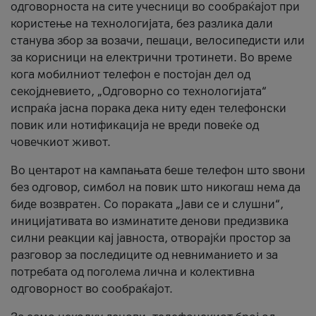
одговорноста на сите учесници во сообраќајот при
користење на технологијата, без разлика дали
станува збор за возачи, пешаци, велосипедисти или
за корисници на електрични тротинети. Во време
кога мобилниот телефон е постојан дел од
секојдневието, „Одговорно со технологијата“
испраќа јасна порака дека ниту еден телефонски
повик или нотификација не вреди повеќе од
човечкиот живот.
Во центарот на кампањата беше телефон што ѕвони
без одговор, симбол на повик што никогаш нема да
биде возвратен. Со пораката „Јави се и слушни“,
иницијативата во изминатите денови предизвика
силни реакции кај јавноста, отворајќи простор за
разговор за последиците од невниманието и за
потребата од поголема лична и колективна
одговорност во сообраќајот.