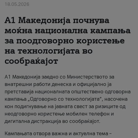
18.05.2026
За нас
A1 Македонија почнува
#ПодобарОнлајн
моќна национална кампања
за поодговорно користење
на технологијата во
сообраќајот
A1 Македонија заедно со Министерството за
внатрешни работи денеска и официјално ја
претставија националната општествено одговорна
кампања „Одговорно со технологијата“, насочена
кон подигнување на јавната свест за ризиците од
неодговорно користење мобилен телефон и
дигитална дистракција во сообраќајот.
Кампањата отвора важна и актуелна тема –