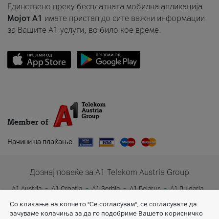
Единствено преку бесплатната мобилна апликација
Мојот A1
имате пристап до сите важни информации
за Вашите A1 услуги, во било кое време.
Member of
Начини на плаќање
Дознај повеќе за A1 Telekom Austria Group
A1 Austria
A1 Croatia
A1 Serbia
A1 Belarus
A1 Bulgaria
A1 Slovenia
A1 Digital
Со кликање на копчето "Се согласувам", се согласувате да
зачуваме колачиња за да го подобриме Вашето корисничко