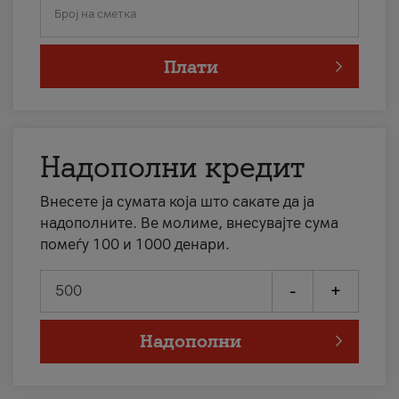
Број на сметка
Плати
Надополни кредит
Внесете ја сумата која што сакате да ја
надополните. Ве молиме, внесувајте сума
помеѓу 100 и 1000 денари.
-
+
Надополни