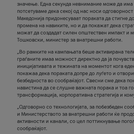
значење. Една секунда невнимание може да има 
потсетуваме дека секој од нас носи одговорност
Македонија придонесуваат пораката да стигне до
промена на навиките, но и да покажат дека стр
можат да создадат силен општествен импакт и м
Тошковски, министер за внатрешни работи.
„Во рамките на кампањата беше активирана телеф
граѓаните имаа можност директно да ја почувств
иницијативата и тежината на моментот кога еде
покажаа дека пораката допре до луѓето и отвори
безбедноста во сообраќајот. Свесни сме дека п
навистина да се слушне важната порака и тоа го
трансформација, корпоративна стратегија и ком
„Одговорно со технологијата, за побезбеден соо
и Министерството за внатрешни работи ќе продо
активности и канали, со цел поттикнување погол
сообраќајот.