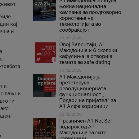
A1 Македонија почнува
 живот.
моќна национална
кампања за поодговорно
 биде
користење на
ции кај
технологијата во
сообраќајот
ична и
18.05.2026
Овој Валентајн, A1
Македонија и 6 скопски
а
кафулиња ја отворија
е.
темата за safe dating
отребата
16.02.2026
А1 Македонија ја
претставува
т и
револуционерната
ме важни
функционалност „
Подари на пријател“ за
што ги
А1 Алфа корисници
како
02.02.2026
ршен
Празничен A1 Net Sеf
подарок од А1
Македонија за сите
о
корисници