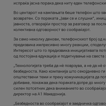
испраќа јасна порака дека ниту еден телефонск
Во центарот на кампањата беше телефон што ѕво
возвратен. Со пораката „Јави се и слушни“, ини
јавноста, отворајќи простор за разговор за пос
колективна одговорност во сообраќајот.
За само неколку денови, телефонскиот број од 
предизвика импресивно многу реакции, споделу
Интересот што го предизвика иницијативата потв
од постојана едукација и подигнување на свеста 
„Технологијата треба да нè поврзува, а не да нè 
безбедноста. Како компанија што секојдневно г
општествени теми и преку комуникацијата да по
добивме, покажаа дека пораката допре до многу 
силен потсетник дека вниманието во сообраќајо
директор на А1 Македонија.
„Безбедноста во сообраќајот е заедничка одгов