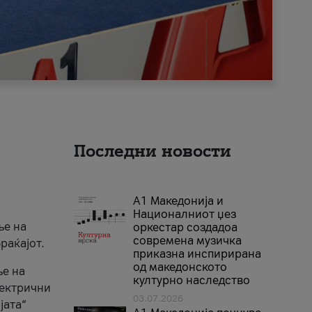
Последни новости
А1 Македонија и
Националниот џез
ње на
оркестар создадоа
современа музичка
раќајот.
приказна инспирирана
од македонското
ње на
културно наследство
лектрични
03.07.2026
јата“