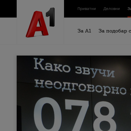
Приватни
Деловни
З
За А1
За подобар 