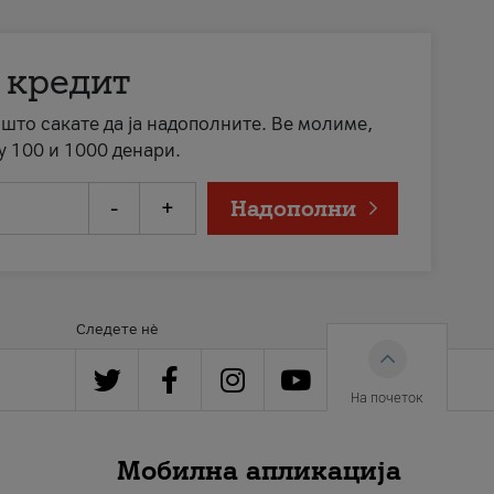
 кредит
а што сакате да ја надополните. Ве молиме,
у 100 и 1000 денари.
-
+
Надополни
Следете нè
На почеток
Мобилна апликација