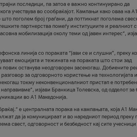
трајни последици, па затоа е важно континуирано да
 кога учествува во сообраќајот. Кампањи како оваа на A
 што поголем број граѓани, да поттикнат поголема свес
атешките партнерства помеѓу институциите и реалниот 
асовна мобилизација околу теми од јавен интерес“, изј
онска линија со пораката “Јави се и слушни”, преку ко
уваат емоцијата и тежината на пораката што стои зад
н повик останува неодговорен засекогаш. Добиените р
 разговор за одговорното користење на технологијата и
онекогаш токму неконвенционалниот пристап е потребен
 направивме”, изјави Бранкица Толевска, од одделот за 
уникации во А1 Македонија.
браќај.“ е централната порака на кампањата, која A1 Ма
лжат да ја комуницираат и во наредниот период преку 
ема свест, одговорност и безбедност кај сите учесници