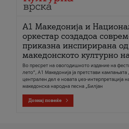
А1 Македонија и Национа
оркестар создадоа совре
приказна инспирирана од
македонското културно н
Во пресрет на овогодишното издание на фест
лето“, А1 Македонија ја претстави кампањата 
централен дел е новата џез-интерпретација н
македонска народна песна „Билјан
Дознај повеќе