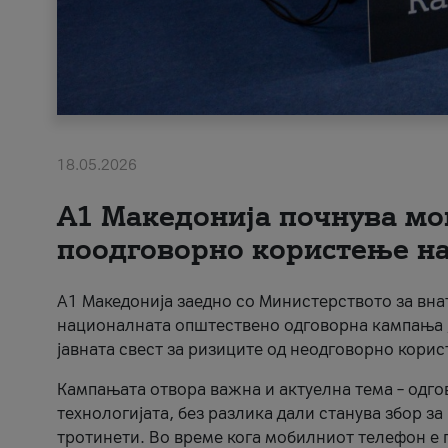
18.05.2026
A1 Македонија почнува мо
поодговорно користење на 
A1 Македонија заедно со Министерството за вна
националната општествено одговорна кампања „
јавната свест за ризиците од неодговорно кори
Кампањата отвора важна и актуелна тема – одго
технологијата, без разлика дали станува збор з
тротинети. Во време кога мобилниот телефон е п