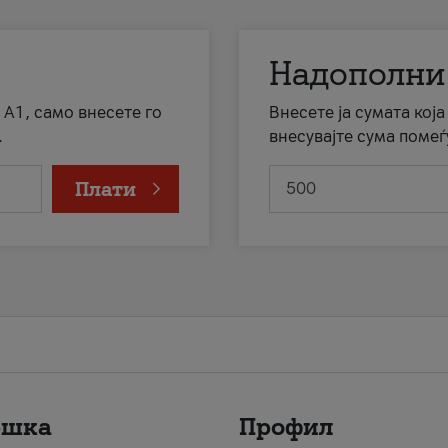
Надополни
 А1, само внесете го
Внесете ја сумата кој
.
внесувајте сума помеѓ
Плати
ршка
Профил