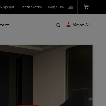
и кредит
Плати сметка
Поддршка
МК
такт
Мојот A1