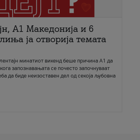
јн, A1 Македонија и 6
лиња ја отворија темата
ентајн минатиот викенд беше причина А1 да
 кога запознавањата се почесто започнуваат
еба да биде неизоставен дел од секоја љубовна