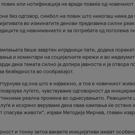
и повик или нотификација не вреди повеќе од човечкиот
ни без одговор, симбол на повик што никогаш нема да
цијативата во изминатите денови предизвика силни реак
ледиците од невниманието и за потребата од поголема л
кампањата беше завртен илјадници пати, додека поракат
вања и коментари на социјалните мрежи и во медиумит
рди дека темата силно ја допира јавноста и ја отвора п
за безбедноста во сообраќајот.
оттурнува од она што е најважно, а тоа е човечкиот живо
и поврзува луѓето, чувствуваме одговорност да иницира
ттикнеме реална промена во однесувањето. Реакциите 
луѓе и искрено веруваме дека оваа кампања ќе остане 
т спасува животи“, изјави Методија Мирчев, главен изв
орност и токму затоа ваквите иницијативи имаат особен