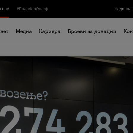
а нас
#ПодобарОнлајн
Надополн
свет
Медиа
Кариера
Броеви за донации
Кон