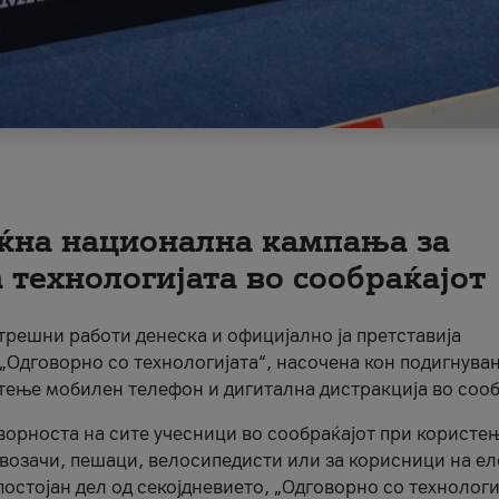
ќна национална кампања за
технологијата во сообраќајот
трешни работи денеска и официјално ја претставија
Одговорно со технологијата“, насочена кон подигнува
стење мобилен телефон и дигитална дистракција во сооб
ворноста на сите учесници во сообраќајот при користе
а возачи, пешаци, велосипедисти или за корисници на е
остојан дел од секојдневието, „Одговорно со технологи