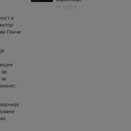
04.12.2025
1
ност и
сектор
ави Панче
ја
еакции
 за
 за
бизнис-
кедонија
повеќе
 во