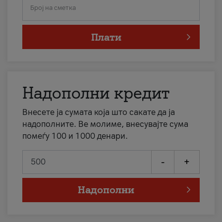
Број на сметка
Плати
Надополни кредит
Внесете ја сумата која што сакате да ја
надополните. Ве молиме, внесувајте сума
помеѓу 100 и 1000 денари.
-
+
Надополни