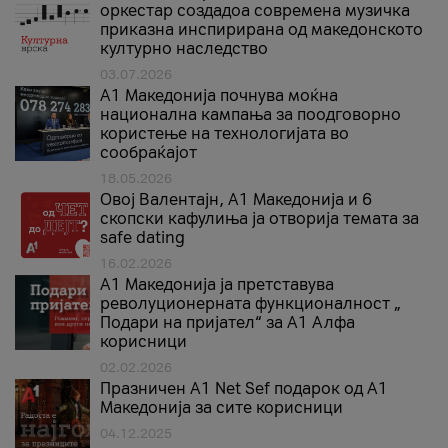
оркестар создадоа современа музичка
приказна инспирирана од македонското
културно наследство
03.07.2026
A1 Македонија почнува моќна
национална кампања за поодговорно
користење на технологијата во
сообраќајот
18.05.2026
Овој Валентајн, A1 Македонија и 6
скопски кафулиња ја отворија темата за
safe dating
16.02.2026
А1 Македонија ја претставува
револуционерната функционалност „
Подари на пријател“ за А1 Алфа
корисници
02.02.2026
Празничен A1 Net Sеf подарок од А1
Македонија за сите корисници
04.12.2025