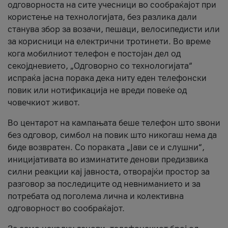
одговорноста на сите учесници во сообраќајот при
користење на технологијата, без разлика дали
станува збор за возачи, пешаци, велосипедисти или
за корисници на електрични тротинети. Во време
кога мобилниот телефон е постојан дел од
секојдневието, „Одговорно со технологијата“
испраќа јасна порака дека ниту еден телефонски
повик или нотификација не вреди повеќе од
човечкиот живот.
Во центарот на кампањата беше телефон што ѕвони
без одговор, симбол на повик што никогаш нема да
биде возвратен. Со пораката „Јави се и слушни“,
иницијативата во изминатите денови предизвика
силни реакции кај јавноста, отворајќи простор за
разговор за последиците од невниманието и за
потребата од поголема лична и колективна
одговорност во сообраќајот.