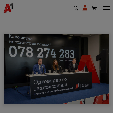
МК
EN
SQ
Приватни
Деловни
Поддршка
Надополни кредит
Плати сметка