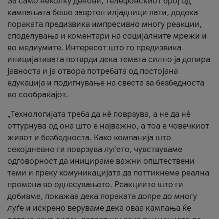
За само неколку денови, телефонскиот број од
кампањата беше завртен илјадници пати, додека
пораката предизвика импресивно многу реакции,
споделувања и коментари на социјалните мрежи и
во медиумите. Интересот што го предизвика
иницијативата потврди дека темата силно ја допира
јавноста и ја отвора потребата од постојана
едукација и подигнување на свеста за безбедноста
во сообраќајот.
„Технологијата треба да нè поврзува, а не да нè
оттурнува од она што е најважно, а тоа е човечкиот
живот и безбедноста. Како компанија што
секојдневно ги поврзува луѓето, чувствуваме
одговорност да иницираме важни општествени
теми и преку комуникацијата да поттикнеме реална
промена во однесувањето. Реакциите што ги
добивме, покажаа дека пораката допре до многу
луѓе и искрено веруваме дека оваа кампања ќе