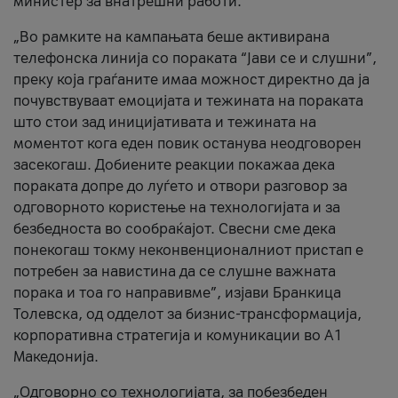
министер за внатрешни работи.
„Во рамките на кампањата беше активирана
телефонска линија со пораката “Јави се и слушни”,
преку која граѓаните имаа можност директно да ја
почувствуваат емоцијата и тежината на пораката
што стои зад иницијативата и тежината на
моментот кога еден повик останува неодговорен
засекогаш. Добиените реакции покажаа дека
пораката допре до луѓето и отвори разговор за
одговорното користење на технологијата и за
безбедноста во сообраќајот. Свесни сме дека
понекогаш токму неконвенционалниот пристап е
потребен за навистина да се слушне важната
порака и тоа го направивме”, изјави Бранкица
Толевска, од одделот за бизнис-трансформација,
корпоративна стратегија и комуникации во А1
Македонија.
„Одговорно со технологијата, за побезбеден