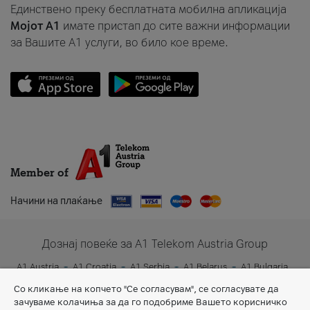
Единствено преку бесплатната мобилна апликација
Мојот A1
имате пристап до сите важни информации
за Вашите A1 услуги, во било кое време.
Member of
Начини на плаќање
Дознај повеќе за A1 Telekom Austria Group
A1 Austria
A1 Croatia
A1 Serbia
A1 Belarus
A1 Bulgaria
A1 Slovenia
A1 Digital
Со кликање на копчето "Се согласувам", се согласувате да
зачуваме колачиња за да го подобриме Вашето корисничко