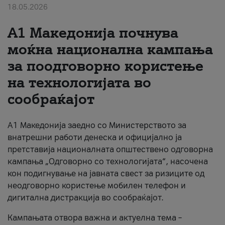
18.05.2026
За нас
A1 Македонија почнува
#ПодобарОнлајн
моќна национална кампања
за поодговорно користење
на технологијата во
сообраќајот
A1 Македонија заедно со Министерството за
внатрешни работи денеска и официјално ја
претставија националната општествено одговорна
кампања „Одговорно со технологијата“, насочена
кон подигнување на јавната свест за ризиците од
неодговорно користење мобилен телефон и
дигитална дистракција во сообраќајот.
Кампањата отвора важна и актуелна тема –