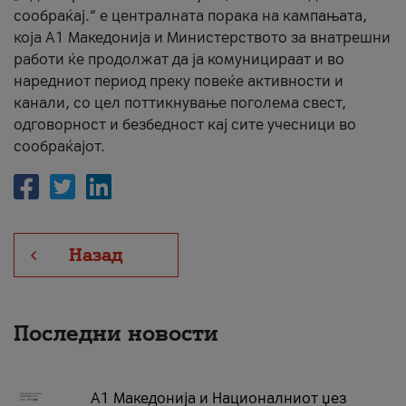
сообраќај.“ е централната порака на кампањата,
која A1 Македонија и Министерството за внатрешни
работи ќе продолжат да ја комуницираат и во
наредниот период преку повеќе активности и
канали, со цел поттикнување поголема свест,
одговорност и безбедност кај сите учесници во
сообраќајот.
Назад
Последни новости
А1 Македонија и Националниот џез