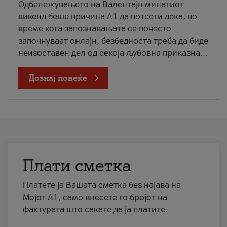
Одбележувањето на Валентајн минатиот
викенд беше причина А1 да потсети дека, во
време кога запознавањата се почесто
започнуваат онлајн, безбедноста треба да биде
неизоставен дел од секоја љубовна приказна...
Дознај повеќе
Плати сметка
Платете ја Вашата сметка без најава на
Мојот А1, само внесете го бројот на
фактурата што сакате да ја платите.