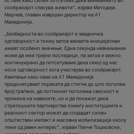
остане како силен потсетник дека вниманието во
сообраќајот спасува животи“, изјави Методија
Мирчев, главен извршен директор на А1
Македонија.
„Безбедноста во сообраќајот е заедничка
одговорност и токму затоа ваквите иницијативи
имаат особено значење. Една секунда невнимание
може да има трајни последици, па затоа е важно
континуирано да потсетуваме дека секој од нас
носи одговорност кога учествува во сообраќајот.
Кампањи како оваа на A1 Македонија
придонесуваат пораката да стигне до што поголем
број граѓани, да поттикнат поголема свесност и
промена на навиките, но и да покажат дека
стратешките партнерства помеѓу институциите и
реалниот сектор можат да создадат силен
општествен импакт и масовна мобилизација околу
теми од јавен интерес“, изјави Панче Тошковски,