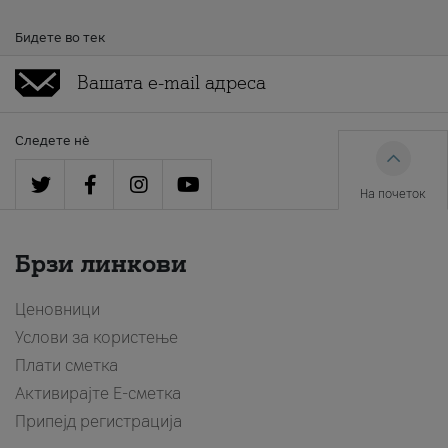
Бидете во тек
Следете нè
На почеток
Брзи линкови
Ценовници
Услови за користење
Плати сметка
Активирајте Е-сметка
Припејд регистрација