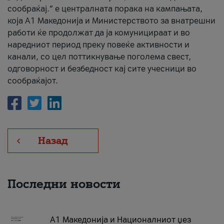
сообраќај.“ е централната порака на кампањата,
која A1 Македонија и Министерството за внатрешни
работи ќе продолжат да ја комуницираат и во
наредниот период преку повеќе активности и
канали, со цел поттикнување поголема свест,
одговорност и безбедност кај сите учесници во
сообраќајот.
Назад
Последни новости
А1 Македонија и Националниот џез