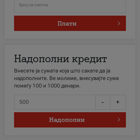
Број на сметка
Плати
Надополни кредит
Внесете ја сумата која што сакате да ја
надополните. Ве молиме, внесувајте сума
помеѓу 100 и 1000 денари.
-
+
Надополни