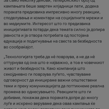
За само неколку денови, телефонскиот број од
кампањата беше завртен илјадници пати, додека
пораката предизвика импресивно многу реакции,
споделувања и коментари на социјалните мрежи и
во медиумите. Интересот што го предизвика
иницијативата потврди дека темата силно ја допира
јавноста и ја отвора потребата од постојана
едукација и подигнување на свеста за безбедноста
во сообраќајот.
„Технологијата треба да нè поврзува, а не да нè
оттурнува од она што е најважно, а тоа е човечкиот
живот и безбедноста. Како компанија што
секојдневно ги поврзува луѓето, чувствуваме
одговорност да иницираме важни општествени
теми и преку комуникацијата да поттикнеме реална
промена во однесувањето. Реакциите што ги
добивме, покажаа дека пораката допре до многу
луѓе и искрено веруваме дека оваа кампања ќе