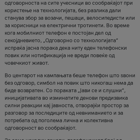
одговорноста на сите учесници во сообраќајот при
користење на технологијата, без разлика дали
станува збор за возачи, пешаци, велосипедисти или
за корисници на електрични тротинети. Во време
кога мобилниот телефон е постојан дел од
секојдневието, „Одговорно со технологијата“
испраќа јасна порака дека ниту еден телефонски
повик или нотификација не вреди повеќе од
човечкиот живот.
Во центарот на кампањата беше телефон што ѕвони
без одговор, симбол на повик што никогаш нема да
биде возвратен. Со пораката „Јави се и слушни“,
иницијативата во изминатите денови предизвика
силни реакции кај јавноста, отворајќи простор за
разговор за последиците од невниманието и за
потребата од поголема лична и колективна
одговорност во сообраќајот.