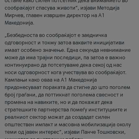
остане како силен потсетник дека вниманието во
сообраќајот спасува животи“, изјави Методија
Мирчев, главен извршен директор на А1
Македонија.
„Безбедноста во сообраќајот е заедничка
одговорност и токму затоа ваквите иницијативи
имаат особено значење. Една секунда невнимание
може да има трајни последици, па затоа е важно
континуирано да потсетуваме дека секој од нас
носи одговорност кога учествува во сообраќајот.
Кампањи како оваа на A1 Македонија
придонесуваат пораката да стигне до што поголем
број граѓани, да поттикнат поголема свесност и
промена на навиките, но и да покажат дека
стратешките партнерства помеѓу институциите и
реалниот сектор можат да создадат силен
општествен импакт и масовна мобилизација околу
теми од јавен интерес“, изјави Панче Тошковски,