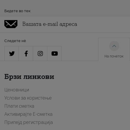
Бидете во тек
Следете нè
На почеток
Брзи линкови
Ценовници
Услови за користење
Плати сметка
Активирајте Е-сметка
Припејд регистрација