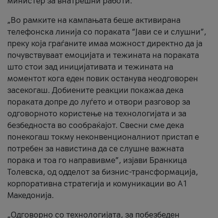
министер за внатрешни работи.
„Во рамките на кампањата беше активирана
телефонска линија со пораката “Јави се и слушни”,
преку која граѓаните имаа можност директно да ја
почувствуваат емоцијата и тежината на пораката
што стои зад иницијативата и тежината на
моментот кога еден повик останува неодговорен
засекогаш. Добиените реакции покажаа дека
пораката допре до луѓето и отвори разговор за
одговорното користење на технологијата и за
безбедноста во сообраќајот. Свесни сме дека
понекогаш токму неконвенционалниот пристап е
потребен за навистина да се слушне важната
порака и тоа го направивме”, изјави Бранкица
Толевска, од одделот за бизнис-трансформација,
корпоративна стратегија и комуникации во А1
Македонија.
„Одговорно со технологијата, за побезбеден