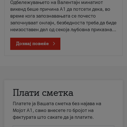
Одбележувањето на Валентајн минатиот
викенд беше причина А1 да потсети дека, во
време кога запознавањата се почесто
започнуваат онлајн, безбедноста треба да биде
неизоставен дел од секоја љубовна приказна...
Дознај повеќе
Плати сметка
Платете ја Вашата сметка без најава на
Мојот А1, само внесете го бројот на
фактурата што сакате да ја платите.