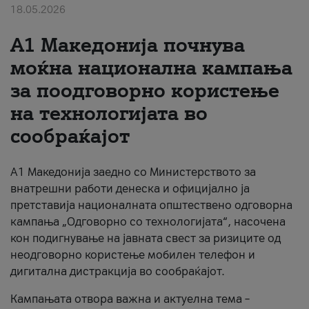
18.05.2026
За нас
A1 Македонија почнува
#ПодобарОнлајн
моќна национална кампања
за поодговорно користење
на технологијата во
сообраќајот
A1 Македонија заедно со Министерството за
внатрешни работи денеска и официјално ја
претставија националната општествено одговорна
кампања „Одговорно со технологијата“, насочена
кон подигнување на јавната свест за ризиците од
неодговорно користење мобилен телефон и
дигитална дистракција во сообраќајот.
Кампањата отвора важна и актуелна тема –