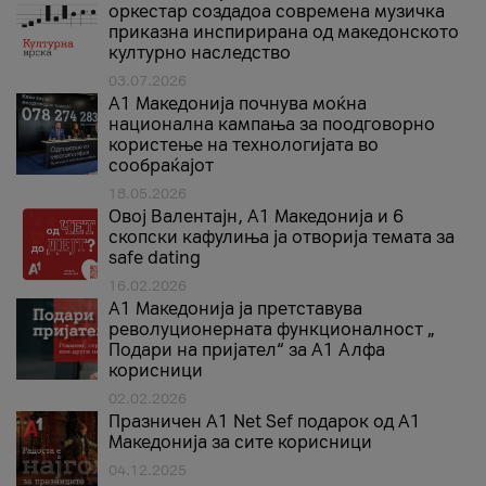
оркестар создадоа современа музичка
приказна инспирирана од македонското
културно наследство
03.07.2026
A1 Македонија почнува моќна
национална кампања за поодговорно
користење на технологијата во
сообраќајот
18.05.2026
Овој Валентајн, A1 Македонија и 6
скопски кафулиња ја отворија темата за
safe dating
16.02.2026
А1 Македонија ја претставува
револуционерната функционалност „
Подари на пријател“ за А1 Алфа
корисници
02.02.2026
Празничен A1 Net Sеf подарок од А1
Македонија за сите корисници
04.12.2025