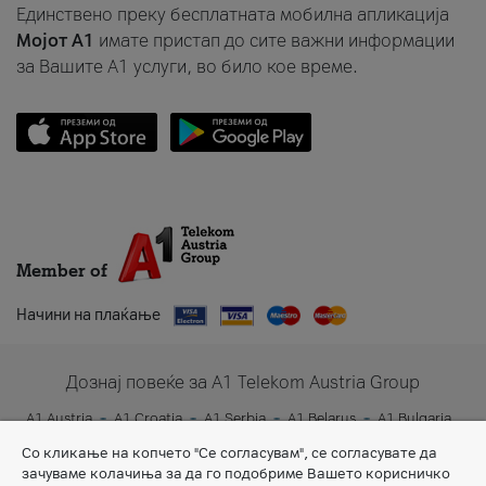
Единствено преку бесплатната мобилна апликација
Мојот A1
имате пристап до сите важни информации
за Вашите A1 услуги, во било кое време.
Member of
Начини на плаќање
Дознај повеќе за A1 Telekom Austria Group
A1 Austria
A1 Croatia
A1 Serbia
A1 Belarus
A1 Bulgaria
A1 Slovenia
A1 Digital
Со кликање на копчето "Се согласувам", се согласувате да
зачуваме колачиња за да го подобриме Вашето корисничко