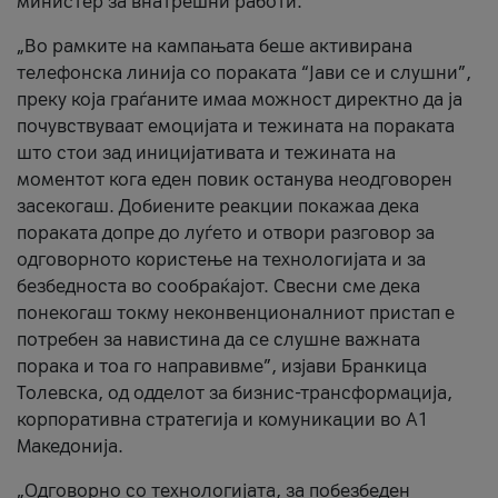
министер за внатрешни работи.
„Во рамките на кампањата беше активирана
телефонска линија со пораката “Јави се и слушни”,
преку која граѓаните имаа можност директно да ја
почувствуваат емоцијата и тежината на пораката
што стои зад иницијативата и тежината на
моментот кога еден повик останува неодговорен
засекогаш. Добиените реакции покажаа дека
пораката допре до луѓето и отвори разговор за
одговорното користење на технологијата и за
безбедноста во сообраќајот. Свесни сме дека
понекогаш токму неконвенционалниот пристап е
потребен за навистина да се слушне важната
порака и тоа го направивме”, изјави Бранкица
Толевска, од одделот за бизнис-трансформација,
корпоративна стратегија и комуникации во А1
Македонија.
„Одговорно со технологијата, за побезбеден