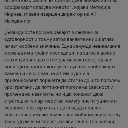
остане како силен потсетник дека вниманието во
сообраќајот спасува животи“, изјави Методија
Мирчев, главен извршен директор на А1
Македонија.
„Безбедноста во сообраќајот е заедничка
одговорност и токму затоа ваквите иницијативи
имаат особено значење. Една секунда невнимание
може да има трајни последици, па затоа е важно
континуирано да потсетуваме дека секој од нас
носи одговорност кога учествува во сообраќајот.
Кампањи како оваа на A1 Македонија
придонесуваат пораката да стигне до што поголем
број граѓани, да поттикнат поголема свесност и
промена на навиките, но и да покажат дека
стратешките партнерства помеѓу институциите и
реалниот сектор можат да создадат силен
општествен импакт и масовна мобилизација околу
теми од јавен интерес“, изјави Панче Тошковски,