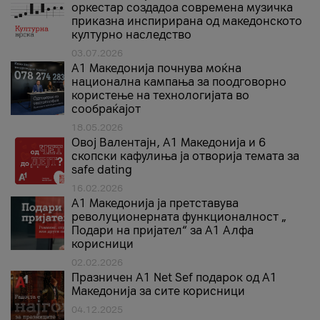
оркестар создадоа современа музичка
приказна инспирирана од македонското
културно наследство
03.07.2026
A1 Македонија почнува моќна
национална кампања за поодговорно
користење на технологијата во
сообраќајот
18.05.2026
Овој Валентајн, A1 Македонија и 6
скопски кафулиња ја отворија темата за
safe dating
16.02.2026
А1 Македонија ја претставува
револуционерната функционалност „
Подари на пријател“ за А1 Алфа
корисници
02.02.2026
Празничен A1 Net Sеf подарок од А1
Македонија за сите корисници
04.12.2025