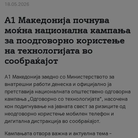
18.05.2026
За нас
A1 Македонија почнува
#ПодобарОнлајн
моќна национална кампања
за поодговорно користење
на технологијата во
сообраќајот
A1 Македонија заедно со Министерството за
внатрешни работи денеска и официјално ја
претставија националната општествено одговорна
кампања „Одговорно со технологијата“, насочена
кон подигнување на јавната свест за ризиците од
неодговорно користење мобилен телефон и
дигитална дистракција во сообраќајот.
Кампањата отвора важна и актуелна тема –