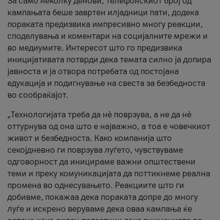
За само неколку денови, телефонскиот број од
кампањата беше завртен илјадници пати, додека
пораката предизвика импресивно многу реакции,
споделувања и коментари на социјалните мрежи и
во медиумите. Интересот што го предизвика
иницијативата потврди дека темата силно ја допира
јавноста и ја отвора потребата од постојана
едукација и подигнување на свеста за безбедноста
во сообраќајот.
„Технологијата треба да нè поврзува, а не да нè
оттурнува од она што е најважно, а тоа е човечкиот
живот и безбедноста. Како компанија што
секојдневно ги поврзува луѓето, чувствуваме
одговорност да иницираме важни општествени
теми и преку комуникацијата да поттикнеме реална
промена во однесувањето. Реакциите што ги
добивме, покажаа дека пораката допре до многу
луѓе и искрено веруваме дека оваа кампања ќе