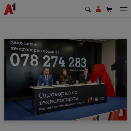
МК
EN
SQ
Приватни
Деловни
Поддршка
Надополни кредит
Плати сметка