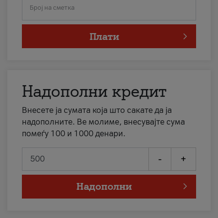
Број на сметка
Плати
Надополни кредит
Внесете ја сумата која што сакате да ја
надополните. Ве молиме, внесувајте сума
помеѓу 100 и 1000 денари.
-
+
Надополни