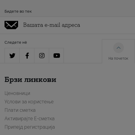
Бидете во тек
Следете нè
На почеток
Брзи линкови
Ценовници
Услови за користење
Плати сметка
Активирајте Е-сметка
Припејд регистрација