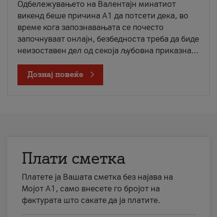
Одбележувањето на Валентајн минатиот
викенд беше причина А1 да потсети дека, во
време кога запознавањата се почесто
започнуваат онлајн, безбедноста треба да биде
неизоставен дел од секоја љубовна приказна...
Дознај повеќе
Плати сметка
Платете ја Вашата сметка без најава на
Мојот А1, само внесете го бројот на
фактурата што сакате да ја платите.