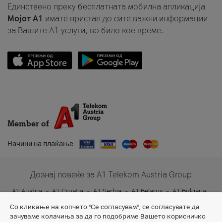
Единствено преку бесплатната мобилна апликација
Мојот A1
имате пристап до сите важни информации
за Вашите A1 услуги, во било кое време.
Member of
Начини на плаќање
Дознај повеќе за A1 Telekom Austria Group
A1 Austria
A1 Croatia
A1 Serbia
A1 Belarus
A1 Bulgaria
A1 Slovenia
A1 Digital
Со кликање на копчето "Се согласувам", се согласувате да
зачуваме колачиња за да го подобриме Вашето корисничко