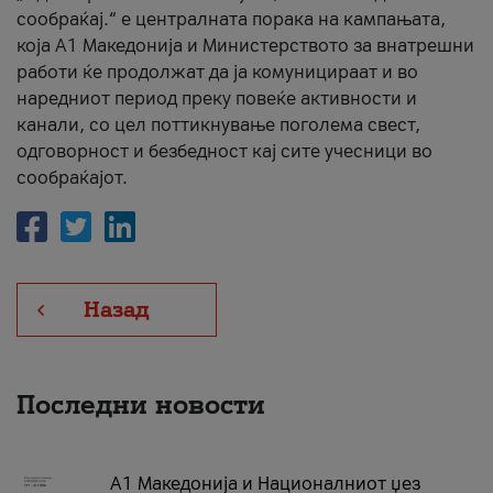
сообраќај.“ е централната порака на кампањата,
која A1 Македонија и Министерството за внатрешни
работи ќе продолжат да ја комуницираат и во
наредниот период преку повеќе активности и
канали, со цел поттикнување поголема свест,
одговорност и безбедност кај сите учесници во
сообраќајот.
Назад
Последни новости
А1 Македонија и Националниот џез