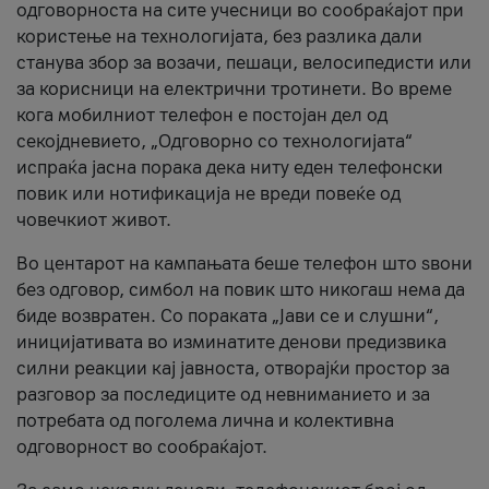
одговорноста на сите учесници во сообраќајот при
користење на технологијата, без разлика дали
станува збор за возачи, пешаци, велосипедисти или
за корисници на електрични тротинети. Во време
кога мобилниот телефон е постојан дел од
секојдневието, „Одговорно со технологијата“
испраќа јасна порака дека ниту еден телефонски
повик или нотификација не вреди повеќе од
човечкиот живот.
Во центарот на кампањата беше телефон што ѕвони
без одговор, симбол на повик што никогаш нема да
биде возвратен. Со пораката „Јави се и слушни“,
иницијативата во изминатите денови предизвика
силни реакции кај јавноста, отворајќи простор за
разговор за последиците од невниманието и за
потребата од поголема лична и колективна
одговорност во сообраќајот.