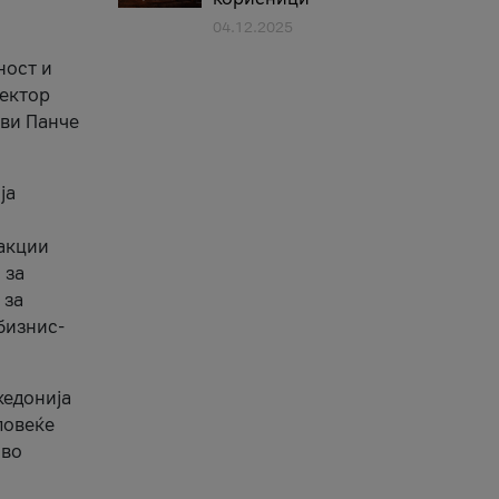
04.12.2025
1
ност и
сектор
ави Панче
ја
еакции
 за
 за
бизнис-
кедонија
повеќе
 во