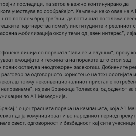
трајни последици, па затоа е важно континуирано да
 кога учествува во сообраќајот. Кампањи како оваа на A
 што поголем број граѓани, да поттикнат поголема свес
атешките партнерства помеѓу институциите и реалниот 
асовна мобилизација околу теми од јавен интерес“, изј
онска линија со пораката “Јави се и слушни”, преку ко
уваат емоцијата и тежината на пораката што стои зад
н повик останува неодговорен засекогаш. Добиените р
 разговор за одговорното користење на технологијата и
онекогаш токму неконвенционалниот пристап е потребен
 направивме”, изјави Бранкица Толевска, од одделот за 
уникации во А1 Македонија.
браќај.“ е централната порака на кампањата, која A1 Ма
лжат да ја комуницираат и во наредниот период преку 
ема свест, одговорност и безбедност кај сите учесници