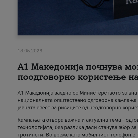
18.05.2026
A1 Македонија почнува мо
поодговорно користење на 
A1 Македонија заедно со Министерството за вна
националната општествено одговорна кампања „
јавната свест за ризиците од неодговорно кори
Кампањата отвора важна и актуелна тема – одго
технологијата, без разлика дали станува збор з
тротинети. Во време кога мобилниот телефон е п