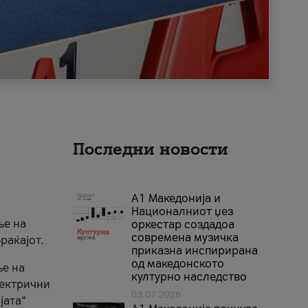
Последни новости
А1 Македонија и
Националниот џез
ње на
оркестар создадоа
современа музичка
раќајот.
приказна инспирирана
од македонското
ње на
културно наследство
лектрични
03.07.2026
јата“