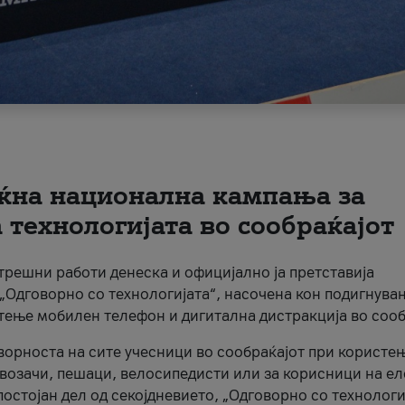
ќна национална кампања за
технологијата во сообраќајот
трешни работи денеска и официјално ја претставија
Одговорно со технологијата“, насочена кон подигнува
стење мобилен телефон и дигитална дистракција во сооб
ворноста на сите учесници во сообраќајот при користе
а возачи, пешаци, велосипедисти или за корисници на е
остојан дел од секојдневието, „Одговорно со технологи