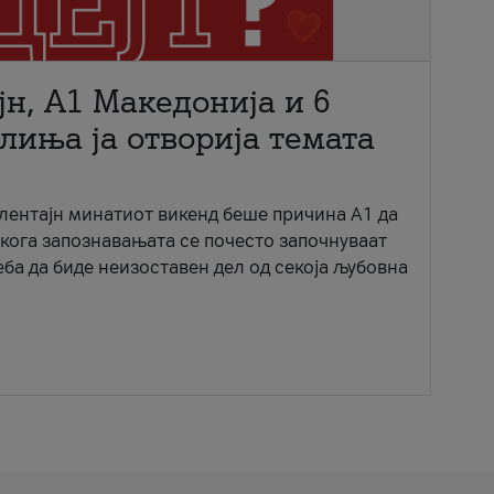
јн, A1 Македонија и 6
лиња ја отворија темата
ентајн минатиот викенд беше причина А1 да
 кога запознавањата се почесто започнуваат
еба да биде неизоставен дел од секоја љубовна