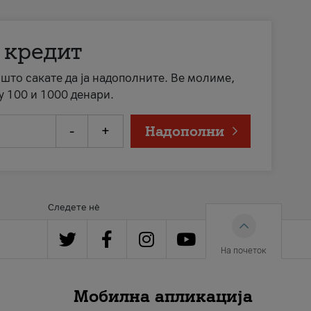
 кредит
а што сакате да ја надополните. Ве молиме,
у 100 и 1000 денари.
-
+
Надополни
Следете нè
На почеток
Мобилна апликација