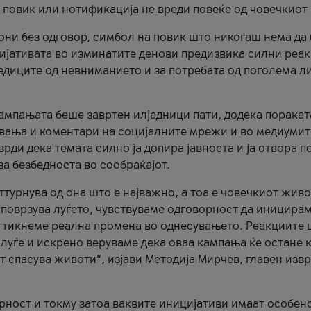
и повик или нотификација не вреди повеќе од човечкиот
ни без одговор, симбол на повик што никогаш нема да
цијативата во изминатите денови предизвика силни реак
ледиците од невниманието и за потребата од поголема л
кампањата беше завртен илјадници пати, додека поракат
вања и коментари на социјалните мрежи и во медиумит
рди дека темата силно ја допира јавноста и ја отвора п
за безбедноста во сообраќајот.
оттурнува од она што е најважно, а тоа е човечкиот живо
и поврзува луѓето, чувствуваме одговорност да иницира
ттикнеме реална промена во однесувањето. Реакциите 
луѓе и искрено веруваме дека оваа кампања ќе остане 
т спасува животи“, изјави Методија Мирчев, главен изв
орност и токму затоа ваквите иницијативи имаат особен