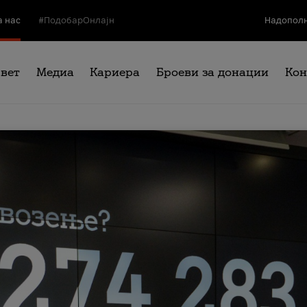
а нас
#ПодобарОнлајн
Надополн
свет
Медиа
Кариера
Броеви за донации
Кон