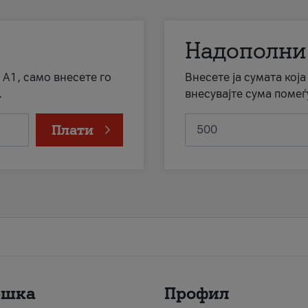
Надополни
 А1, само внесете го
Внесете ја сумата кој
.
внесувајте сума помеѓ
Плати
ршка
Профил