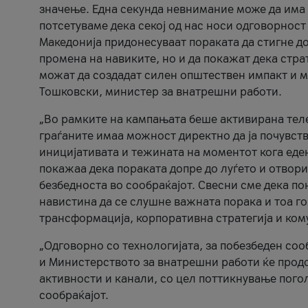
значење. Една секунда невнимание може да има 
потсетуваме дека секој од нас носи одговорност
Македонија придонесуваат пораката да стигне до
промена на навиките, но и да покажат дека стр
можат да создадат силен општествен импакт и м
Тошковски, министер за внатрешни работи.
„Во рамките на кампањата беше активирана телеф
граѓаните имаа можност директно да ја почувств
иницијативата и тежината на моментот кога еде
покажаа дека пораката допре до луѓето и отвори
безбедноста во сообраќајот. Свесни сме дека п
навистина да се слушне важната порака и тоа го
трансформација, корпоративна стратегија и ком
„Одговорно со технологијата, за побезбеден соо
и Министерството за внатрешни работи ќе продо
активности и канали, со цел поттикнување погол
сообраќајот.