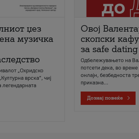
лниот џез
Овој Валента
мена музичка
скопски кафу
за safe dating
аследство
Одбележувањето на Вал
потсети дека, во време
ивалот „Охридско
онлајн, безбедноста тр
„Културна врска“, чиј
приказна...
а легендарната
Дознај повеќе