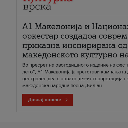
А1 Македонија и Национа
оркестар создадоа совре
приказна инспирирана од
македонското културно н
Во пресрет на овогодишното издание на фест
лето“, А1 Македонија ја претстави кампањата 
централен дел е новата џез-интерпретација н
македонска народна песна „Билјан
Дознај повеќе