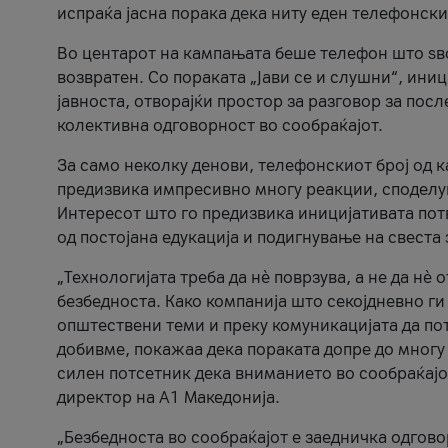
испраќа јасна порака дека ниту еден телефонск
Во центарот на кампањата беше телефон што ѕво
возвратен. Со пораката „Јави се и слушни“, ини
јавноста, отворајќи простор за разговор за пос
колективна одговорност во сообраќајот.
За само неколку денови, телефонскиот број од 
предизвика импресивно многу реакции, споделу
Интересот што го предизвика иницијативата потв
од постојана едукација и подигнување на свеста 
„Технологијата треба да нè поврзува, а не да нè 
безбедноста. Како компанија што секојдневно г
општествени теми и преку комуникацијата да по
добивме, покажаа дека пораката допре до многу 
силен потсетник дека вниманието во сообраќајо
директор на А1 Македонија.
„Безбедноста во сообраќајот е заедничка одгов