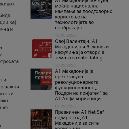
A1 Македонија почнува
 живот.
моќна национална
кампања за поодговорно
 биде
користење на
ции кај
технологијата во
сообраќајот
ична и
18.05.2026
Овој Валентајн, A1
Македонија и 6 скопски
а
кафулиња ја отворија
е.
темата за safe dating
отребата
16.02.2026
А1 Македонија ја
претставува
т и
револуционерната
ме важни
функционалност „
Подари на пријател“ за
што ги
А1 Алфа корисници
како
02.02.2026
ршен
Празничен A1 Net Sеf
подарок од А1
Македонија за сите
о
корисници