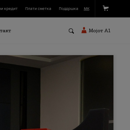
и кредит
Плати сметка
Поддршка
МК
такт
Мојот A1