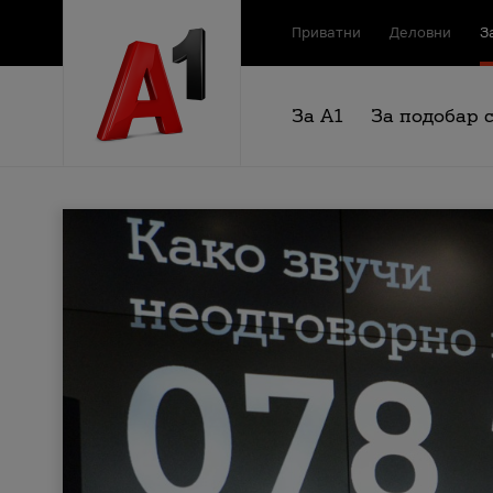
Приватни
Деловни
З
За А1
За подобар 