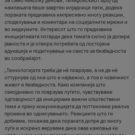
За само неколку денови, телефонскиот број од
кампањата беше завртен илјадници пати, додека
пораката предизвика импресивно многу реакции,
споделувања и коментари на социјалните мрежи и
во медиумите. Интересот што го предизвика
иницијативата потврди дека темата силно ја допира
јавноста и ја отвора потребата од постојана
едукација и подигнување на свеста за безбедноста
во сообраќајот.
„Технологијата треба да нè поврзува, а не да нè
оттурнува од она што е најважно, а тоа е човечкиот
живот и безбедноста. Како компанија што
секојдневно ги поврзува луѓето, чувствуваме
одговорност да иницираме важни општествени
теми и преку комуникацијата да поттикнеме реална
промена во однесувањето. Реакциите што ги
добивме, покажаа дека пораката допре до многу
луѓе и искрено веруваме дека оваа кампања ќе