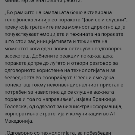
министер за внатрешни работи.
„Во рамките на кампањата беше активирана
телефонска линија со пораката “Јави се и слушни”,
преку која граѓаните имаа можност директно да ја
почувствуваат емоцијата и тежината на пораката
што стои зад иницијативата и тежината на
моментот кога еден повик останува неодговорен
засекогаш. Добиените реакции покажаа дека
пораката допре до луѓето и отвори разговор за
одговорното користење на технологијата и за
безбедноста во сообраќајот. Свесни сме дека
понекогаш токму неконвенционалниот пристап е
потребен за навистина да се слушне важната
порака и тоа го направивме”, изјави Бранкица
Толевска, од одделот за бизнис-трансформација,
корпоративна стратегија и комуникации во А1
Македонија.
„Одговорно со технологијата, за побезбеден