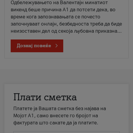
Одбележувањето на Валентајн минатиот
викенд беше причина А1 да потсети дека, во
време кога запознавањата се почесто
започнуваат онлајн, безбедноста треба да биде
неизоставен дел од секоја љубовна приказна...
Дознај повеќе
Плати сметка
Платете ја Вашата сметка без најава на
Мојот А1, само внесете го бројот на
фактурата што сакате да ја платите.