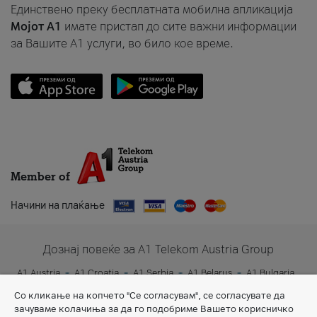
Единствено преку бесплатната мобилна апликација
Мојот A1
имате пристап до сите важни информации
за Вашите A1 услуги, во било кое време.
Member of
Начини на плаќање
Дознај повеќе за A1 Telekom Austria Group
A1 Austria
A1 Croatia
A1 Serbia
A1 Belarus
A1 Bulgaria
A1 Slovenia
A1 Digital
Со кликање на копчето "Се согласувам", се согласувате да
зачуваме колачиња за да го подобриме Вашето корисничко