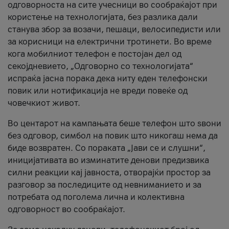
одговорноста на сите учесници во сообраќајот при
користење на технологијата, без разлика дали
станува збор за возачи, пешаци, велосипедисти или
за корисници на електрични тротинети. Во време
кога мобилниот телефон е постојан дел од
секојдневието, „Одговорно со технологијата“
испраќа јасна порака дека ниту еден телефонски
повик или нотификација не вреди повеќе од
човечкиот живот.
Во центарот на кампањата беше телефон што ѕвони
без одговор, симбол на повик што никогаш нема да
биде возвратен. Со пораката „Јави се и слушни“,
иницијативата во изминатите денови предизвика
силни реакции кај јавноста, отворајќи простор за
разговор за последиците од невниманието и за
потребата од поголема лична и колективна
одговорност во сообраќајот.