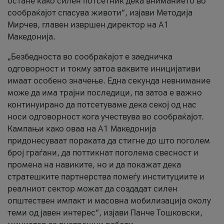
остане како силен потсетник дека вниманието во
сообраќајот спасува животи“, изјави Методија
Мирчев, главен извршен директор на А1
Македонија.
„Безбедноста во сообраќајот е заедничка
одговорност и токму затоа ваквите иницијативи
имаат особено значење. Една секунда невнимание
може да има трајни последици, па затоа е важно
континуирано да потсетуваме дека секој од нас
носи одговорност кога учествува во сообраќајот.
Кампањи како оваа на A1 Македонија
придонесуваат пораката да стигне до што поголем
број граѓани, да поттикнат поголема свесност и
промена на навиките, но и да покажат дека
стратешките партнерства помеѓу институциите и
реалниот сектор можат да создадат силен
општествен импакт и масовна мобилизација околу
теми од јавен интерес“, изјави Панче Тошковски,