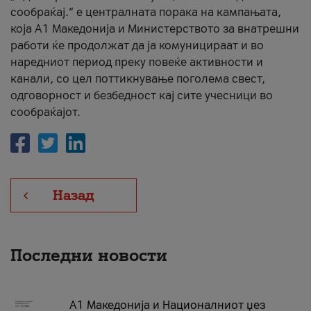
сообраќај.“ е централната порака на кампањата,
која A1 Македонија и Министерството за внатрешни
работи ќе продолжат да ја комуницираат и во
наредниот период преку повеќе активности и
канали, со цел поттикнување поголема свест,
одговорност и безбедност кај сите учесници во
сообраќајот.
Назад
Последни новости
А1 Македонија и Националниот џез