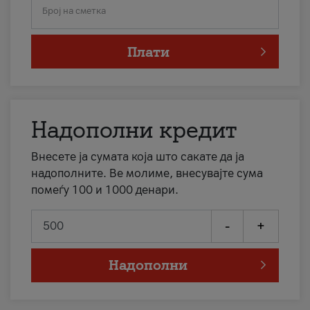
Број на сметка
Плати
Надополни кредит
Внесете ја сумата која што сакате да ја
надополните. Ве молиме, внесувајте сума
помеѓу 100 и 1000 денари.
-
+
Надополни