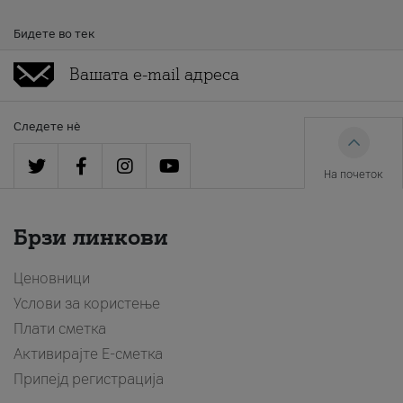
Бидете во тек
Следете нè
На почеток
Брзи линкови
Ценовници
Услови за користење
Плати сметка
Активирајте Е-сметка
Припејд регистрација