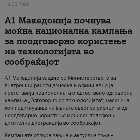
18.05.2026
За нас
A1 Македонија почнува
#ПодобарОнлајн
моќна национална кампања
за поодговорно користење
на технологијата во
сообраќајот
A1 Македонија заедно со Министерството за
внатрешни работи денеска и официјално ја
претставија националната општествено одговорна
кампања „Одговорно со технологијата“, насочена
кон подигнување на јавната свест за ризиците од
неодговорно користење мобилен телефон и
дигитална дистракција во сообраќајот.
Кампањата отвора важна и актуелна тема –