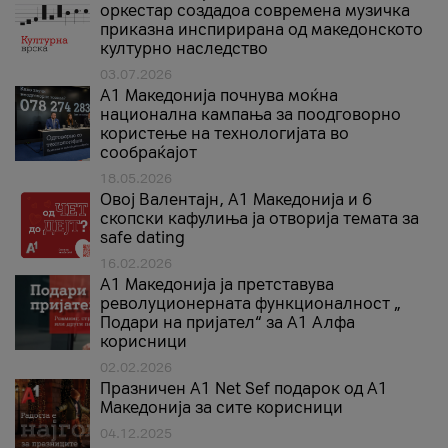
оркестар создадоа современа музичка
приказна инспирирана од македонското
културно наследство
03.07.2026
A1 Македонија почнува моќна
национална кампања за поодговорно
користење на технологијата во
сообраќајот
18.05.2026
Овој Валентајн, A1 Македонија и 6
скопски кафулиња ја отворија темата за
safe dating
16.02.2026
А1 Македонија ја претставува
револуционерната функционалност „
Подари на пријател“ за А1 Алфа
корисници
02.02.2026
Празничен A1 Net Sеf подарок од А1
Македонија за сите корисници
04.12.2025