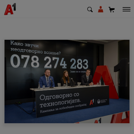
МК
EN
SQ
Приватни
Деловни
Поддршка
Надополни кредит
Плати сметка