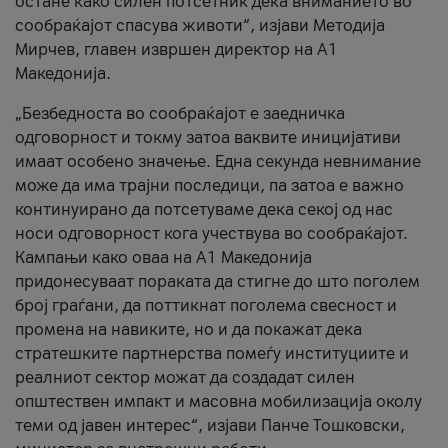
остане како силен потсетник дека вниманието во
сообраќајот спасува животи“, изјави Методија
Мирчев, главен извршен директор на А1
Македонија.
„Безбедноста во сообраќајот е заедничка
одговорност и токму затоа ваквите иницијативи
имаат особено значење. Една секунда невнимание
може да има трајни последици, па затоа е важно
континуирано да потсетуваме дека секој од нас
носи одговорност кога учествува во сообраќајот.
Кампањи како оваа на A1 Македонија
придонесуваат пораката да стигне до што поголем
број граѓани, да поттикнат поголема свесност и
промена на навиките, но и да покажат дека
стратешките партнерства помеѓу институциите и
реалниот сектор можат да создадат силен
општествен импакт и масовна мобилизација околу
теми од јавен интерес“, изјави Панче Тошковски,