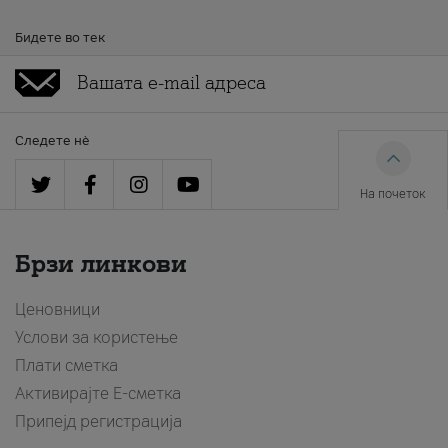
Бидете во тек
Следете нè
На почеток
Брзи линкови
Ценовници
Услови за користење
Плати сметка
Активирајте Е-сметка
Припејд регистрација