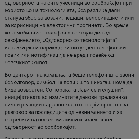
одговорноста на сите учесници во сообраќајот при
користење на технологијата, без разлика дали
станува збор за возачи, пешаци, велосипедисти или
за корисници на електрични тротинети. Во време
кога мобилниот телефон е постојан дел од
секојдневието, „Одговорно со технологијата“
испраќа јасна порака дека ниту еден телефонски
повик или нотификација не вреди повеќе од
човечкиот живот.
Во центарот на кампањата беше телефон што ѕвони
без одговор, симбол на повик што никогаш нема да
биде возвратен. Со пораката „Јави се и слушни“,
иницијативата во изминатите денови предизвика
силни реакции кај јавноста, отворајќи простор за
разговор за последиците од невниманието и за
потребата од поголема лична и колективна
одговорност во сообраќајот.