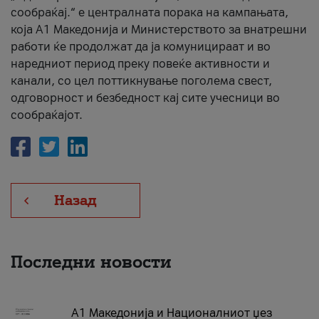
сообраќај.“ е централната порака на кампањата,
која A1 Македонија и Министерството за внатрешни
работи ќе продолжат да ја комуницираат и во
наредниот период преку повеќе активности и
канали, со цел поттикнување поголема свест,
одговорност и безбедност кај сите учесници во
сообраќајот.
Назад
Последни новости
А1 Македонија и Националниот џез