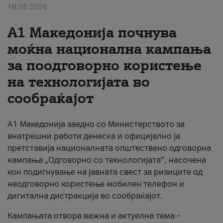
18.05.2026
За нас
A1 Македонија почнува
#ПодобарОнлајн
моќна национална кампања
за поодговорно користење
на технологијата во
сообраќајот
A1 Македонија заедно со Министерството за
внатрешни работи денеска и официјално ја
претставија националната општествено одговорна
кампања „Одговорно со технологијата“, насочена
кон подигнување на јавната свест за ризиците од
неодговорно користење мобилен телефон и
дигитална дистракција во сообраќајот.
Кампањата отвора важна и актуелна тема –