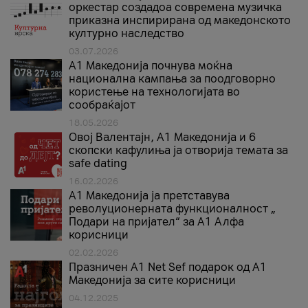
оркестар создадоа современа музичка
приказна инспирирана од македонското
културно наследство
03.07.2026
A1 Македонија почнува моќна
национална кампања за поодговорно
користење на технологијата во
сообраќајот
18.05.2026
Овој Валентајн, A1 Македонија и 6
скопски кафулиња ја отворија темата за
safe dating
16.02.2026
А1 Македонија ја претставува
револуционерната функционалност „
Подари на пријател“ за А1 Алфа
корисници
02.02.2026
Празничен A1 Net Sеf подарок од А1
Македонија за сите корисници
04.12.2025