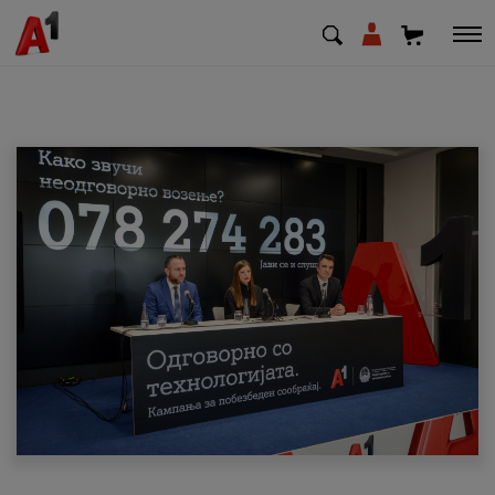
МК
EN
SQ
Приватни
Деловни
Поддршка
Надополни кредит
Плати сметка