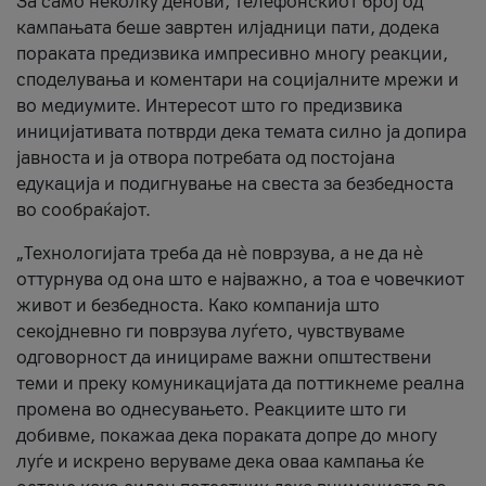
За само неколку денови, телефонскиот број од
кампањата беше завртен илјадници пати, додека
пораката предизвика импресивно многу реакции,
споделувања и коментари на социјалните мрежи и
во медиумите. Интересот што го предизвика
иницијативата потврди дека темата силно ја допира
јавноста и ја отвора потребата од постојана
едукација и подигнување на свеста за безбедноста
во сообраќајот.
„Технологијата треба да нè поврзува, а не да нè
оттурнува од она што е најважно, а тоа е човечкиот
живот и безбедноста. Како компанија што
секојдневно ги поврзува луѓето, чувствуваме
одговорност да иницираме важни општествени
теми и преку комуникацијата да поттикнеме реална
промена во однесувањето. Реакциите што ги
добивме, покажаа дека пораката допре до многу
луѓе и искрено веруваме дека оваа кампања ќе