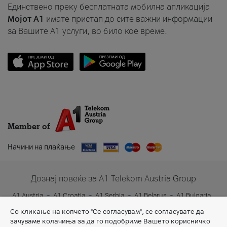
Единствено преку бесплатната мобилна апликација
Мојот A1
имате пристап до сите важни информации
за Вашите A1 услуги, во било кое време.
Member of
Начини на плаќање
Дознај повеќе за A1 Telekom Austria Group
A1 Austria
A1 Croatia
A1 Serbia
A1 Belarus
A1 Bulgaria
A1 Slovenia
A1 Digital
Со кликање на копчето "Се согласувам", се согласувате да
зачуваме колачиња за да го подобриме Вашето корисничко