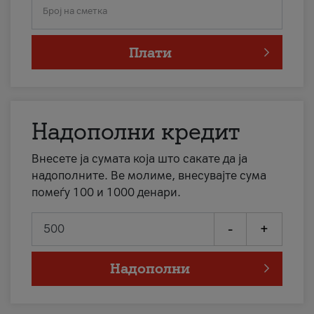
Број на сметка
Плати
Надополни кредит
Внесете ја сумата која што сакате да ја
надополните. Ве молиме, внесувајте сума
помеѓу 100 и 1000 денари.
-
+
Надополни