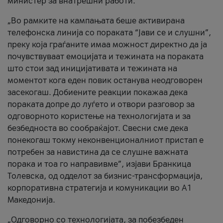
министер за внатрешни работи.
„Во рамките на кампањата беше активирана
телефонска линија со пораката “Јави се и слушни”,
преку која граѓаните имаа можност директно да ја
почувствуваат емоцијата и тежината на пораката
што стои зад иницијативата и тежината на
моментот кога еден повик останува неодговорен
засекогаш. Добиените реакции покажаа дека
пораката допре до луѓето и отвори разговор за
одговорното користење на технологијата и за
безбедноста во сообраќајот. Свесни сме дека
понекогаш токму неконвенционалниот пристап е
потребен за навистина да се слушне важната
порака и тоа го направивме”, изјави Бранкица
Толевска, од одделот за бизнис-трансформација,
корпоративна стратегија и комуникации во А1
Македонија.
„Одговорно со технологијата, за побезбеден