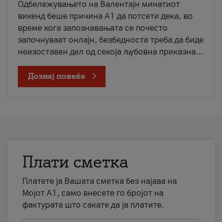
Одбележувањето на Валентајн минатиот
викенд беше причина А1 да потсети дека, во
време кога запознавањата се почесто
започнуваат онлајн, безбедноста треба да биде
неизоставен дел од секоја љубовна приказна...
Дознај повеќе
Плати сметка
Платете ја Вашата сметка без најава на
Мојот А1, само внесете го бројот на
фактурата што сакате да ја платите.