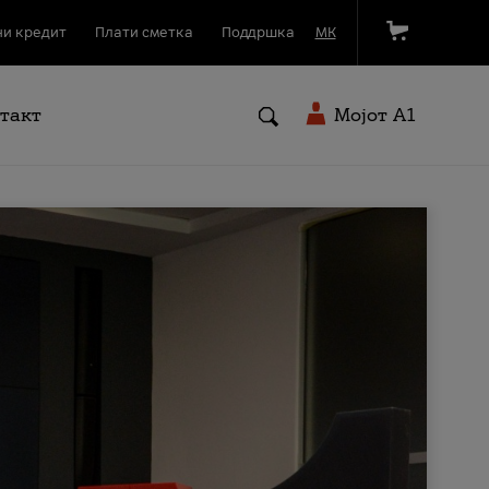
и кредит
Плати сметка
Поддршка
МК
такт
Мојот A1