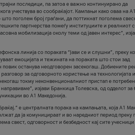
трајни последици, па затоа е важно континуирано да
 кога учествува во сообраќајот. Кампањи како оваа на A
 што поголем број граѓани, да поттикнат поголема свес
атешките партнерства помеѓу институциите и реалниот 
асовна мобилизација околу теми од јавен интерес“, изј
онска линија со пораката “Јави се и слушни”, преку ко
уваат емоцијата и тежината на пораката што стои зад
н повик останува неодговорен засекогаш. Добиените р
 разговор за одговорното користење на технологијата и
онекогаш токму неконвенционалниот пристап е потребен
 направивме”, изјави Бранкица Толевска, од одделот за 
уникации во А1 Македонија.
браќај.“ е централната порака на кампањата, која A1 Ма
лжат да ја комуницираат и во наредниот период преку 
ема свест, одговорност и безбедност кај сите учесници