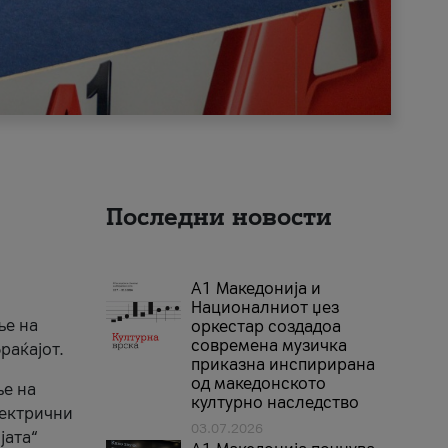
Последни новости
А1 Македонија и
Националниот џез
ње на
оркестар создадоа
современа музичка
раќајот.
приказна инспирирана
од македонското
ње на
културно наследство
лектрични
03.07.2026
јата“