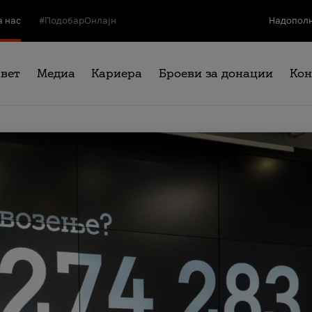
а нас
#ПодобарОнлајн
Надополн
свет
Медиа
Кариера
Броеви за донации
Кон