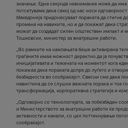
значење. Една секунда невнимание може да има 
потсетуваме дека секој од нас носи одговорност
Македонија придонесуваат пораката да стигне до
промена на навиките, но и да покажат дека стр
можат да создадат силен општествен импакт и м
Тошковски, министер за внатрешни работи.
„Во рамките на кампањата беше активирана телеф
граѓаните имаа можност директно да ја почувств
иницијативата и тежината на моментот кога еде
покажаа дека пораката допре до луѓето и отвори
безбедноста во сообраќајот. Свесни сме дека п
навистина да се слушне важната порака и тоа го
трансформација, корпоративна стратегија и ком
„Одговорно со технологијата, за побезбеден соо
и Министерството за внатрешни работи ќе продо
активности и канали, со цел поттикнување погол
сообраќајот.