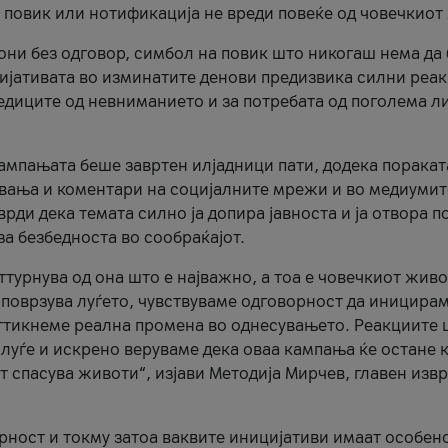
и повик или нотификација не вреди повеќе од човечкиот
ни без одговор, симбол на повик што никогаш нема да
цијативата во изминатите денови предизвика силни реак
ледиците од невниманието и за потребата од поголема л
кампањата беше завртен илјадници пати, додека поракат
вања и коментари на социјалните мрежи и во медиумит
рди дека темата силно ја допира јавноста и ја отвора п
за безбедноста во сообраќајот.
оттурнува од она што е најважно, а тоа е човечкиот живо
и поврзува луѓето, чувствуваме одговорност да иницира
ттикнеме реална промена во однесувањето. Реакциите 
луѓе и искрено веруваме дека оваа кампања ќе остане 
т спасува животи“, изјави Методија Мирчев, главен изв
орност и токму затоа ваквите иницијативи имаат особен