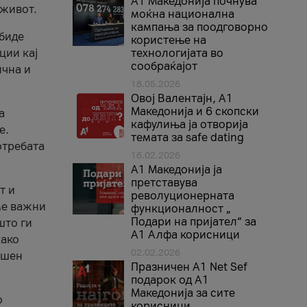
A1 Македонија почнува
 живот.
моќна национална
кампања за поодговорно
 биде
користење на
ции кај
технологијата во
сообраќајот
ична и
18.05.2026
Овој Валентајн, A1
Македонија и 6 скопски
а
кафулиња ја отворија
е.
темата за safe dating
отребата
16.02.2026
А1 Македонија ја
претставува
т и
револуционерната
ме важни
функционалност „
Подари на пријател“ за
што ги
А1 Алфа корисници
како
02.02.2026
ршен
Празничен A1 Net Sеf
подарок од А1
Македонија за сите
о
корисници