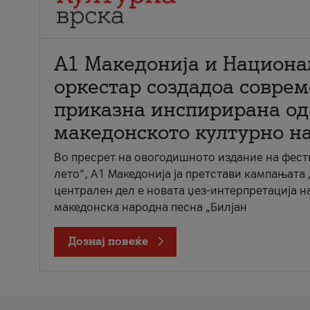
А1 Македонија и Национа
оркестар создадоа совре
приказна инспирирана од
македонското културно н
Во пресрет на овогодишното издание на фест
лето“, А1 Македонија ја претстави кампањата 
централен дел е новата џез-интерпретација н
македонска народна песна „Билјан
Дознај повеќе