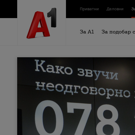
Приватни
Деловни
З
За А1
За подобар 