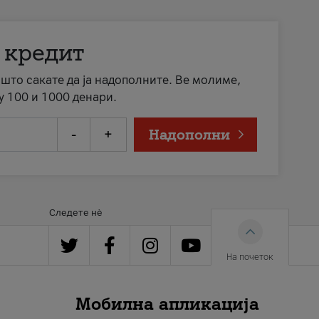
 кредит
а што сакате да ја надополните. Ве молиме,
у 100 и 1000 денари.
-
+
Надополни
Следете нè
На почеток
Мобилна апликација