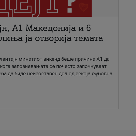
јн, A1 Македонија и 6
лиња ја отворија темата
ентајн минатиот викенд беше причина А1 да
 кога запознавањата се почесто започнуваат
еба да биде неизоставен дел од секоја љубовна