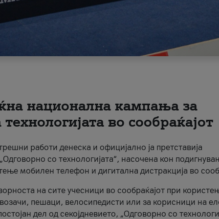
ќна национална кампања за
технологијата во сообраќајот
трешни работи денеска и официјално ја претставија
Одговорно со технологијата“, насочена кон подигнува
стење мобилен телефон и дигитална дистракција во сооб
ворноста на сите учесници во сообраќајот при користе
а возачи, пешаци, велосипедисти или за корисници на е
остојан дел од секојдневието, „Одговорно со технологи