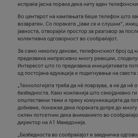
испраќа јасна порака дека ниту еден телефонск
Во центарот на кампањата беше телефон што ѕво
возвратен. Со пораката „Јави се и слушни“, ини
јавноста, отворајќи простор за разговор за пос
колективна одговорност во сообраќајот.
За само неколку денови, телефонскиот број од 
предизвика импресивно многу реакции, споделу
Интересот што го предизвика иницијативата потв
од постојана едукација и подигнување на свеста 
„Технологијата треба да нè поврзува, а не да нè 
безбедноста. Како компанија што секојдневно г
општествени теми и преку комуникацијата да по
добивме, покажаа дека пораката допре до многу 
силен потсетник дека вниманието во сообраќајо
директор на А1 Македонија.
„Безбедноста во сообраќајот е заедничка одгов