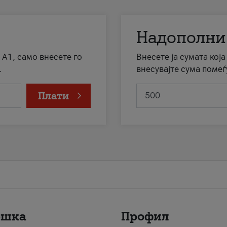
Надополни
 А1, само внесете го
Внесете ја сумата кој
.
внесувајте сума помеѓ
Плати
ршка
Профил