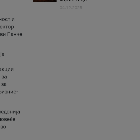
04.12.2025
1
ност и
сектор
ави Панче
ја
еакции
 за
 за
бизнис-
кедонија
повеќе
 во