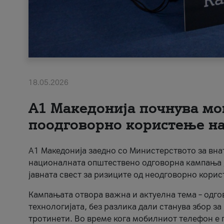
18.05.2026
A1 Македонија почнува мо
поодговорно користење на 
A1 Македонија заедно со Министерството за вна
националната општествено одговорна кампања „
јавната свест за ризиците од неодговорно кори
Кампањата отвора важна и актуелна тема – одго
технологијата, без разлика дали станува збор з
тротинети. Во време кога мобилниот телефон е п