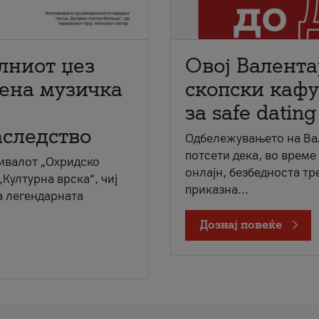
лниот џез
Овој Валента
мена музичка
скопски кафу
за safe dating
аследство
Одбележувањето на Вал
потсети дека, во време
ивалот „Охридско
онлајн, безбедноста тр
„Културна врска“, чиј
приказна...
а легендарната
Дознај повеќе