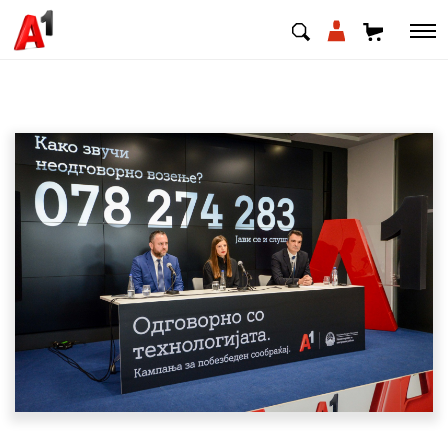
МК
EN
SQ
Приватни
Деловни
Поддршка
Надополни кредит
Плати сметка