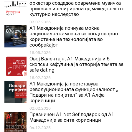
оркестар создадоа современа музичка
приказна инспирирана од македонското
културно наследство
03.07.2026
A1 Македонија почнува моќна
национална кампања за поодговорно
користење на технологијата во
сообраќајот
18.05.2026
Овој Валентајн, A1 Македонија и 6
скопски кафулиња ја отворија темата за
safe dating
16.02.2026
А1 Македонија ја претставува
револуционерната функционалност „
Подари на пријател“ за А1 Алфа
корисници
02.02.2026
Празничен A1 Net Sеf подарок од А1
Македонија за сите корисници
04.12.2025