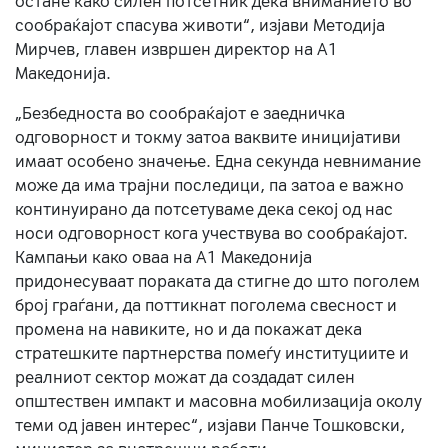
остане како силен потсетник дека вниманието во
сообраќајот спасува животи“, изјави Методија
Мирчев, главен извршен директор на А1
Македонија.
„Безбедноста во сообраќајот е заедничка
одговорност и токму затоа ваквите иницијативи
имаат особено значење. Една секунда невнимание
може да има трајни последици, па затоа е важно
континуирано да потсетуваме дека секој од нас
носи одговорност кога учествува во сообраќајот.
Кампањи како оваа на A1 Македонија
придонесуваат пораката да стигне до што поголем
број граѓани, да поттикнат поголема свесност и
промена на навиките, но и да покажат дека
стратешките партнерства помеѓу институциите и
реалниот сектор можат да создадат силен
општествен импакт и масовна мобилизација околу
теми од јавен интерес“, изјави Панче Тошковски,