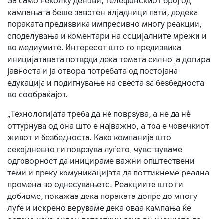
За само неколку денови, телефонскиот број од
кампањата беше завртен илјадници пати, додека
пораката предизвика импресивно многу реакции,
споделувања и коментари на социјалните мрежи и
во медиумите. Интересот што го предизвика
иницијативата потврди дека темата силно ја допира
јавноста и ја отвора потребата од постојана
едукација и подигнување на свеста за безбедноста
во сообраќајот.
„Технологијата треба да нè поврзува, а не да нè
оттурнува од она што е најважно, а тоа е човечкиот
живот и безбедноста. Како компанија што
секојдневно ги поврзува луѓето, чувствуваме
одговорност да иницираме важни општествени
теми и преку комуникацијата да поттикнеме реална
промена во однесувањето. Реакциите што ги
добивме, покажаа дека пораката допре до многу
луѓе и искрено веруваме дека оваа кампања ќе