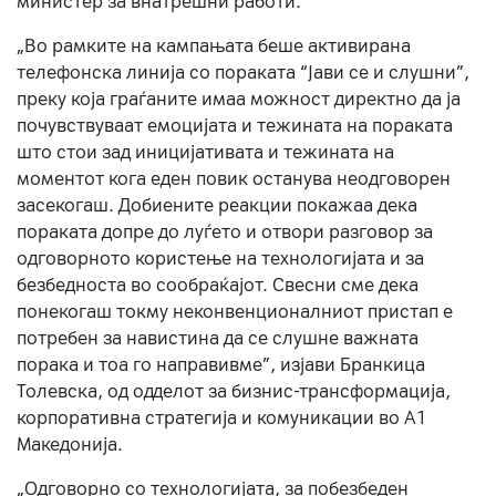
министер за внатрешни работи.
„Во рамките на кампањата беше активирана
телефонска линија со пораката “Јави се и слушни”,
преку која граѓаните имаа можност директно да ја
почувствуваат емоцијата и тежината на пораката
што стои зад иницијативата и тежината на
моментот кога еден повик останува неодговорен
засекогаш. Добиените реакции покажаа дека
пораката допре до луѓето и отвори разговор за
одговорното користење на технологијата и за
безбедноста во сообраќајот. Свесни сме дека
понекогаш токму неконвенционалниот пристап е
потребен за навистина да се слушне важната
порака и тоа го направивме”, изјави Бранкица
Толевска, од одделот за бизнис-трансформација,
корпоративна стратегија и комуникации во А1
Македонија.
„Одговорно со технологијата, за побезбеден