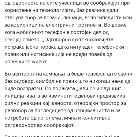
одговорноста на сите учесници во сообраќајот при
користење на технологијата, без разлика дали
станува збор за возачи, пешаци, велосипедисти или
за корисници на електрични тротинети. Во време
кога мобилниот телефон е постојан дел од
секојдневието, „Одговорно со технологијата“
испраќа јасна порака дека ниту еден телефонски
повик или нотификација не вреди повеќе од
човечкиот живот.
Во центарот на кампањата беше телефон што ѕвони
без одговор, симбол на повик што никогаш нема да
биде возвратен. Со пораката „Јави се и слушни“,
иницијативата во изминатите денови предизвика
силни реакции кај јавноста, отворајќи простор за
разговор за последиците од невниманието и за
потребата од поголема лична и колективна
одговорност во сообраќајот.