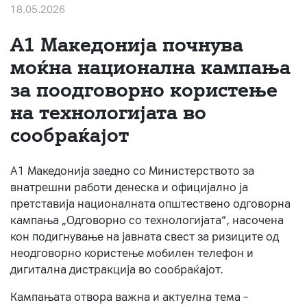
18.05.2026
За нас
A1 Македонија почнува
#ПодобарОнлајн
моќна национална кампања
за поодговорно користење
на технологијата во
сообраќајот
A1 Македонија заедно со Министерството за
внатрешни работи денеска и официјално ја
претставија националната општествено одговорна
кампања „Одговорно со технологијата“, насочена
кон подигнување на јавната свест за ризиците од
неодговорно користење мобилен телефон и
дигитална дистракција во сообраќајот.
Кампањата отвора важна и актуелна тема –