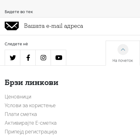
Бидете во тек
Следете нè
На почеток
Брзи линкови
Ценовници
Услови за користење
Плати сметка
Активирајте Е-сметка
Припејд регистрација