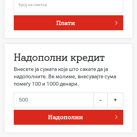
Број на сметка
Плати
Надополни кредит
Внесете ја сумата која што сакате да ја
надополните. Ве молиме, внесувајте сума
помеѓу 100 и 1000 денари.
-
+
Надополни