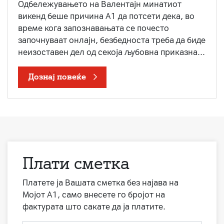
Одбележувањето на Валентајн минатиот
викенд беше причина А1 да потсети дека, во
време кога запознавањата се почесто
започнуваат онлајн, безбедноста треба да биде
неизоставен дел од секоја љубовна приказна...
Дознај повеќе
Плати сметка
Платете ја Вашата сметка без најава на
Мојот А1, само внесете го бројот на
фактурата што сакате да ја платите.