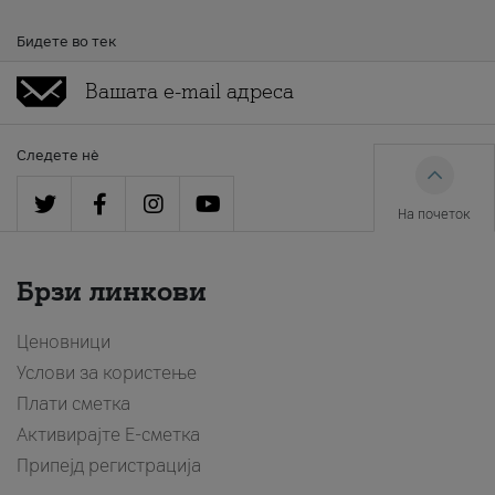
Бидете во тек
Следете нè
На почеток
Брзи линкови
Ценовници
Услови за користење
Плати сметка
Активирајте Е-сметка
Припејд регистрација