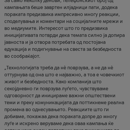
За само неколку денови, телефонскиот број од
кампањата беше завртен илјадници пати, додека
пораката предизвика импресивно многу реакции,
споделувања и коментари на социјалните мрежи и
во медиумите. Интересот што го предизвика
иницијативата потврди дека темата силно ја допира
јавноста и ја отвора потребата од постојана
едукација и подигнување на свеста за безбедноста
во сообраќајот.
„Технологијата треба да нè поврзува, а не да нè
оттурнува од она што е најважно, а тоа е човечкиот
живот и безбедноста. Како компанија што
секојдневно ги поврзува луѓето, чувствуваме
одговорност да иницираме важни општествени
теми и преку комуникацијата да поттикнеме реална
промена во однесувањето. Реакциите што ги
добивме, покажаа дека пораката допре до многу
луѓе и искрено веруваме дека оваа кампања ќе