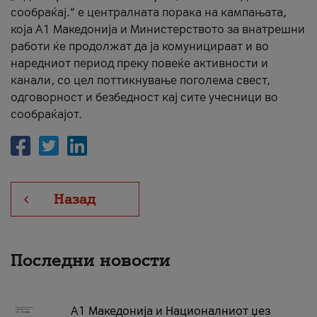
сообраќај.“ е централната порака на кампањата,
која A1 Македонија и Министерството за внатрешни
работи ќе продолжат да ја комуницираат и во
наредниот период преку повеќе активности и
канали, со цел поттикнување поголема свест,
одговорност и безбедност кај сите учесници во
сообраќајот.
Назад
Последни новости
А1 Македонија и Националниот џез