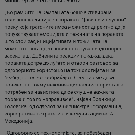
министер за внатрешни работи.
„Во рамките на кампањата беше активирана
телефонска линија со пораката “Јави се и слушни”,
преку која граѓаните имаа можност директно да ја
почувствуваат емоцијата и тежината на пораката
што стои зад иницијативата и тежината на
моментот кога еден повик останува неодговорен
засекогаш. Добиените реакции покажаа дека
пораката допре до луѓето и отвори разговор за
одговорното користење на технологијата и за
безбедноста во сообраќајот. Свесни сме дека
понекогаш токму неконвенционалниот пристап е
потребен за навистина да се слушне важната
порака и тоа го направивме”, изјави Бранкица
Толевска, од одделот за бизнис-трансформација,
корпоративна стратегија и комуникации во А1
Македонија.
„Одговорно со технологијата, за побезбеден