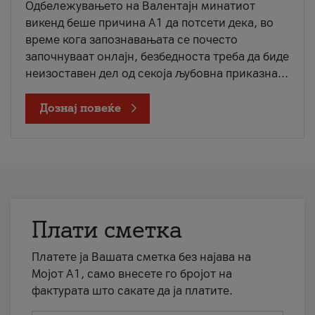
Одбележувањето на Валентајн минатиот
викенд беше причина А1 да потсети дека, во
време кога запознавањата се почесто
започнуваат онлајн, безбедноста треба да биде
неизоставен дел од секоја љубовна приказна...
Дознај повеќе
Плати сметка
Платете ја Вашата сметка без најава на
Мојот А1, само внесете го бројот на
фактурата што сакате да ја платите.