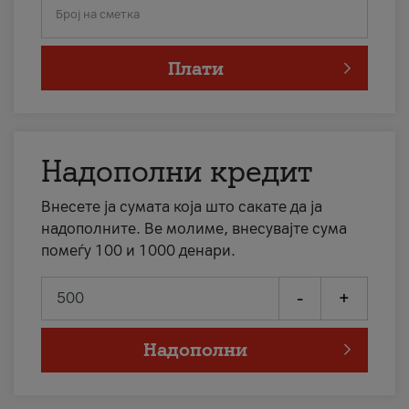
Број на сметка
Плати
Надополни кредит
Внесете ја сумата која што сакате да ја
надополните. Ве молиме, внесувајте сума
помеѓу 100 и 1000 денари.
-
+
Надополни