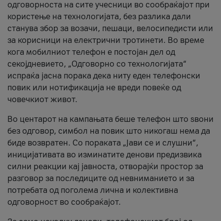
одговорноста на сите учесници во сообраќајот при
користење на технологијата, без разлика дали
станува збор за возачи, пешаци, велосипедисти или
за корисници на електрични тротинети. Во време
кога мобилниот телефон е постојан дел од
секојдневието, „Одговорно со технологијата“
испраќа јасна порака дека ниту еден телефонски
повик или нотификација не вреди повеќе од
човечкиот живот.
Во центарот на кампањата беше телефон што ѕвони
без одговор, симбол на повик што никогаш нема да
биде возвратен. Со пораката „Јави се и слушни“,
иницијативата во изминатите денови предизвика
силни реакции кај јавноста, отворајќи простор за
разговор за последиците од невниманието и за
потребата од поголема лична и колективна
одговорност во сообраќајот.