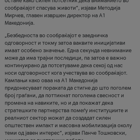
остане како силен потсетник дека вниманието во
сообраќајот спасува животи“, изјави Методија
Мирчев, главен извршен директор на А1
Македонија.
„Безбедноста во сообраќајот е заедничка
одговорност и токму затоа ваквите иницијативи
имаат особено значење. Една секунда невнимание
може да има трајни последици, па затоа е важно
континуирано да потсетуваме дека секој од нас
носи одговорност кога учествува во сообраќајот.
Кампањи како оваа на A1 Македонија
придонесуваат пораката да стигне до што поголем
број граѓани, да поттикнат поголема свесност и
промена на навиките, но и да покажат дека
стратешките партнерства помеѓу институциите и
реалниот сектор можат да создадат силен
општествен импакт и масовна мобилизација околу
теми од јавен интерес“, изјави Панче Тошковски,