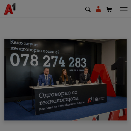
МК
EN
SQ
Приватни
Деловни
Поддршка
Надополни кредит
Плати сметка