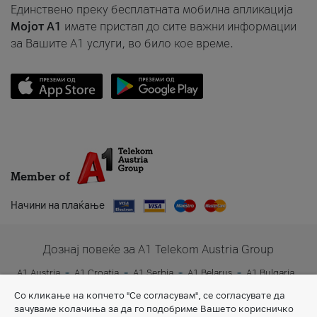
Единствено преку бесплатната мобилна апликација
Мојот A1
имате пристап до сите важни информации
за Вашите A1 услуги, во било кое време.
Member of
Начини на плаќање
Дознај повеќе за A1 Telekom Austria Group
A1 Austria
A1 Croatia
A1 Serbia
A1 Belarus
A1 Bulgaria
A1 Slovenia
A1 Digital
Со кликање на копчето "Се согласувам", се согласувате да
зачуваме колачиња за да го подобриме Вашето корисничко