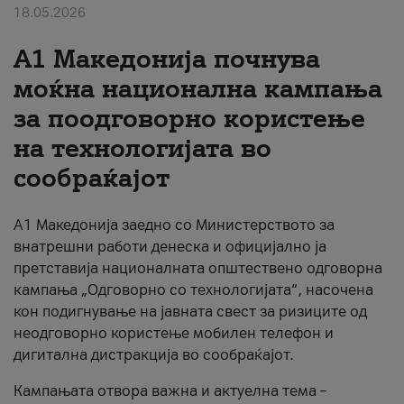
18.05.2026
За нас
A1 Македонија почнува
#ПодобарОнлајн
моќна национална кампања
за поодговорно користење
на технологијата во
сообраќајот
A1 Македонија заедно со Министерството за
внатрешни работи денеска и официјално ја
претставија националната општествено одговорна
кампања „Одговорно со технологијата“, насочена
кон подигнување на јавната свест за ризиците од
неодговорно користење мобилен телефон и
дигитална дистракција во сообраќајот.
Кампањата отвора важна и актуелна тема –