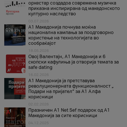
оркестар создадоа современа музичка
приказна инспирирана од македонското
културно наследство
03.07.2026
A1 Македонија почнува моќна
национална кампања за поодговорно
користење на технологијата во
сообраќајот
18.05.2026
Овој Валентајн, A1 Македонија и 6
скопски кафулиња ја отворија темата за
safe dating
16.02.2026
А1 Македонија ја претставува
револуционерната функционалност „
Подари на пријател“ за А1 Алфа
корисници
02.02.2026
Празничен A1 Net Sеf подарок од А1
Македонија за сите корисници
04.12.2025