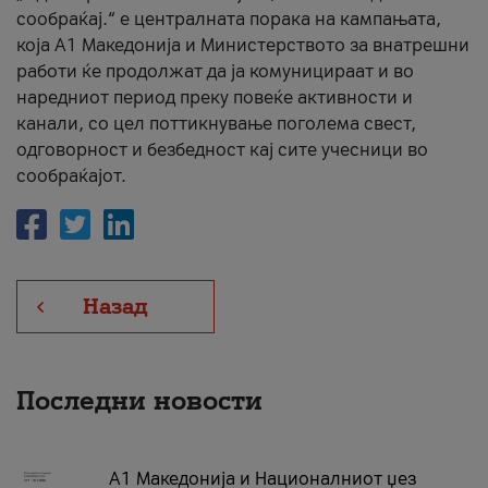
сообраќај.“ е централната порака на кампањата,
која A1 Македонија и Министерството за внатрешни
работи ќе продолжат да ја комуницираат и во
наредниот период преку повеќе активности и
канали, со цел поттикнување поголема свест,
одговорност и безбедност кај сите учесници во
сообраќајот.
Назад
Последни новости
А1 Македонија и Националниот џез