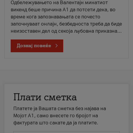
Одбележувањето на Валентајн минатиот
викенд беше причина А1 да потсети дека, во
време кога запознавањата се почесто
започнуваат онлајн, безбедноста треба да биде
неизоставен дел од секоја љубовна приказна...
Дознај повеќе
Плати сметка
Платете ја Вашата сметка без најава на
Мојот А1, само внесете го бројот на
фактурата што сакате да ја платите.