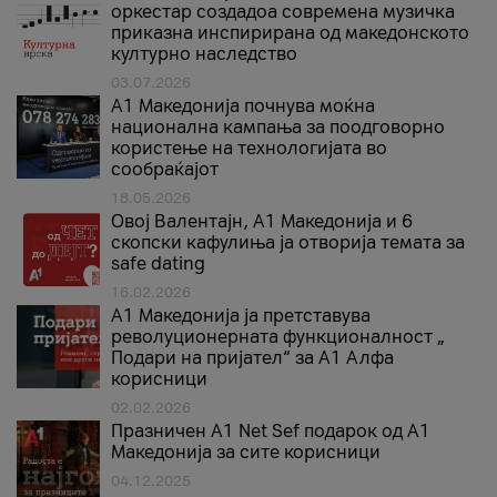
оркестар создадоа современа музичка
приказна инспирирана од македонското
културно наследство
03.07.2026
A1 Македонија почнува моќна
национална кампања за поодговорно
користење на технологијата во
сообраќајот
18.05.2026
Овој Валентајн, A1 Македонија и 6
скопски кафулиња ја отворија темата за
safe dating
16.02.2026
А1 Македонија ја претставува
револуционерната функционалност „
Подари на пријател“ за А1 Алфа
корисници
02.02.2026
Празничен A1 Net Sеf подарок од А1
Македонија за сите корисници
04.12.2025