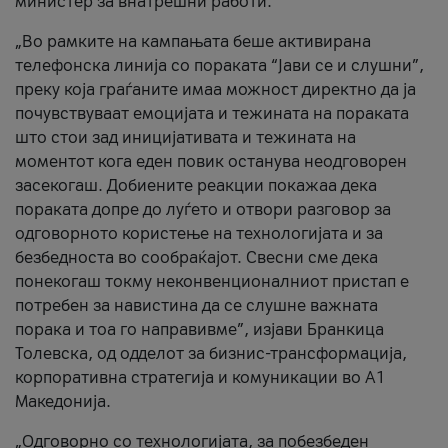
министер за внатрешни работи.
„Во рамките на кампањата беше активирана
телефонска линија со пораката “Јави се и слушни”,
преку која граѓаните имаа можност директно да ја
почувствуваат емоцијата и тежината на пораката
што стои зад иницијативата и тежината на
моментот кога еден повик останува неодговорен
засекогаш. Добиените реакции покажаа дека
пораката допре до луѓето и отвори разговор за
одговорното користење на технологијата и за
безбедноста во сообраќајот. Свесни сме дека
понекогаш токму неконвенционалниот пристап е
потребен за навистина да се слушне важната
порака и тоа го направивме”, изјави Бранкица
Толевска, од одделот за бизнис-трансформација,
корпоративна стратегија и комуникации во А1
Македонија.
„Одговорно со технологијата, за побезбеден