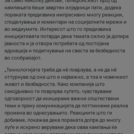
За само неколку денови, телефонскиот број од
кампањата беше завртен илјадници пати, додека
пораката предизвика импресивно многу реакции,
споделувања и коментари на социјалните мрежи и
во медиумите. Интересот што го предизвика
иницијативата потврди дека темата силно ја допира
јавноста и ја отвора потребата од постојана
едукација и подигнување на свеста за безбедноста
во сообраќајот.
„Технологијата треба да нè поврзува, а не да нè
оттурнува од она што е најважно, а тоа е човечкиот
живот и безбедноста. Како компанија што
секојдневно ги поврзува луѓето, чувствуваме
одговорност да иницираме важни општествени
теми и преку комуникацијата да поттикнеме реална
промена во однесувањето. Реакциите што ги
добивме, покажаа дека пораката допре до многу
луѓе и искрено веруваме дека оваа кампања ќе