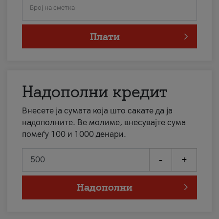
Број на сметка
Плати
Надополни кредит
Внесете ја сумата која што сакате да ја
надополните. Ве молиме, внесувајте сума
помеѓу 100 и 1000 денари.
-
+
Надополни