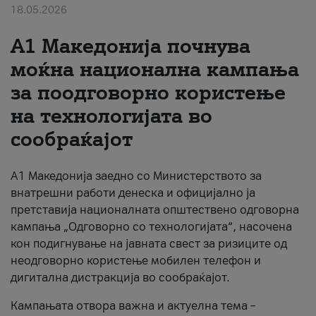
18.05.2026
За нас
A1 Македонија почнува
#ПодобарОнлајн
моќна национална кампања
за поодговорно користење
на технологијата во
сообраќајот
A1 Македонија заедно со Министерството за
внатрешни работи денеска и официјално ја
претставија националната општествено одговорна
кампања „Одговорно со технологијата“, насочена
кон подигнување на јавната свест за ризиците од
неодговорно користење мобилен телефон и
дигитална дистракција во сообраќајот.
Кампањата отвора важна и актуелна тема –