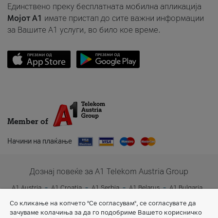
Единствено преку бесплатната мобилна апликација
Мојот A1
имате пристап до сите важни информации
за Вашите A1 услуги, во било кое време.
Member of
Начини на плаќање
Дознај повеќе за A1 Telekom Austria Group
A1 Austria
A1 Croatia
A1 Serbia
A1 Belarus
A1 Bulgaria
A1 Slovenia
A1 Digital
Со кликање на копчето "Се согласувам", се согласувате да
зачуваме колачиња за да го подобриме Вашето корисничко