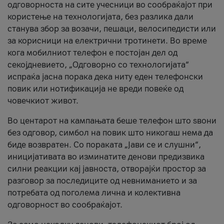
одговорноста на сите учесници во сообраќајот при
користење на технологијата, без разлика дали
станува збор за возачи, пешаци, велосипедисти или
за корисници на електрични тротинети. Во време
кога мобилниот телефон е постојан дел од
секојдневието, „Одговорно со технологијата“
испраќа јасна порака дека ниту еден телефонски
повик или нотификација не вреди повеќе од
човечкиот живот.
Во центарот на кампањата беше телефон што ѕвони
без одговор, симбол на повик што никогаш нема да
биде возвратен. Со пораката „Јави се и слушни“,
иницијативата во изминатите денови предизвика
силни реакции кај јавноста, отворајќи простор за
разговор за последиците од невниманието и за
потребата од поголема лична и колективна
одговорност во сообраќајот.