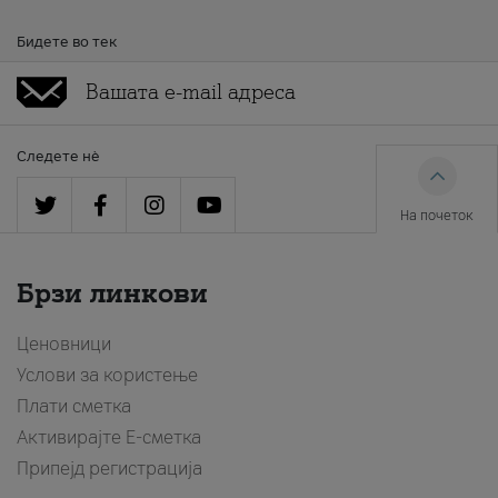
Бидете во тек
Следете нè
На почеток
Брзи линкови
Ценовници
Услови за користење
Плати сметка
Активирајте Е-сметка
Припејд регистрација