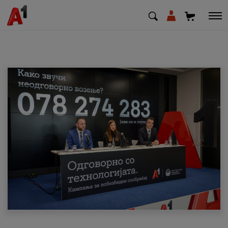
МК
EN
SQ
Приватни
Деловни
Поддршка
Надополни кредит
Плати сметка