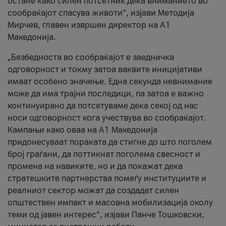
остане како силен потсетник дека вниманието во
сообраќајот спасува животи“, изјави Методија
Мирчев, главен извршен директор на А1
Македонија.
„Безбедноста во сообраќајот е заедничка
одговорност и токму затоа ваквите иницијативи
имаат особено значење. Една секунда невнимание
може да има трајни последици, па затоа е важно
континуирано да потсетуваме дека секој од нас
носи одговорност кога учествува во сообраќајот.
Кампањи како оваа на A1 Македонија
придонесуваат пораката да стигне до што поголем
број граѓани, да поттикнат поголема свесност и
промена на навиките, но и да покажат дека
стратешките партнерства помеѓу институциите и
реалниот сектор можат да создадат силен
општествен импакт и масовна мобилизација околу
теми од јавен интерес“, изјави Панче Тошковски,