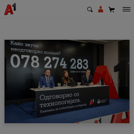
МК
EN
SQ
Приватни
Деловни
Поддршка
Надополни кредит
Плати сметка