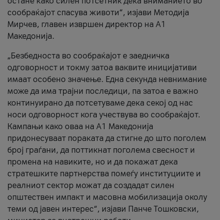
остане како силен потсетник дека вниманието во
сообраќајот спасува животи“, изјави Методија
Мирчев, главен извршен директор на А1
Македонија.
„Безбедноста во сообраќајот е заедничка
одговорност и токму затоа ваквите иницијативи
имаат особено значење. Една секунда невнимание
може да има трајни последици, па затоа е важно
континуирано да потсетуваме дека секој од нас
носи одговорност кога учествува во сообраќајот.
Кампањи како оваа на A1 Македонија
придонесуваат пораката да стигне до што поголем
број граѓани, да поттикнат поголема свесност и
промена на навиките, но и да покажат дека
стратешките партнерства помеѓу институциите и
реалниот сектор можат да создадат силен
општествен импакт и масовна мобилизација околу
теми од јавен интерес“, изјави Панче Тошковски,