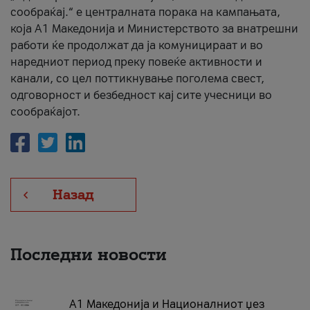
сообраќај.“ е централната порака на кампањата,
која A1 Македонија и Министерството за внатрешни
работи ќе продолжат да ја комуницираат и во
наредниот период преку повеќе активности и
канали, со цел поттикнување поголема свест,
одговорност и безбедност кај сите учесници во
сообраќајот.
Назад
Последни новости
А1 Македонија и Националниот џез