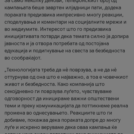
За само неколку денови, телефонскиот број од
кампањата беше завртен илјадници пати, додека
пораката предизвика импресивно многу реакции,
споделувања и коментари на социјалните мрежи и
во медиумите. Интересот што го предизвика
иницијативата потврди дека темата силно ја допира
јавноста и ја отвора потребата од постојана
едукација и подигнување на свеста за безбедноста
во сообраќајот.
„Технологијата треба да нè поврзува, а не да нè
оттурнува од она што е најважно, а тоа е човечкиот
живот и безбедноста. Како компанија што
секојдневно ги поврзува луѓето, чувствуваме
одговорност да иницираме важни општествени
теми и преку комуникацијата да поттикнеме реална
промена во однесувањето. Реакциите што ги
добивме, покажаа дека пораката допре до многу
луѓе и искрено веруваме дека оваа кампања ќе