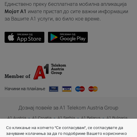
Единствено преку бесплатната мобилна апликација
Мојот A1
имате пристап до сите важни информации
за Вашите A1 услуги, во било кое време.
Member of
Начини на плаќање
Дознај повеќе за A1 Telekom Austria Group
A1 Austria
A1 Croatia
A1 Serbia
A1 Belarus
A1 Bulgaria
A1 Slovenia
A1 Digital
Со кликање на копчето "Се согласувам", се согласувате да
зачуваме колачиња за да го подобриме Вашето корисничко