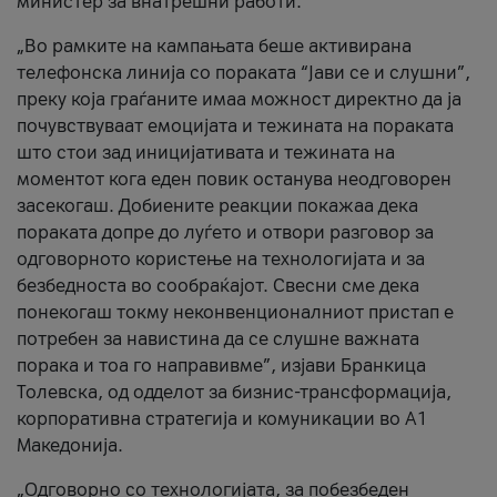
министер за внатрешни работи.
„Во рамките на кампањата беше активирана
телефонска линија со пораката “Јави се и слушни”,
преку која граѓаните имаа можност директно да ја
почувствуваат емоцијата и тежината на пораката
што стои зад иницијативата и тежината на
моментот кога еден повик останува неодговорен
засекогаш. Добиените реакции покажаа дека
пораката допре до луѓето и отвори разговор за
одговорното користење на технологијата и за
безбедноста во сообраќајот. Свесни сме дека
понекогаш токму неконвенционалниот пристап е
потребен за навистина да се слушне важната
порака и тоа го направивме”, изјави Бранкица
Толевска, од одделот за бизнис-трансформација,
корпоративна стратегија и комуникации во А1
Македонија.
„Одговорно со технологијата, за побезбеден