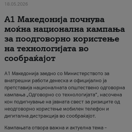
18.05.2026
За нас
A1 Македонија почнува
#ПодобарОнлајн
моќна национална кампања
за поодговорно користење
на технологијата во
сообраќајот
A1 Македонија заедно со Министерството за
внатрешни работи денеска и официјално ја
претставија националната општествено одговорна
кампања „Одговорно со технологијата“, насочена
кон подигнување на јавната свест за ризиците од
неодговорно користење мобилен телефон и
дигитална дистракција во сообраќајот.
Кампањата отвора важна и актуелна тема –