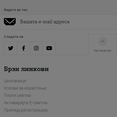
Бидете во тек
Следете нè
На почеток
Брзи линкови
Ценовници
Услови за користење
Плати сметка
Активирајте Е-сметка
Припејд регистрација