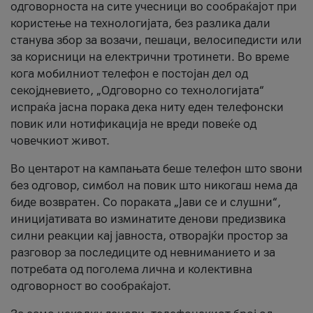
одговорноста на сите учесници во сообраќајот при
користење на технологијата, без разлика дали
станува збор за возачи, пешаци, велосипедисти или
за корисници на електрични тротинети. Во време
кога мобилниот телефон е постојан дел од
секојдневието, „Одговорно со технологијата“
испраќа јасна порака дека ниту еден телефонски
повик или нотификација не вреди повеќе од
човечкиот живот.
Во центарот на кампањата беше телефон што ѕвони
без одговор, симбол на повик што никогаш нема да
биде возвратен. Со пораката „Јави се и слушни“,
иницијативата во изминатите денови предизвика
силни реакции кај јавноста, отворајќи простор за
разговор за последиците од невниманието и за
потребата од поголема лична и колективна
одговорност во сообраќајот.