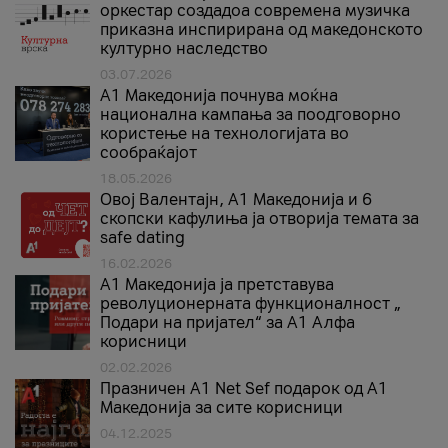
оркестар создадоа современа музичка
приказна инспирирана од македонското
културно наследство
03.07.2026
A1 Македонија почнува моќна
национална кампања за поодговорно
користење на технологијата во
сообраќајот
18.05.2026
Овој Валентајн, A1 Македонија и 6
скопски кафулиња ја отворија темата за
safe dating
16.02.2026
А1 Македонија ја претставува
револуционерната функционалност „
Подари на пријател“ за А1 Алфа
корисници
02.02.2026
Празничен A1 Net Sеf подарок од А1
Македонија за сите корисници
04.12.2025