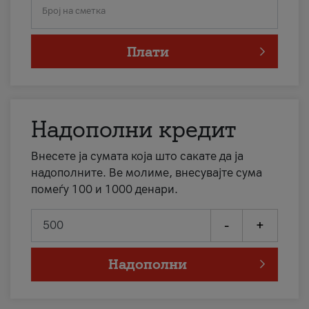
Број на сметка
Плати
Надополни кредит
Внесете ја сумата која што сакате да ја
надополните. Ве молиме, внесувајте сума
помеѓу 100 и 1000 денари.
-
+
Надополни