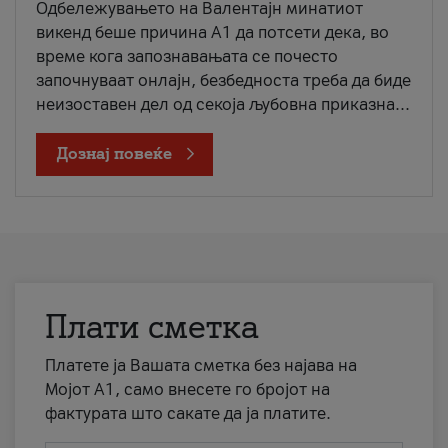
Одбележувањето на Валентајн минатиот
викенд беше причина А1 да потсети дека, во
време кога запознавањата се почесто
започнуваат онлајн, безбедноста треба да биде
неизоставен дел од секоја љубовна приказна...
Дознај повеќе
Плати сметка
Платете ја Вашата сметка без најава на
Мојот А1, само внесете го бројот на
фактурата што сакате да ја платите.