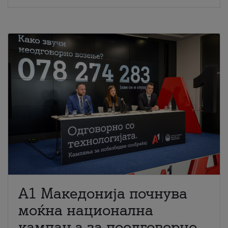
A1 Македонија почнува
моќна национална
кампања за поодговорно