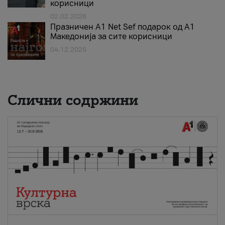
корисници
02.02.2026
Празничен A1 Net Sеf подарок од А1
Македонија за сите корисници
04.12.2025
Слични содржини