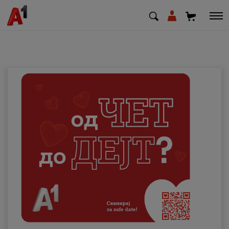
МК
EN
SQ
Приватни
Деловни
Поддршка
Надополни кредит
Плати сметка