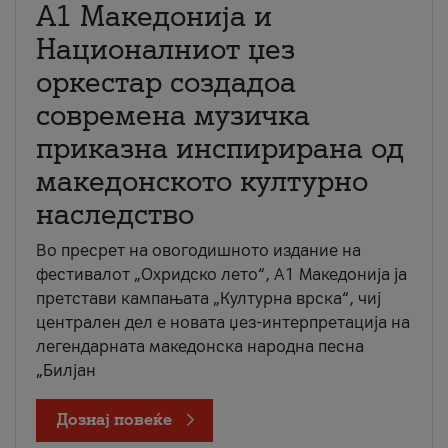
А1 Македонија и
Националниот џез
оркестар создадоа
современа музичка
приказна инспирирана од
македонското културно
наследство
Во пресрет на овогодишното издание на
фестивалот „Охридско лето“, А1 Македонија ја
претстави кампањата „Културна врска“, чиј
централен дел е новата џез-интерпретација на
легендарната македонска народна песна
„Билјан
Дознај повеќе