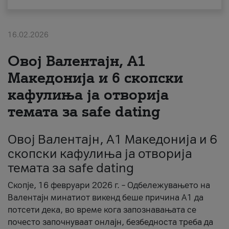
За нас
16.02.2026
#ПодобарОнлајн
Овој Валентајн, A1
Македонија и 6 скопски
кафулиња ја отворија
темата за safe dating
Овој Валентајн, A1 Македонија и 6
скопски кафулиња ја отворија
темата за safe dating
Скопје, 16 февруари 2026 г. – Одбележувањето на
Валентајн минатиот викенд беше причина А1 да
потсети дека, во време кога запознавањата се
почесто започнуваат онлајн, безбедноста треба да