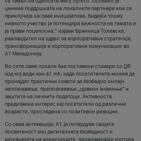
се темел на односите меѓу луѓето. Особено ја
цениме поддршката на локалните партнери кои се
приклучија на оваа иницијатива, бидејќи токму
нивното учество ја потенцира важноста на темата и
ја прави поцелосна,“ изјави Бранкица Толевска,
раководител на оддел за корпоративна стратегија,
трансформација и корпоративни комуникации во
А1 Македонија.
Во сите овие локали беа поставени стикери со QR
код кој води кон a1.mk, каде посетителите можеа да
пронајдат практични совети за безбедно онлајн
запознавање, препознавање „црвени знамиња“ и
заштита на личните податоци. Активноста
предизвика интерес кај посетители од различни
возрасти, проследена со позитивни реакции.
Со оваа активација, А1 ја потврдува својата
посветеност кон дигиталната безбедност и
едукацијата на корисниците, промовирајќи култура