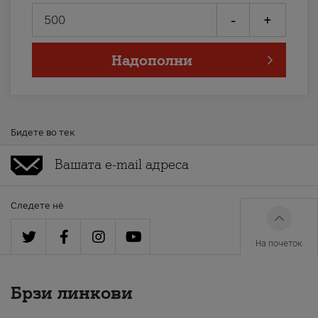
-
+
Надополни
Бидете во тек
Следете нè
На почеток
Брзи линкови