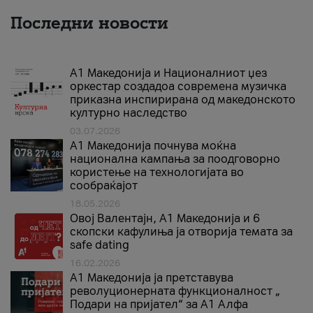
Последни новости
А1 Македонија и Националниот џез
оркестар создадоа современа музичка
приказна инспирирана од македонското
културно наследство
03.07.2026
A1 Македонија почнува моќна
национална кампања за поодговорно
користење на технологијата во
сообраќајот
18.05.2026
Овој Валентајн, A1 Македонија и 6
скопски кафулиња ја отворија темата за
safe dating
16.02.2026
А1 Македонија ја претставува
револуционерната функционалност „
Подари на пријател“ за А1 Алфа