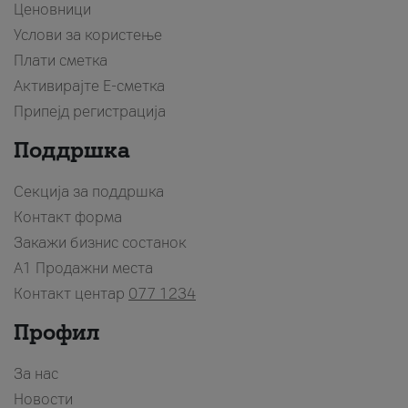
Ценовници
Услови за користење
Плати сметка
Активирајте Е-сметка
Припејд регистрација
Поддршка
Секција за поддршка
Контакт форма
Закажи бизнис состанок
A1 Продажни места
Контакт центар
077 1234
Профил
За нас
Новости