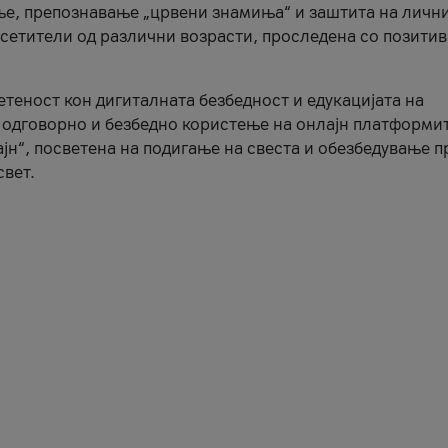
ње, препознавање „црвени знамиња“ и заштита на личн
осетители од различни возрасти, проследена со позити
ветеност кон дигиталната безбедност и едукацијата на
 одговорно и безбедно користење на онлајн платформит
јн“, посветена на подигање на свеста и обезбедување 
свет.