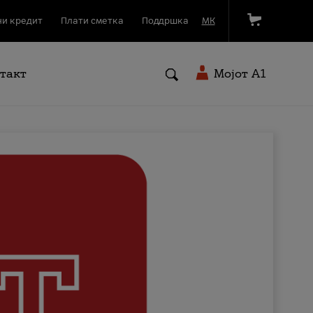
и кредит
Плати сметка
Поддршка
МК
такт
Мојот A1