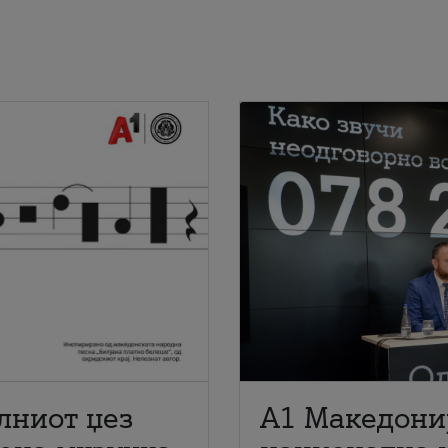
лниот џез
A1 Македони