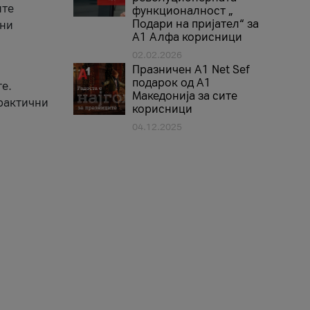
ите
функционалност „
Подари на пријател“ за
вни
А1 Алфа корисници
02.02.2026
Празничен A1 Net Sеf
подарок од А1
е.
Македонија за сите
практични
корисници
04.12.2025