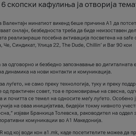
 6 скопски кафулиња ја отворија тема
а Валентајн минатиот викенд беше причина А1 да потсет
ваат онлајн, безбедноста треба да биде неизоставен дел
ата реализираше посебна активација посветена на safe d
е, Синдикат, Улица 22, The Dude, Chillin’ и Bar 90 кои
а за одговорно и безбедно запознавање во дигиталната 
на динамика на нови контакти и комуникација.
а луѓето, не само преку технологија, туку и преку подд
ќе од практичен совет, тоа е промовирање на свесна, од
а и почитта се темел на односите меѓу луѓето. Особено 
чија на оваа иницијатива, бидејќи токму нивното учест
сна,“ изјави Бранкица Толевска, раководител на оддел 
поративни комуникации во А1 Македонија.
R код кој води кон a1.mk, каде посетителите можеа да п