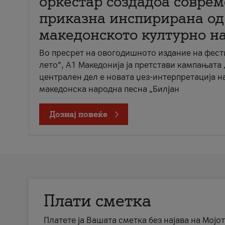
оркестар создадоа совре
приказна инспирирана од
македонското културно н
Во пресрет на овогодишното издание на фест
лето“, А1 Македонија ја претстави кампањата 
централен дел е новата џез-интерпретација н
македонска народна песна „Билјан
Дознај повеќе
Плати сметка
Платете ја Вашата сметка без најава на Мојот