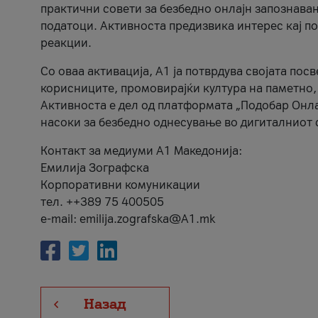
практични совети за безбедно онлајн запознава
податоци. Активноста предизвика интерес кај п
реакции.
Со оваа активација, А1 ја потврдува својата пос
корисниците, промовирајќи култура на паметно,
Активноста е дел од платформата „Подобар Онла
насоки за безбедно однесување во дигиталниот 
Контакт за медиуми А1 Македонија:
Емилија Зографска
Корпоративни комуникации
тел. ++389 75 400505
e-mail: emilija.zografska@A1.mk
Назад