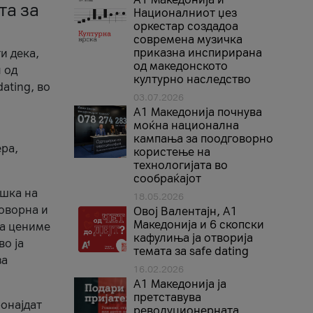
та за
Националниот џез
оркестар создадоа
современа музичка
приказна инспирирана
и дека,
од македонското
 од
културно наследство
ating, во
03.07.2026
A1 Македонија почнува
моќна национална
кампања за поодговорно
ера,
користење на
технологијата во
сообраќајот
ршка на
18.05.2026
говорна и
Овој Валентајн, A1
Македонија и 6 скопски
ја цениме
кафулиња ја отворија
во ја
темата за safe dating
за
16.02.2026
А1 Македонија ја
претставува
ронајдат
револуционерната