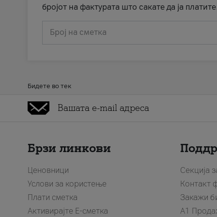
бројот на фактурата што сакате да ја платите
Број на сметка
Бидете во тек
Брзи линкови
Подд
Ценовници
Секција 
Услови за користење
Контакт 
Плати сметка
Закажи б
Активирајте Е-сметка
A1 Прода