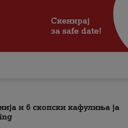
нија и 6 скопски кафулиња ја
ing