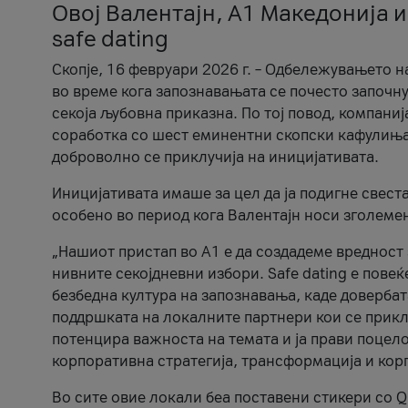
Овој Валентајн, A1 Македонија и
safe dating
Скопје, 16 февруари 2026 г. – Одбележувањето н
во време кога запознавањата се почесто започну
секоја љубовна приказна. По тој повод, компаниј
соработка со шест еминентни скопски кафулиња, Ч
доброволно се приклучија на иницијативата.
Иницијативата имаше за цел да ја подигне свест
особено во период кога Валентајн носи зголеме
„Нашиот пристап во А1 е да создадеме вредност з
нивните секојдневни избори. Safe dating е пове
безбедна култура на запознавања, каде довербат
поддршката на локалните партнери кои се приклу
потенцира важноста на темата и ја прави поцело
корпоративна стратегија, трансформација и кор
Во сите овие локали беа поставени стикери со Q