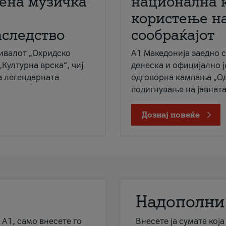
мена музичка
национална 
користење на
аследство
сообраќајот
ивалот „Охридско
A1 Македонија заедно 
„Културна врска“, чиј
денеска и официјално 
а легендарната
одговорна кампања „Од
подигнување на јавната 
Дознај повеќе
Надополни
 А1, само внесете го
Внесете ја сумата кој