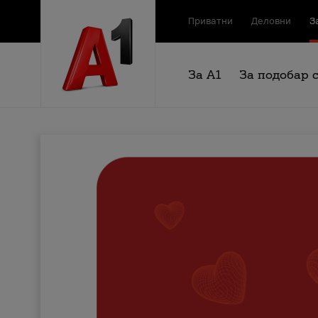
Приватни
Деловни
З
За А1
За подобар 