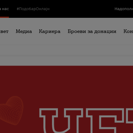
а нас
#ПодобарОнлајн
Надополн
свет
Медиа
Кариера
Броеви за донации
Кон