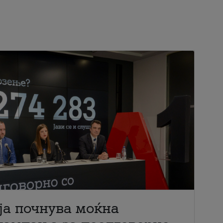
ја почнува моќна