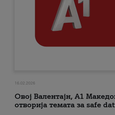
16.02.2026
Овој Валентајн, A1 Македо
отворија темата за safe dat