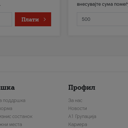
.
внесувајте сума помеѓ
Плати
ршка
Профил
за поддршка
За нас
форма
Новости
изнис состанок
А1 Групација
жни места
Кариера