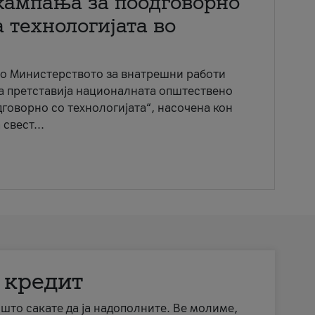
кампања за поодговорно
 технологијата во
со Министерството за внатрешни работи
ја претставија националната општествено
говорно со технологијата“, насочена кон
свест...
 кредит
а што сакате да ја надополните. Ве молиме,