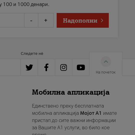
у 100 и 1000 денари.
-
+
Надополни
Следете нè
На почеток
Мобилна апликација
Единствено преку бесплатната
мобилна апликација
Мојот A1
имате
пристап до сите важни информации
за Вашите A1 услуги, во било кое
време.