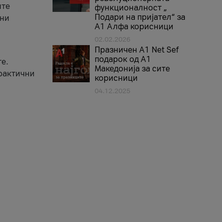
ите
функционалност „
Подари на пријател“ за
вни
А1 Алфа корисници
02.02.2026
Празничен A1 Net Sеf
подарок од А1
е.
Македонија за сите
практични
корисници
04.12.2025