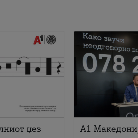
лниот џез
A1 Македони