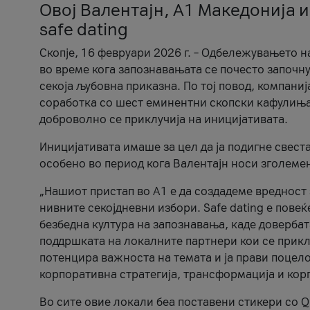
Овој Валентајн, A1 Македонија и
safe dating
Скопје, 16 февруари 2026 г. – Одбележувањето н
во време кога запознавањата се почесто започну
секоја љубовна приказна. По тој повод, компаниј
соработка со шест еминентни скопски кафулиња, Ч
доброволно се приклучија на иницијативата.
Иницијативата имаше за цел да ја подигне свест
особено во период кога Валентајн носи зголеме
„Нашиот пристап во А1 е да создадеме вредност з
нивните секојдневни избори. Safe dating е пове
безбедна култура на запознавања, каде довербат
поддршката на локалните партнери кои се приклу
потенцира важноста на темата и ја прави поцело
корпоративна стратегија, трансформација и кор
Во сите овие локали беа поставени стикери со Q