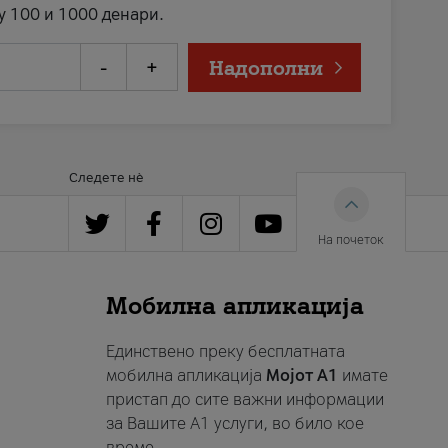
у 100 и 1000 денари.
-
+
Надополни
Следете нè
На почеток
Мобилна апликација
Единствено преку бесплатната
мобилна апликација
Мојот A1
имате
пристап до сите важни информации
за Вашите A1 услуги, во било кое
време.