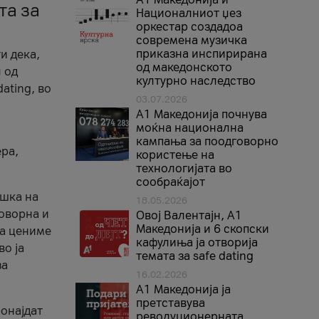
та за
Националниот џез
оркестар создадоа
современа музичка
приказна инспирирана
и дека,
од македонското
 од
културно наследство
ating, во
03.07.2026
A1 Македонија почнува
моќна национална
кампања за поодговорно
ера,
користење на
технологијата во
сообраќајот
ршка на
18.05.2026
говорна и
Овој Валентајн, A1
Македонија и 6 скопски
ја цениме
кафулиња ја отворија
во ја
темата за safe dating
за
16.02.2026
А1 Македонија ја
претставува
ронајдат
револуционерната