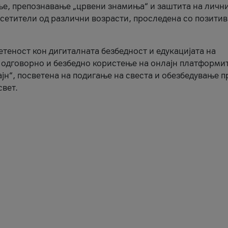
ње, препознавање „црвени знамиња“ и заштита на личн
осетители од различни возрасти, проследена со позити
ветеност кон дигиталната безбедност и едукацијата на
 одговорно и безбедно користење на онлајн платформит
јн“, посветена на подигање на свеста и обезбедување 
свет.