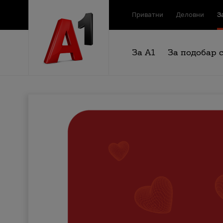
Приватни
Деловни
З
За А1
За подобар 