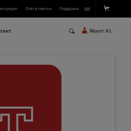
и кредит
Плати сметка
Поддршка
МК
такт
Мојот A1