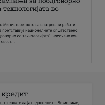
кампања за поодговорно
 технологијата во
со Министерството за внатрешни работи
ја претставија националната општествено
говорно со технологијата“, насочена кон
свест...
 кредит
а што сакате да ја надополните. Ве молиме,