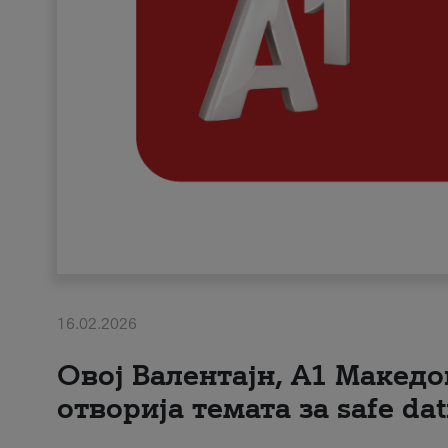
16.02.2026
Овој Валентајн, A1 Македо
отворија темата за safe dat