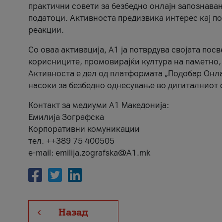
практични совети за безбедно онлајн запознава
податоци. Активноста предизвика интерес кај п
реакции.
Со оваа активација, А1 ја потврдува својата пос
корисниците, промовирајќи култура на паметно,
Активноста е дел од платформата „Подобар Онла
насоки за безбедно однесување во дигиталниот 
Контакт за медиуми А1 Македонија:
Емилија Зографска
Корпоративни комуникации
тел. ++389 75 400505
e-mail: emilija.zografska@A1.mk
Назад