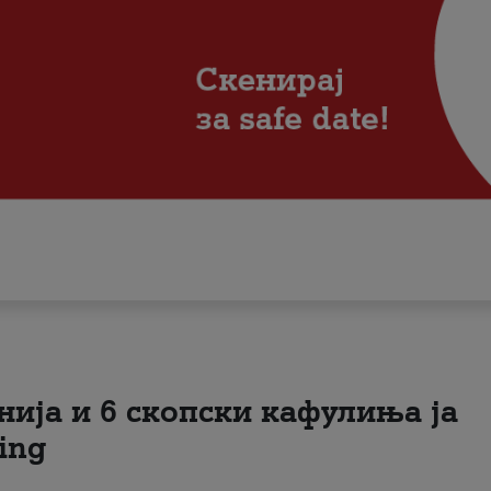
нија и 6 скопски кафулиња ја
ing