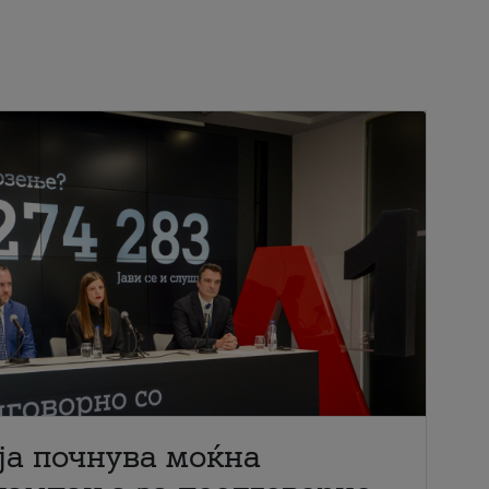
ја почнува моќна