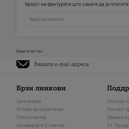
бројот на фактурата што сакате да ја платите
Број на сметка
Бидете во тек
Брзи линкови
Подд
Ценовници
Секција 
Услови за користење
Контакт 
Плати сметка
Закажи б
Активирајте Е-сметка
A1 Прода