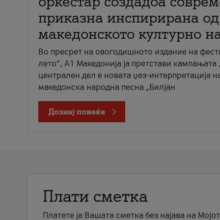
оркестар создадоа совре
приказна инспирирана од
македонското културно н
Во пресрет на овогодишното издание на фест
лето“, А1 Македонија ја претстави кампањата 
централен дел е новата џез-интерпретација н
македонска народна песна „Билјан
Дознај повеќе
Плати сметка
Платете ја Вашата сметка без најава на Мојот