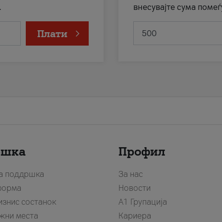
.
внесувајте сума помеѓ
Плати
ршка
Профил
за поддршка
За нас
форма
Новости
изнис состанок
А1 Групација
жни места
Кариера