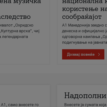
мена музичка
национална 
користење на
аследство
сообраќајот
ивалот „Охридско
A1 Македонија заедно 
„Културна врска“, чиј
денеска и официјално 
а легендарната
одговорна кампања „Од
подигнување на јавната 
Дознај повеќе
Надополни
 А1, само внесете го
Внесете ја сумата кој