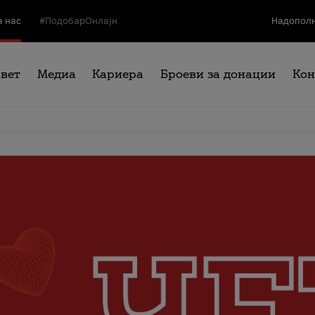
а нас
#ПодобарОнлајн
Надополн
свет
Медиа
Кариера
Броеви за донации
Кон