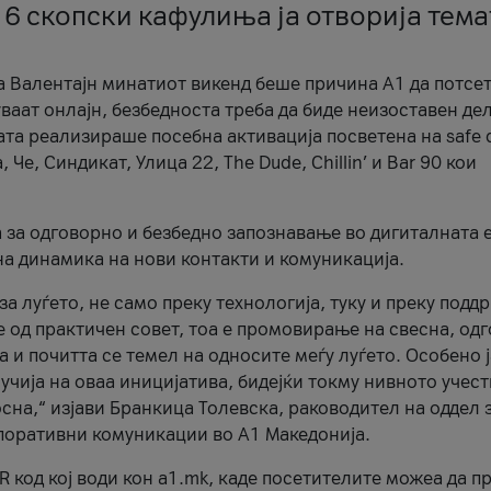
 6 скопски кафулиња ја отворија тема
а Валентајн минатиот викенд беше причина А1 да потсет
ваат онлајн, безбедноста треба да биде неизоставен дел
ата реализираше посебна активација посветена на safe d
е, Синдикат, Улица 22, The Dude, Chillin’ и Bar 90 кои
а за одговорно и безбедно запознавање во дигиталната 
на динамика на нови контакти и комуникација.
а луѓето, не само преку технологија, туку и преку подд
ќе од практичен совет, тоа е промовирање на свесна, од
а и почитта се темел на односите меѓу луѓето. Особено 
чија на оваа иницијатива, бидејќи токму нивното учест
сна,“ изјави Бранкица Толевска, раководител на оддел 
поративни комуникации во А1 Македонија.
R код кој води кон a1.mk, каде посетителите можеа да п