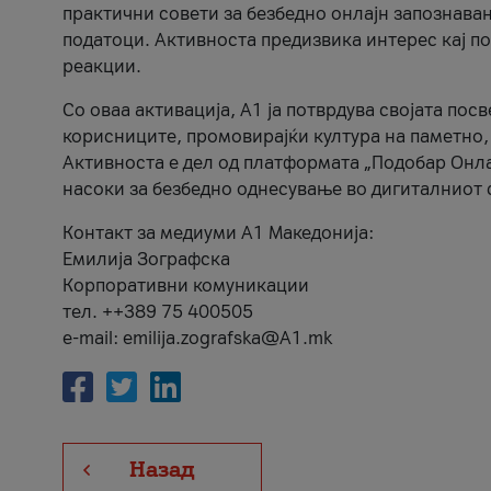
практични совети за безбедно онлајн запознава
податоци. Активноста предизвика интерес кај п
реакции.
Со оваа активација, А1 ја потврдува својата пос
корисниците, промовирајќи култура на паметно,
Активноста е дел од платформата „Подобар Онла
насоки за безбедно однесување во дигиталниот 
Контакт за медиуми А1 Македонија:
Емилија Зографска
Корпоративни комуникации
тел. ++389 75 400505
e-mail: emilija.zografska@A1.mk
Назад