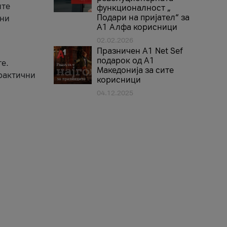
ите
функционалност „
Подари на пријател“ за
вни
А1 Алфа корисници
02.02.2026
Празничен A1 Net Sеf
подарок од А1
е.
Македонија за сите
практични
корисници
04.12.2025