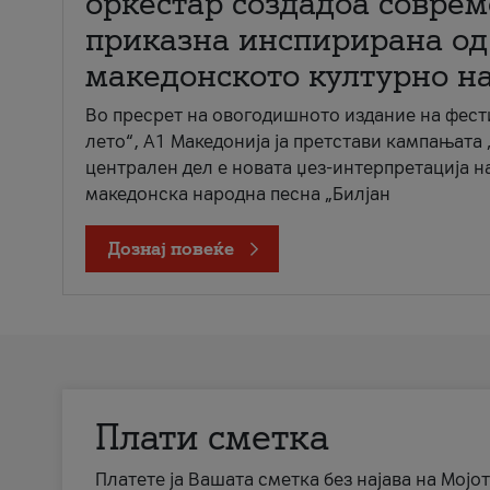
оркестар создадоа совре
приказна инспирирана од
македонското културно н
Во пресрет на овогодишното издание на фест
лето“, А1 Македонија ја претстави кампањата 
централен дел е новата џез-интерпретација н
македонска народна песна „Билјан
Дознај повеќе
Плати сметка
Платете ја Вашата сметка без најава на Мојот