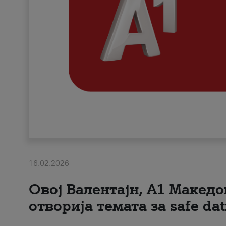
16.02.2026
Овој Валентајн, A1 Македо
отворија темата за safe dat