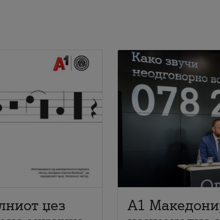
лниот џез
A1 Македони