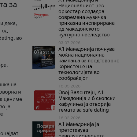
та за
Националниот џез
оркестар создадоа
современа музичка
приказна инспирирана
и дека,
од македонското
 од
културно наследство
ating, во
03.07.2026
A1 Македонија почнува
моќна национална
кампања за поодговорно
ера,
користење на
технологијата во
сообраќајот
ршка на
18.05.2026
говорна и
Овој Валентајн, A1
Македонија и 6 скопски
ја цениме
кафулиња ја отворија
во ја
темата за safe dating
за
16.02.2026
А1 Македонија ја
претставува
ронајдат
револуционерната