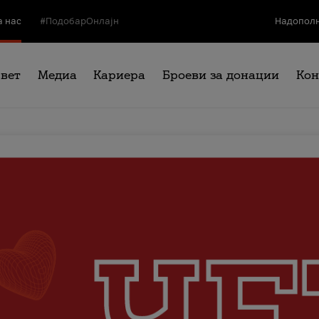
а нас
#ПодобарОнлајн
Надополн
свет
Медиа
Кариера
Броеви за донации
Кон