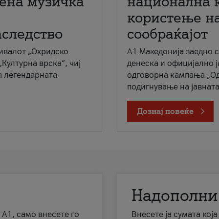
мена музичка
национална 
користење на
аследство
сообраќајот
ивалот „Охридско
A1 Македонија заедно 
„Културна врска“, чиј
денеска и официјално 
а легендарната
одговорна кампања „Од
подигнување на јавната 
Дознај повеќе
Надополни
 А1, само внесете го
Внесете ја сумата кој