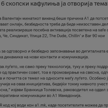
 6 скопски кафулиња ја отворија тема
а Валентајн минатиот викенд беше причина А1 да потсет
ваат онлајн, безбедноста треба да биде неизоставен дел
ата реализираше посебна активација посветена на safe d
е, Синдикат, Улица 22, The Dude, Chillin’ и Bar 90 кои
а за одговорно и безбедно запознавање во дигиталната 
на динамика на нови контакти и комуникација.
а луѓето, не само преку технологија, туку и преку подд
ќе од практичен совет, тоа е промовирање на свесна, од
а и почитта се темел на односите меѓу луѓето. Особено 
чија на оваа иницијатива, бидејќи токму нивното учест
сна,“ изјави Бранкица Толевска, раководител на оддел 
поративни комуникации во А1 Македонија.
R код кој води кон a1.mk, каде посетителите можеа да п