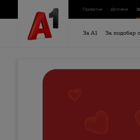
Приватни
Деловни
З
За А1
За подобар 