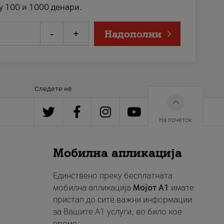
у 100 и 1000 денари.
-
+
Надополни
Следете нè
На почеток
Мобилна апликација
Единствено преку бесплатната
мобилна апликација
Мојот A1
имате
пристап до сите важни информации
за Вашите A1 услуги, во било кое
време.