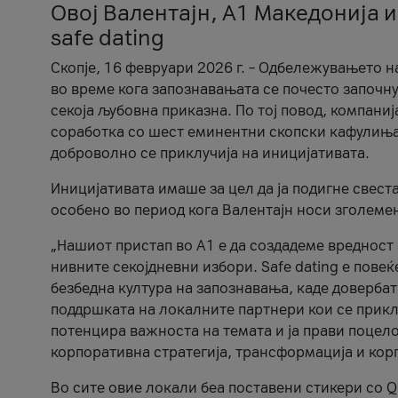
Овој Валентајн, A1 Македонија и
safe dating
Скопје, 16 февруари 2026 г. – Одбележувањето н
во време кога запознавањата се почесто започну
секоја љубовна приказна. По тој повод, компаниј
соработка со шест еминентни скопски кафулиња, Ч
доброволно се приклучија на иницијативата.
Иницијативата имаше за цел да ја подигне свест
особено во период кога Валентајн носи зголеме
„Нашиот пристап во А1 е да создадеме вредност з
нивните секојдневни избори. Safe dating е пове
безбедна култура на запознавања, каде довербат
поддршката на локалните партнери кои се приклу
потенцира важноста на темата и ја прави поцело
корпоративна стратегија, трансформација и кор
Во сите овие локали беа поставени стикери со Q