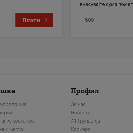
.
внесувајте сума помеѓ
Плати
ршка
Профил
за поддршка
За нас
форма
Новости
изнис состанок
А1 Групација
жни места
Кариера