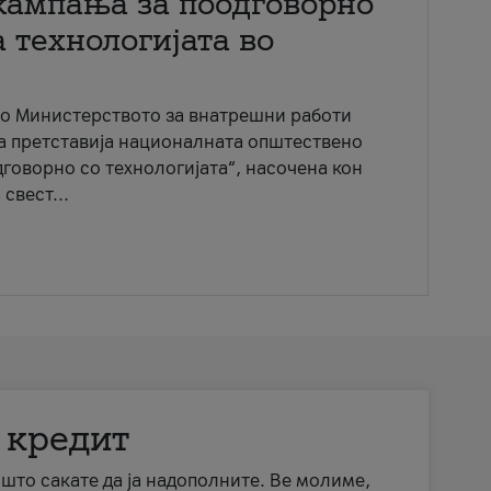
кампања за поодговорно
 технологијата во
со Министерството за внатрешни работи
ја претставија националната општествено
говорно со технологијата“, насочена кон
свест...
 кредит
а што сакате да ја надополните. Ве молиме,