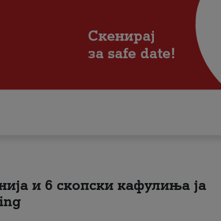
нија и 6 скопски кафулиња ја
ing