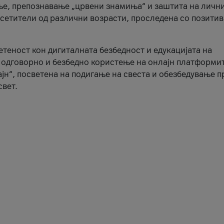
ње, препознавање „црвени знамиња“ и заштита на личн
осетители од различни возрасти, проследена со позити
ветеност кон дигиталната безбедност и едукацијата на
 одговорно и безбедно користење на онлајн платформит
јн“, посветена на подигање на свеста и обезбедување 
свет.