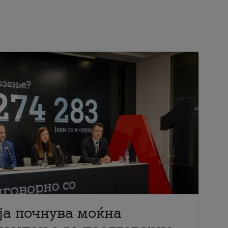
ја почнува моќна