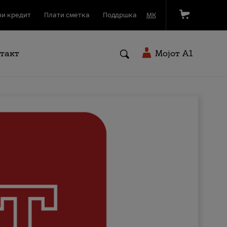
и кредит
Плати сметка
Поддршка
МК
такт
Мојот A1