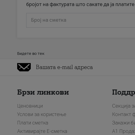
бројот на фактурата што сакате да ја платите
Број на сметка
Бидете во тек
Брзи линкови
Подд
Ценовници
Секција 
Услови за користење
Контакт 
Плати сметка
Закажи б
Активирајте Е-сметка
A1 Прода