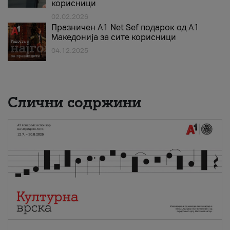
корисници
02.02.2026
Празничен A1 Net Sеf подарок од А1
Македонија за сите корисници
04.12.2025
Слични содржини