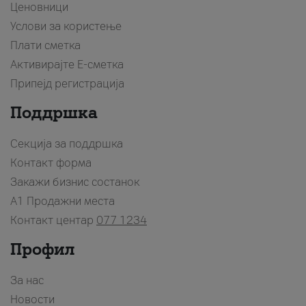
Ценовници
Услови за користење
Плати сметка
Активирајте Е-сметка
Припејд регистрација
Поддршка
Секција за поддршка
Контакт форма
Закажи бизнис состанок
A1 Продажни места
Контакт центар
077 1234
Профил
За нас
Новости