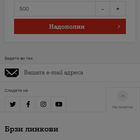
-
+
Надополни
Бидете во тек
Следете нè
На почеток
Брзи линкови