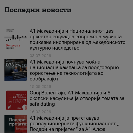
Последни новости
А1 Македонија и Националниот џез
оркестар создадоа современа музичка
приказна инспирирана од македонското
културно наследство
03.07.2026
A1 Македонија почнува моќна
национална кампања за поодговорно
користење на технологијата во
сообраќајот
18.05.2026
Овој Валентајн, A1 Македонија и 6
скопски кафулиња ја отворија темата за
safe dating
16.02.2026
А1 Македонија ја претставува
револуционерната функционалност „
Подари на пријател“ за А1 Алфа