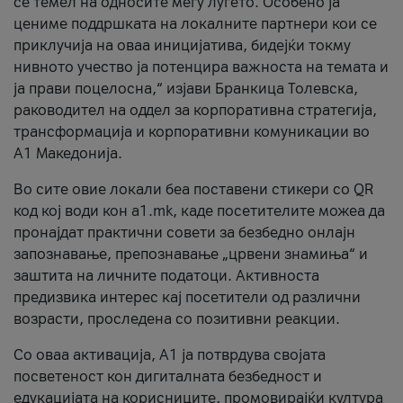
се темел на односите меѓу луѓето. Особено ја
цениме поддршката на локалните партнери кои се
приклучија на оваа иницијатива, бидејќи токму
нивното учество ја потенцира важноста на темата и
ја прави поцелосна,“ изјави Бранкица Толевска,
раководител на оддел за корпоративна стратегија,
трансформација и корпоративни комуникации во
А1 Македонија.
Во сите овие локали беа поставени стикери со QR
код кој води кон a1.mk, каде посетителите можеа да
пронајдат практични совети за безбедно онлајн
запознавање, препознавање „црвени знамиња“ и
заштита на личните податоци. Активноста
предизвика интерес кај посетители од различни
возрасти, проследена со позитивни реакции.
Со оваа активација, А1 ја потврдува својата
посветеност кон дигиталната безбедност и
едукацијата на корисниците, промовирајќи култура