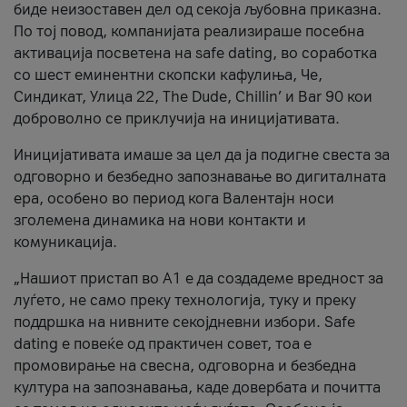
биде неизоставен дел од секоја љубовна приказна.
По тој повод, компанијата реализираше посебна
активација посветена на safe dating, во соработка
со шест еминентни скопски кафулиња, Че,
Синдикат, Улица 22, The Dude, Chillin’ и Bar 90 кои
доброволно се приклучија на иницијативата.
Иницијативата имаше за цел да ја подигне свеста за
одговорно и безбедно запознавање во дигиталната
ера, особено во период кога Валентајн носи
зголемена динамика на нови контакти и
комуникација.
„Нашиот пристап во А1 е да создадеме вредност за
луѓето, не само преку технологија, туку и преку
поддршка на нивните секојдневни избори. Safe
dating е повеќе од практичен совет, тоа е
промовирање на свесна, одговорна и безбедна
култура на запознавања, каде довербата и почитта