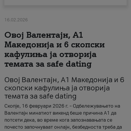
За нас
16.02.2026
#ПодобарОнлајн
Овој Валентајн, A1
Македонија и 6 скопски
кафулиња ја отворија
темата за safe dating
Овој Валентајн, A1 Македонија и 6
скопски кафулиња ја отворија
темата за safe dating
Скопје, 16 февруари 2026 г. – Одбележувањето на
Валентајн минатиот викенд беше причина А1 да
потсети дека, во време кога запознавањата се
почесто започнуваат онлајн, безбедноста треба да