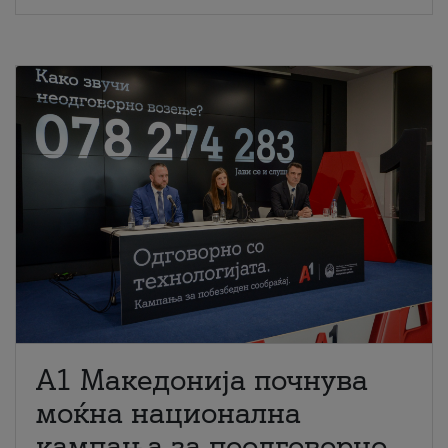
A1 Македонија почнува
моќна национална
кампања за поодговорно