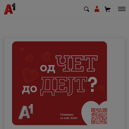
МК
EN
SQ
Приватни
Деловни
Поддршка
Надополни кредит
Плати сметка