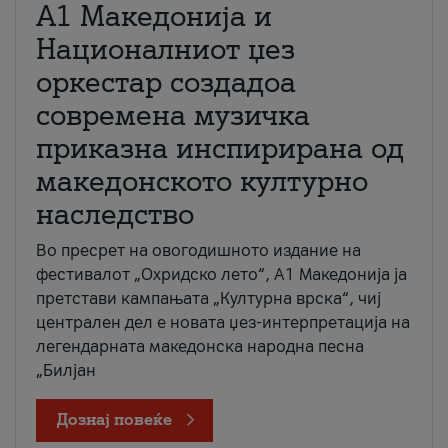
А1 Македонија и
Националниот џез
оркестар создадоа
современа музичка
приказна инспирирана од
македонското културно
наследство
Во пресрет на овогодишното издание на
фестивалот „Охридско лето“, А1 Македонија ја
претстави кампањата „Културна врска“, чиј
централен дел е новата џез-интерпретација на
легендарната македонска народна песна
„Билјан
Дознај повеќе