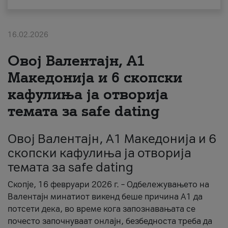
За нас
16.02.2026
#ПодобарОнлајн
Овој Валентајн, A1
Македонија и 6 скопски
кафулиња ја отворија
темата за safe dating
Овој Валентајн, A1 Македонија и 6
скопски кафулиња ја отворија
темата за safe dating
Скопје, 16 февруари 2026 г. – Одбележувањето на
Валентајн минатиот викенд беше причина А1 да
потсети дека, во време кога запознавањата се
почесто започнуваат онлајн, безбедноста треба да