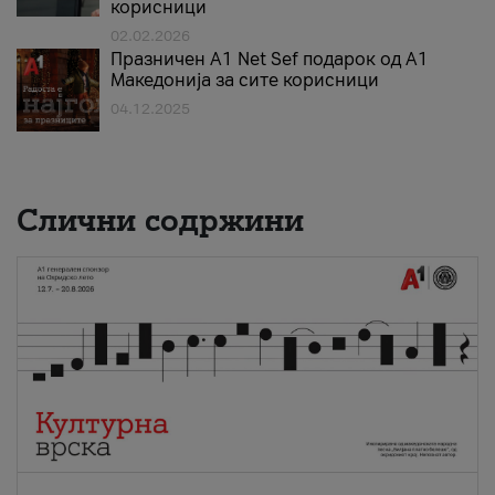
корисници
02.02.2026
Празничен A1 Net Sеf подарок од А1
Македонија за сите корисници
04.12.2025
Слични содржини