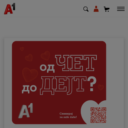
МК
EN
SQ
Приватни
Деловни
Поддршка
Надополни кредит
Плати сметка