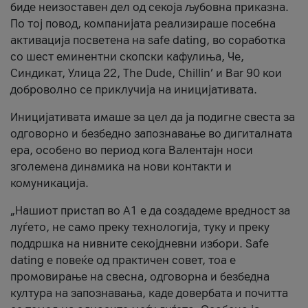
биде неизоставен дел од секоја љубовна приказна.
По тој повод, компанијата реализираше посебна
активација посветена на safe dating, во соработка
со шест еминентни скопски кафулиња, Че,
Синдикат, Улица 22, The Dude, Chillin’ и Bar 90 кои
доброволно се приклучија на иницијативата.
Иницијативата имаше за цел да ја подигне свеста за
одговорно и безбедно запознавање во дигиталната
ера, особено во период кога Валентајн носи
зголемена динамика на нови контакти и
комуникација.
„Нашиот пристап во А1 е да создадеме вредност за
луѓето, не само преку технологија, туку и преку
поддршка на нивните секојдневни избори. Safe
dating е повеќе од практичен совет, тоа е
промовирање на свесна, одговорна и безбедна
култура на запознавања, каде довербата и почитта