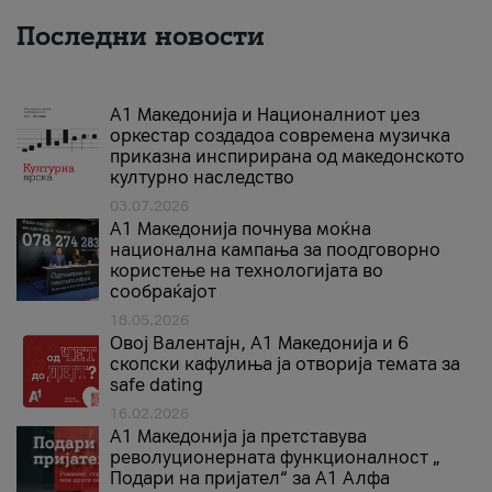
Последни новости
А1 Македонија и Националниот џез
оркестар создадоа современа музичка
приказна инспирирана од македонското
културно наследство
03.07.2026
A1 Македонија почнува моќна
национална кампања за поодговорно
користење на технологијата во
сообраќајот
18.05.2026
Овој Валентајн, A1 Македонија и 6
скопски кафулиња ја отворија темата за
safe dating
16.02.2026
А1 Македонија ја претставува
револуционерната функционалност „
Подари на пријател“ за А1 Алфа