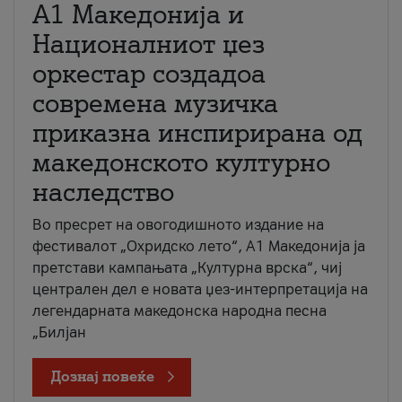
А1 Македонија и
Националниот џез
оркестар создадоа
современа музичка
приказна инспирирана од
македонското културно
наследство
Во пресрет на овогодишното издание на
фестивалот „Охридско лето“, А1 Македонија ја
претстави кампањата „Културна врска“, чиј
централен дел е новата џез-интерпретација на
легендарната македонска народна песна
„Билјан
Дознај повеќе