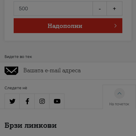
-
+
Надополни
Бидете во тек
Следете нè
На почеток
Брзи линкови