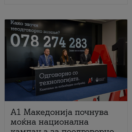
A1 Македонија почнува
моќна национална
кампања за поодговорно