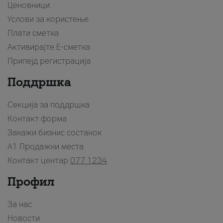
Ценовници
Услови за користење
Плати сметка
Активирајте Е-сметка
Припејд регистрација
Поддршка
Секција за поддршка
Контакт форма
Закажи бизнис состанок
A1 Продажни места
Контакт центар
077 1234
Профил
За нас
Новости