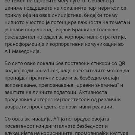
се темел на односите меѓу луѓето. Особено ја
цениме поддршката на локалните партнери кои се
приклучија на оваа иницијатива, бидејќи токму
нивното учество ја потенцира важноста на темата и
ја прави поцелосна,“ изјави Бранкица Толевска,
раководител на оддел за корпоративна стратегија,
трансформација и корпоративни комуникации во
А1 Македонија.
Во сите овие локали беа поставени стикери со QR
код кој води кон a1.mk, каде посетителите можеа да
пронајдат практични совети за безбедно онлајн
запознавање, препознавање „црвени знамиња“ и
заштита на личните податоци. Активноста
предизвика интерес кај посетители од различни
возрасти, проследена со позитивни реакции.
Со оваа активација, А1 ја потврдува својата
посветеност кон дигиталната безбедност и
едукацијата на корисниците, промовирајќи култура