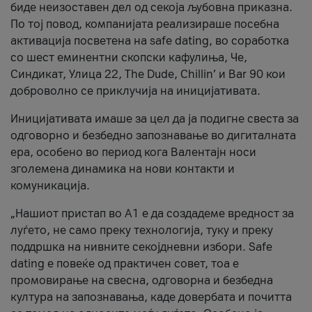
биде неизоставен дел од секоја љубовна приказна.
По тој повод, компанијата реализираше посебна
активација посветена на safe dating, во соработка
со шест еминентни скопски кафулиња, Че,
Синдикат, Улица 22, The Dude, Chillin’ и Bar 90 кои
доброволно се приклучија на иницијативата.
Иницијативата имаше за цел да ја подигне свеста за
одговорно и безбедно запознавање во дигиталната
ера, особено во период кога Валентајн носи
зголемена динамика на нови контакти и
комуникација.
„Нашиот пристап во А1 е да создадеме вредност за
луѓето, не само преку технологија, туку и преку
поддршка на нивните секојдневни избори. Safe
dating е повеќе од практичен совет, тоа е
промовирање на свесна, одговорна и безбедна
култура на запознавања, каде довербата и почитта