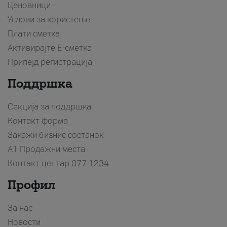
Ценовници
Услови за користење
Плати сметка
Активирајте Е-сметка
Припејд регистрација
Поддршка
Секција за поддршка
Контакт форма
Закажи бизнис состанок
A1 Продажни места
Контакт центар
077 1234
Профил
За нас
Новости