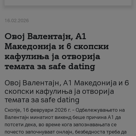
За нас
16.02.2026
#ПодобарОнлајн
Овој Валентајн, A1
Македонија и 6 скопски
кафулиња ја отворија
темата за safe dating
Овој Валентајн, A1 Македонија и 6
скопски кафулиња ја отворија
темата за safe dating
Скопје, 16 февруари 2026 г. – Одбележувањето на
Валентајн минатиот викенд беше причина А1 да
потсети дека, во време кога запознавањата се
почесто започнуваат онлајн, безбедноста треба да