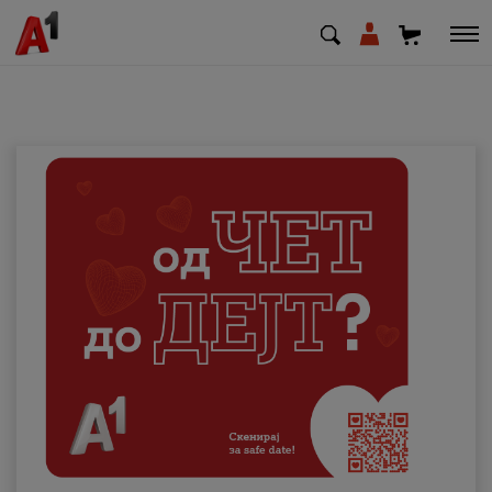
МК
EN
SQ
Приватни
Деловни
Поддршка
Надополни кредит
Плати сметка