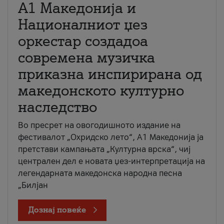
А1 Македонија и
Националниот џез
оркестар создадоа
современа музичка
приказна инспирирана од
македонското културно
наследство
Во пресрет на овогодишното издание на
фестивалот „Охридско лето“, А1 Македонија ја
претстави кампањата „Културна врска“, чиј
централен дел е новата џез-интерпретација на
легендарната македонска народна песна
„Билјан
Дознај повеќе