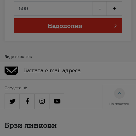
-
+
Надополни
Бидете во тек
Следете нè
На почеток
Брзи линкови