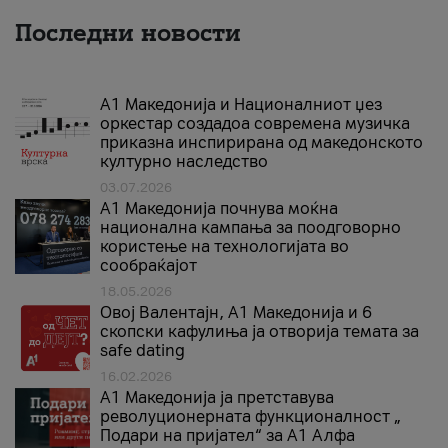
Последни новости
А1 Македонија и Националниот џез
оркестар создадоа современа музичка
приказна инспирирана од македонското
културно наследство
03.07.2026
A1 Македонија почнува моќна
национална кампања за поодговорно
користење на технологијата во
сообраќајот
18.05.2026
Овој Валентајн, A1 Македонија и 6
скопски кафулиња ја отворија темата за
safe dating
16.02.2026
А1 Македонија ја претставува
револуционерната функционалност „
Подари на пријател“ за А1 Алфа