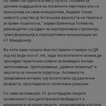
се темел на односите меѓу луѓето. Особено ја
цениме поддршката на локалните партнери кои се
приклучија на оваа иницијатива, бидејќи токму
нивното учество ја потенцира важноста на темата и
ја прави поцелосна,“ изјави Бранкица Толевска,
раководител на оддел за корпоративна стратегија,
трансформација и корпоративни комуникации во
А1 Македонија.
Во сите овие локали беа поставени стикери со QR
код кој води кон a1.mk, каде посетителите можеа да
пронајдат практични совети за безбедно онлајн
запознавање, препознавање „црвени знамиња“ и
заштита на личните податоци. Активноста
предизвика интерес кај посетители од различни
возрасти, проследена со позитивни реакции.
Со оваа активација, А1 ја потврдува својата
посветеност кон дигиталната безбедност и
едукацијата на корисниците, промовирајќи култура