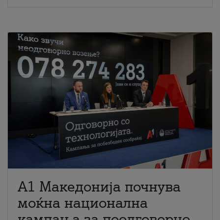
A1 Македонија почнува
моќна национална
кампања за поодговорно