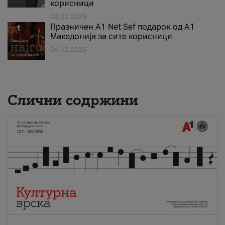
корисници
02.02.2026
Празничен A1 Net Sеf подарок од А1
Македонија за сите корисници
04.12.2025
Слични содржини