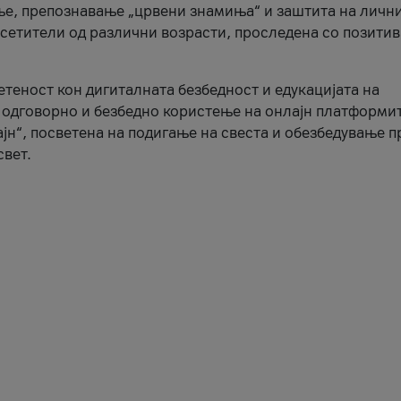
ње, препознавање „црвени знамиња“ и заштита на личн
осетители од различни возрасти, проследена со позити
ветеност кон дигиталната безбедност и едукацијата на
 одговорно и безбедно користење на онлајн платформит
јн“, посветена на подигање на свеста и обезбедување 
свет.