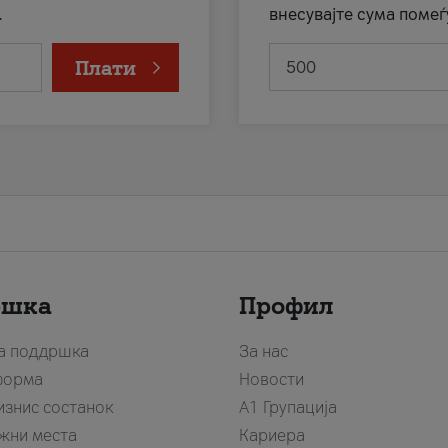
.
внесувајте сума помеѓ
Плати
ршка
Профил
за поддршка
За нас
форма
Новости
изнис состанок
А1 Групација
жни места
Кариера