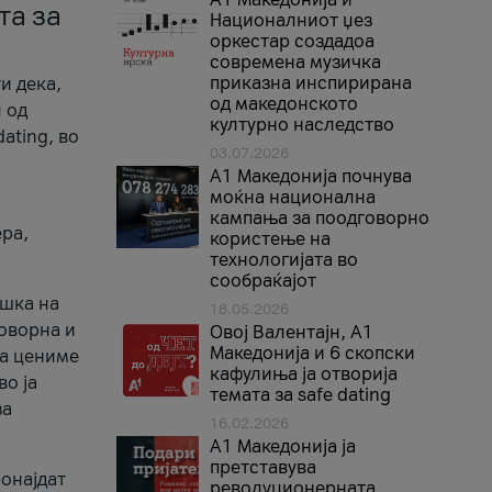
та за
Националниот џез
оркестар создадоа
современа музичка
приказна инспирирана
и дека,
од македонското
 од
културно наследство
ating, во
03.07.2026
A1 Македонија почнува
моќна национална
кампања за поодговорно
ера,
користење на
технологијата во
сообраќајот
ршка на
18.05.2026
говорна и
Овој Валентајн, A1
Македонија и 6 скопски
ја цениме
кафулиња ја отворија
во ја
темата за safe dating
за
16.02.2026
А1 Македонија ја
претставува
ронајдат
револуционерната