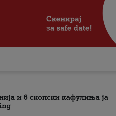
нија и 6 скопски кафулиња ја
ing