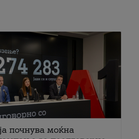
ја почнува моќна