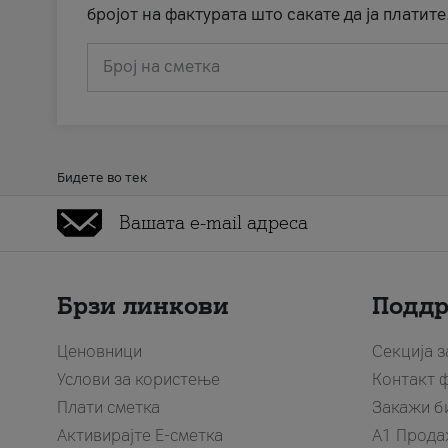
бројот на фактурата што сакате да ја платите
Број на сметка
Бидете во тек
Брзи линкови
Подд
Ценовници
Секција 
Услови за користење
Контакт 
Плати сметка
Закажи б
Активирајте Е-сметка
A1 Прода