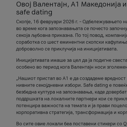
Овој Валентајн, A1 Македонија и
safe dating
Скопје, 16 февруари 2026 г. – Одбележувањето н
во време кога запознавањата се почесто започну
секоја љубовна приказна. По тој повод, компаниј
соработка со шест еминентни скопски кафулиња, Ч
доброволно се приклучија на иницијативата.
Иницијативата имаше за цел да ја подигне свест
особено во период кога Валентајн носи зголеме
„Нашиот пристап во А1 е да создадеме вредност з
нивните секојдневни избори. Safe dating е пове
безбедна култура на запознавања, каде довербат
поддршката на локалните партнери кои се приклу
потенцира важноста на темата и ја прави поцело
корпоративна стратегија, трансформација и кор
Во сите овие локали беа поставени стикери со Q