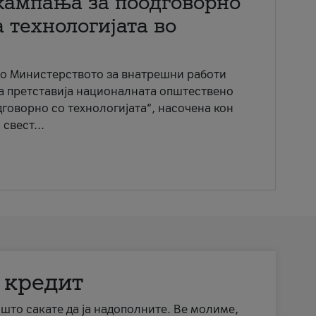
кампања за поодговорно
 технологијата во
со Министерството за внатрешни работи
ја претставија националната општествено
говорно со технологијата“, насочена кон
свест...
 кредит
а што сакате да ја надополните. Ве молиме,