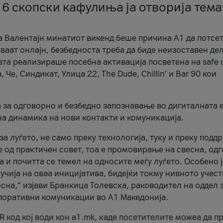
 6 скопски кафулиња ја отворија тема
а Валентајн минатиот викенд беше причина А1 да потсет
ваат онлајн, безбедноста треба да биде неизоставен дел
ата реализираше посебна активација посветена на safe d
е, Синдикат, Улица 22, The Dude, Chillin’ и Bar 90 кои
а за одговорно и безбедно запознавање во дигиталната 
на динамика на нови контакти и комуникација.
а луѓето, не само преку технологија, туку и преку подд
ќе од практичен совет, тоа е промовирање на свесна, од
а и почитта се темел на односите меѓу луѓето. Особено 
чија на оваа иницијатива, бидејќи токму нивното учест
сна,“ изјави Бранкица Толевска, раководител на оддел 
поративни комуникации во А1 Македонија.
R код кој води кон a1.mk, каде посетителите можеа да п