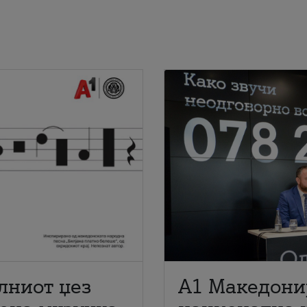
лниот џез
A1 Македони