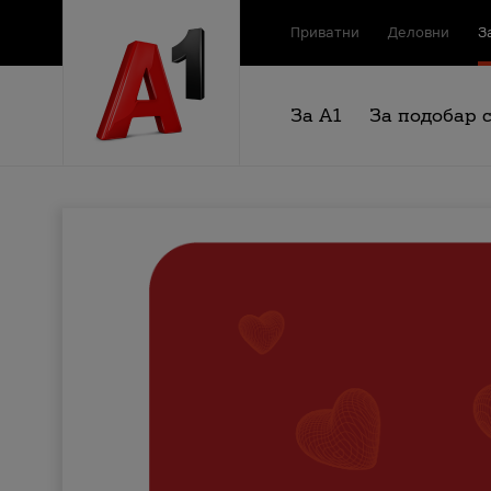
Приватни
Деловни
З
За А1
За подобар 