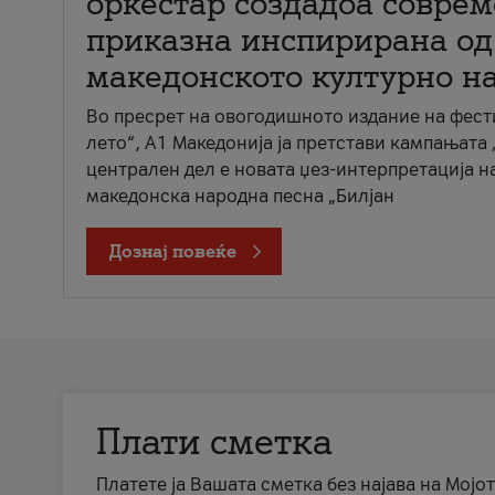
оркестар создадоа совре
приказна инспирирана од
македонското културно н
Во пресрет на овогодишното издание на фест
лето“, А1 Македонија ја претстави кампањата 
централен дел е новата џез-интерпретација н
македонска народна песна „Билјан
Дознај повеќе
Плати сметка
Платете ја Вашата сметка без најава на Мојот