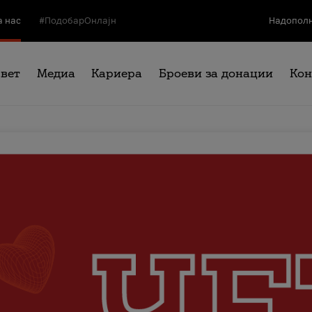
а нас
#ПодобарОнлајн
Надополн
свет
Медиа
Кариера
Броеви за донации
Кон