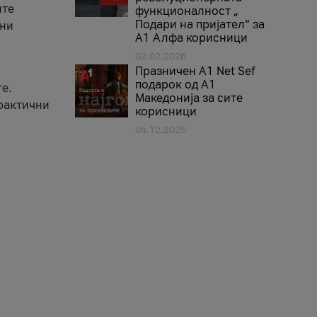
ите
функционалност „
Подари на пријател“ за
вни
А1 Алфа корисници
02.02.2026
Празничен A1 Net Sеf
подарок од А1
е.
Македонија за сите
практични
корисници
04.12.2025