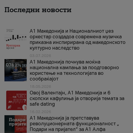
Последни новости
А1 Македонија и Националниот џез
оркестар создадоа современа музичка
приказна инспирирана од македонското
културно наследство
03.07.2026
A1 Македонија почнува моќна
национална кампања за поодговорно
користење на технологијата во
сообраќајот
18.05.2026
Овој Валентајн, A1 Македонија и 6
скопски кафулиња ја отворија темата за
safe dating
16.02.2026
А1 Македонија ја претставува
револуционерната функционалност „
Подари на пријател“ за А1 Алфа