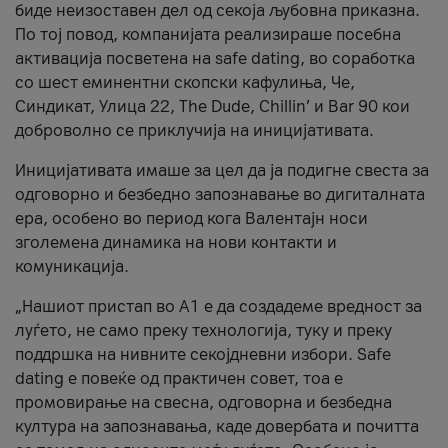
биде неизоставен дел од секоја љубовна приказна.
По тој повод, компанијата реализираше посебна
активација посветена на safe dating, во соработка
со шест еминентни скопски кафулиња, Че,
Синдикат, Улица 22, The Dude, Chillin’ и Bar 90 кои
доброволно се приклучија на иницијативата.
Иницијативата имаше за цел да ја подигне свеста за
одговорно и безбедно запознавање во дигиталната
ера, особено во период кога Валентајн носи
зголемена динамика на нови контакти и
комуникација.
„Нашиот пристап во А1 е да создадеме вредност за
луѓето, не само преку технологија, туку и преку
поддршка на нивните секојдневни избори. Safe
dating е повеќе од практичен совет, тоа е
промовирање на свесна, одговорна и безбедна
култура на запознавања, каде довербата и почитта