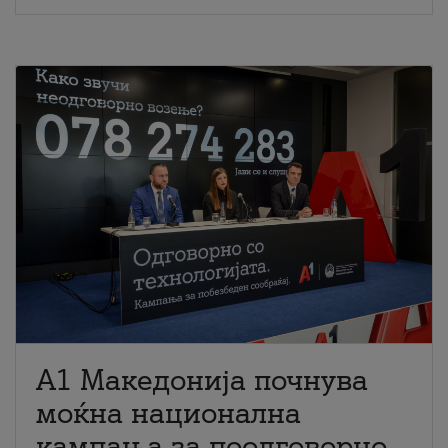
A1 Македонија почнува
моќна национална
кампања за поодговорно