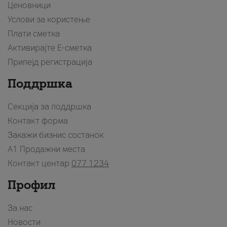
Ценовници
Услови за користење
Плати сметка
Активирајте Е-сметка
Припејд регистрација
Поддршка
Секција за поддршка
Контакт форма
Закажи бизнис состанок
A1 Продажни места
Контакт центар
077 1234
Профил
За нас
Новости