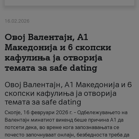
За нас
16.02.2026
#ПодобарОнлајн
Овој Валентајн, A1
Македонија и 6 скопски
кафулиња ја отворија
темата за safe dating
Овој Валентајн, A1 Македонија и 6
скопски кафулиња ја отворија
темата за safe dating
Скопје, 16 февруари 2026 г. – Одбележувањето на
Валентајн минатиот викенд беше причина А1 да
потсети дека, во време кога запознавањата се
почесто започнуваат онлајн, безбедноста треба да