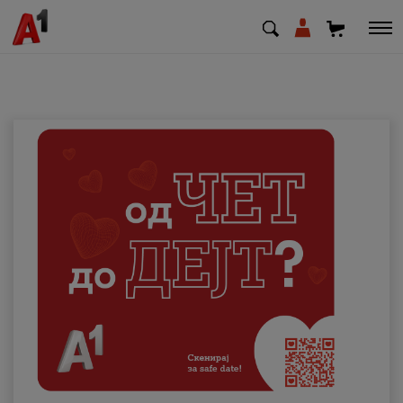
МК
EN
SQ
Приватни
Деловни
Поддршка
Надополни кредит
Плати сметка