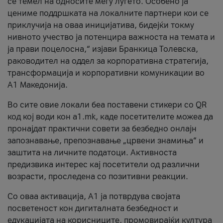
се темел на односите меѓу луѓето. Особено ја
цениме поддршката на локалните партнери кои се
приклучија на оваа иницијатива, бидејќи токму
нивното учество ја потенцира важноста на темата и
ја прави поцелосна,“ изјави Бранкица Толевска,
раководител на оддел за корпоративна стратегија,
трансформација и корпоративни комуникации во
А1 Македонија.
Во сите овие локали беа поставени стикери со QR
код кој води кон a1.mk, каде посетителите можеа да
пронајдат практични совети за безбедно онлајн
запознавање, препознавање „црвени знамиња“ и
заштита на личните податоци. Активноста
предизвика интерес кај посетители од различни
возрасти, проследена со позитивни реакции.
Со оваа активација, А1 ја потврдува својата
посветеност кон дигиталната безбедност и
едукацијата на корисниците, промовирајќи култура