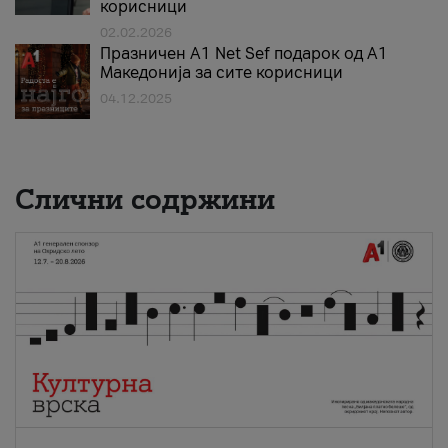
корисници
02.02.2026
Празничен A1 Net Sеf подарок од А1
Македонија за сите корисници
04.12.2025
Слични содржини