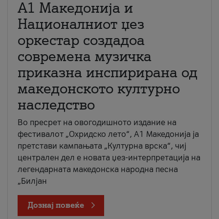
А1 Македонија и
Националниот џез
оркестар создадоа
современа музичка
приказна инспирирана од
македонското културно
наследство
Во пресрет на овогодишното издание на
фестивалот „Охридско лето“, А1 Македонија ја
претстави кампањата „Културна врска“, чиј
централен дел е новата џез-интерпретација на
легендарната македонска народна песна
„Билјан
Дознај повеќе