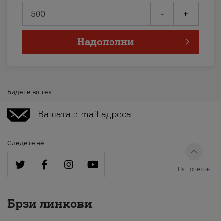
-
+
Надополни
Бидете во тек
Следете нè
На почеток
Брзи линкови