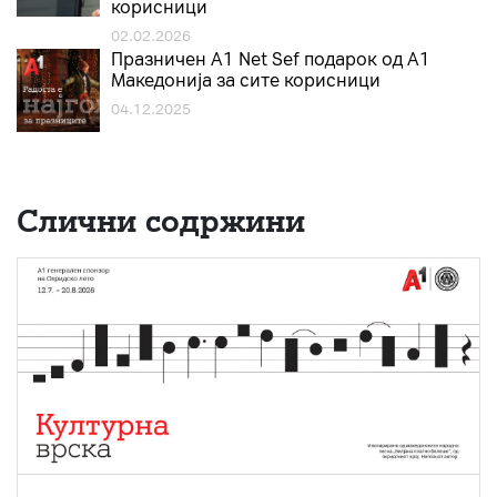
корисници
02.02.2026
Празничен A1 Net Sеf подарок од А1
Македонија за сите корисници
04.12.2025
Слични содржини