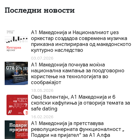
Последни новости
А1 Македонија и Националниот џез
оркестар создадоа современа музичка
приказна инспирирана од македонското
културно наследство
03.07.2026
A1 Македонија почнува моќна
национална кампања за поодговорно
користење на технологијата во
сообраќајот
18.05.2026
Овој Валентајн, A1 Македонија и 6
скопски кафулиња ја отворија темата за
safe dating
16.02.2026
А1 Македонија ја претставува
револуционерната функционалност „
Подари на пријател“ за А1 Алфа