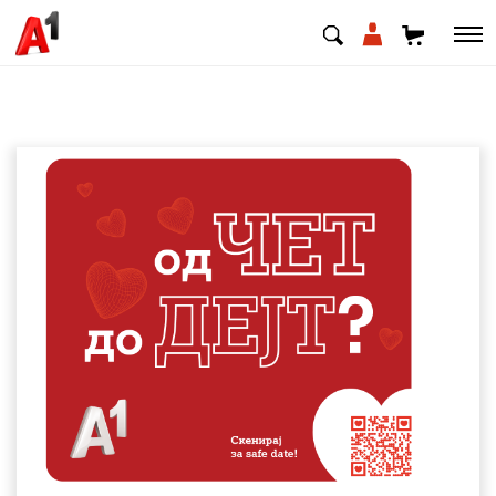
МК
EN
SQ
Приватни
Деловни
Поддршка
Надополни кредит
Плати сметка