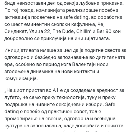
биде неизоставен дел од секоја љубовна приказна.
По тој повод, компанијата реализираше посебна
активација посветена на safe dating, во соработка
со шест еминентни скопски кафулиња, Че,
Синдикат, Улица 22, The Dude, Chillin’ и Bar 90 кои
доброволно се приклучија на иницијативата.
Иницијативата имаше за цел да ја подигне свеста за
одговорно и безбедно запознавање во дигиталната
ера, особено во период кога Валентајн носи
зголемена динамика на нови контакти и
комуникација.
„Нашиот пристап во А1 е да создадеме вредност за
луѓето, не само преку технологија, туку и преку
поддршка на нивните секојдневни избори. Safe
dating е повеќе од практичен совет, тоа е
промовирање на свесна, одговорна и безбедна
култура на запознавања, каде довербата и почитта