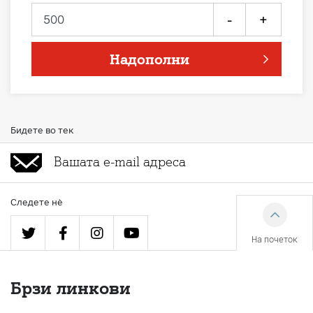
-
+
Надополни
Бидете во тек
Следете нè
На почеток
Брзи линкови