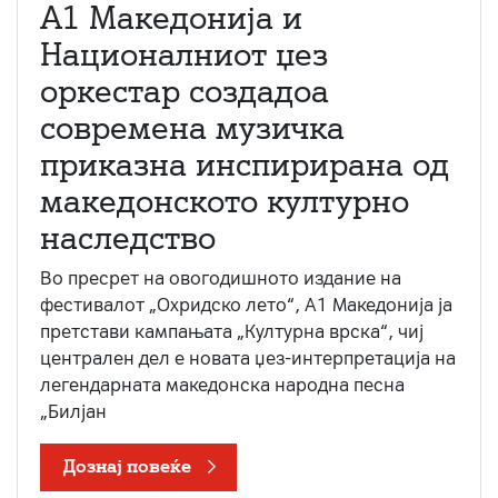
А1 Македонија и
Националниот џез
оркестар создадоа
современа музичка
приказна инспирирана од
македонското културно
наследство
Во пресрет на овогодишното издание на
фестивалот „Охридско лето“, А1 Македонија ја
претстави кампањата „Културна врска“, чиј
централен дел е новата џез-интерпретација на
легендарната македонска народна песна
„Билјан
Дознај повеќе