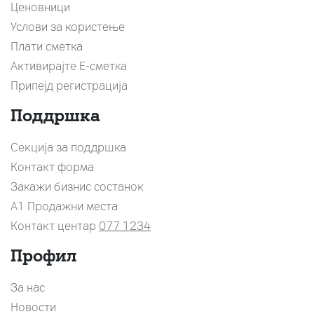
Ценовници
Услови за користење
Плати сметка
Активирајте Е-сметка
Припејд регистрација
Поддршка
Секција за поддршка
Контакт форма
Закажи бизнис состанок
A1 Продажни места
Контакт центар
077 1234
Профил
За нас
Новости