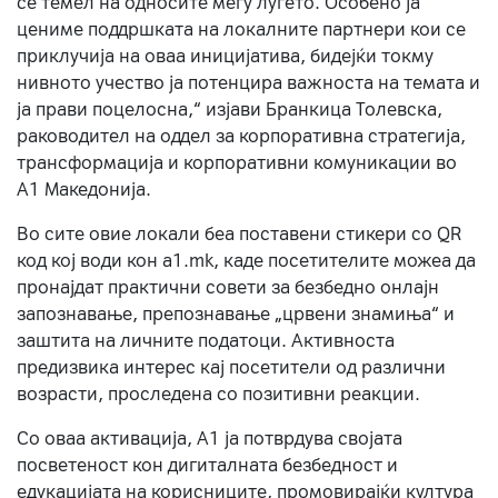
се темел на односите меѓу луѓето. Особено ја
цениме поддршката на локалните партнери кои се
приклучија на оваа иницијатива, бидејќи токму
нивното учество ја потенцира важноста на темата и
ја прави поцелосна,“ изјави Бранкица Толевска,
раководител на оддел за корпоративна стратегија,
трансформација и корпоративни комуникации во
А1 Македонија.
Во сите овие локали беа поставени стикери со QR
код кој води кон a1.mk, каде посетителите можеа да
пронајдат практични совети за безбедно онлајн
запознавање, препознавање „црвени знамиња“ и
заштита на личните податоци. Активноста
предизвика интерес кај посетители од различни
возрасти, проследена со позитивни реакции.
Со оваа активација, А1 ја потврдува својата
посветеност кон дигиталната безбедност и
едукацијата на корисниците, промовирајќи култура