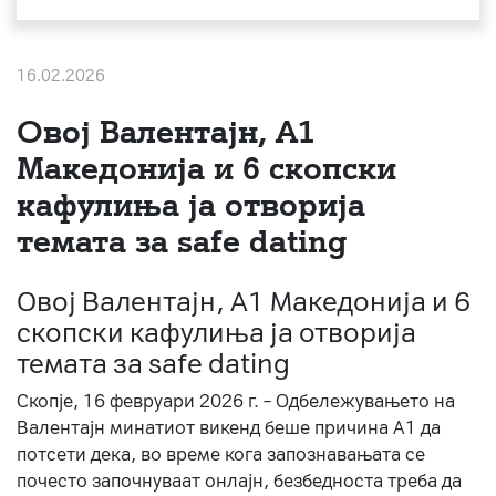
За нас
16.02.2026
#ПодобарОнлајн
Овој Валентајн, A1
Македонија и 6 скопски
кафулиња ја отворија
темата за safe dating
Овој Валентајн, A1 Македонија и 6
скопски кафулиња ја отворија
темата за safe dating
Скопје, 16 февруари 2026 г. – Одбележувањето на
Валентајн минатиот викенд беше причина А1 да
потсети дека, во време кога запознавањата се
почесто започнуваат онлајн, безбедноста треба да