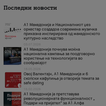
Последни новости
А1 Македонија и Националниот џез
оркестар создадоа современа музичка
приказна инспирирана од македонското
културно наследство
03.07.2026
A1 Македонија почнува моќна
национална кампања за поодговорно
користење на технологијата во
сообраќајот
18.05.2026
Овој Валентајн, A1 Македонија и 6
скопски кафулиња ја отворија темата за
safe dating
16.02.2026
А1 Македонија ја претставува
револуционерната функционалност „
Подари на пријател“ за А1 Алфа