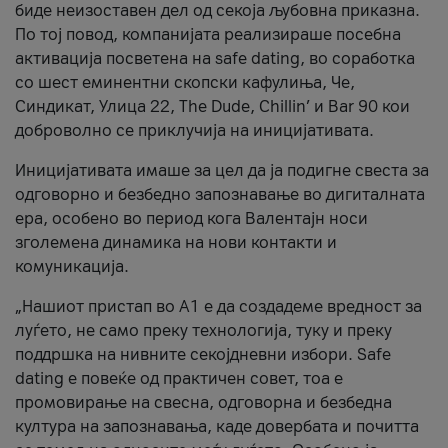
биде неизоставен дел од секоја љубовна приказна.
По тој повод, компанијата реализираше посебна
активација посветена на safe dating, во соработка
со шест еминентни скопски кафулиња, Че,
Синдикат, Улица 22, The Dude, Chillin’ и Bar 90 кои
доброволно се приклучија на иницијативата.
Иницијативата имаше за цел да ја подигне свеста за
одговорно и безбедно запознавање во дигиталната
ера, особено во период кога Валентајн носи
зголемена динамика на нови контакти и
комуникација.
„Нашиот пристап во А1 е да создадеме вредност за
луѓето, не само преку технологија, туку и преку
поддршка на нивните секојдневни избори. Safe
dating е повеќе од практичен совет, тоа е
промовирање на свесна, одговорна и безбедна
култура на запознавања, каде довербата и почитта