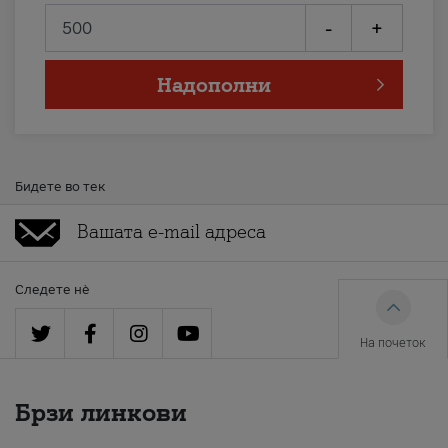
-
+
Надополни
Бидете во тек
Следете нè
На почеток
Брзи линкови