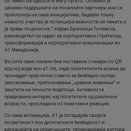
се темел на односите меѓу луѓето. Особено ја
цениме поддршката на локалните партнери кои се
приклучија на оваа иницијатива, бидејќи токму
нивното учество ја потенцира важноста на темата и
ја прави поцелосна,“ изјави Бранкица Толевска,
раководител на оддел за корпоративна стратегија,
трансформација и корпоративни комуникации во
А1 Македонија.
Во сите овие локали беа поставени стикери со QR
код кој води кон a1.mk, каде посетителите можеа да
пронајдат практични совети за безбедно онлајн
запознавање, препознавање „црвени знамиња“ и
заштита на личните податоци. Активноста
предизвика интерес кај посетители од различни
возрасти, проследена со позитивни реакции.
Со оваа активација, А1 ја потврдува својата
посветеност кон дигиталната безбедност и
едукацијата на корисниците, промовирајќи култура