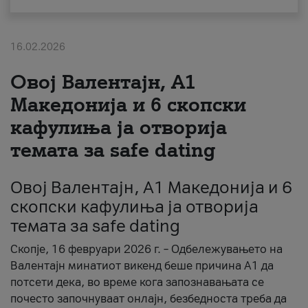
За нас
16.02.2026
#ПодобарОнлајн
Овој Валентајн, A1
Македонија и 6 скопски
кафулиња ја отворија
темата за safe dating
Овој Валентајн, A1 Македонија и 6
скопски кафулиња ја отворија
темата за safe dating
Скопје, 16 февруари 2026 г. – Одбележувањето на
Валентајн минатиот викенд беше причина А1 да
потсети дека, во време кога запознавањата се
почесто започнуваат онлајн, безбедноста треба да