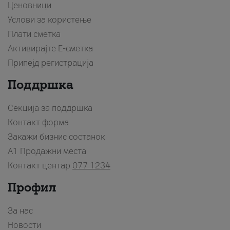
Ценовници
Услови за користење
Плати сметка
Активирајте Е-сметка
Припејд регистрација
Поддршка
Секција за поддршка
Контакт форма
Закажи бизнис состанок
A1 Продажни места
Контакт центар
077 1234
Профил
За нас
Новости