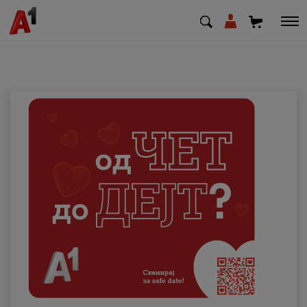
МК
EN
SQ
Приватни
Деловни
Поддршка
Надополни кредит
Плати сметка