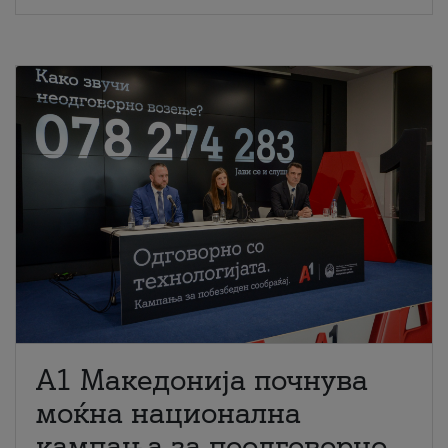
A1 Македонија почнува
моќна национална
кампања за поодговорно