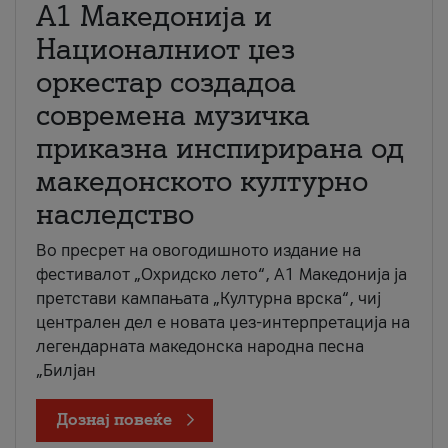
А1 Македонија и
Националниот џез
оркестар создадоа
современа музичка
приказна инспирирана од
македонското културно
наследство
Во пресрет на овогодишното издание на
фестивалот „Охридско лето“, А1 Македонија ја
претстави кампањата „Културна врска“, чиј
централен дел е новата џез-интерпретација на
легендарната македонска народна песна
„Билјан
Дознај повеќе