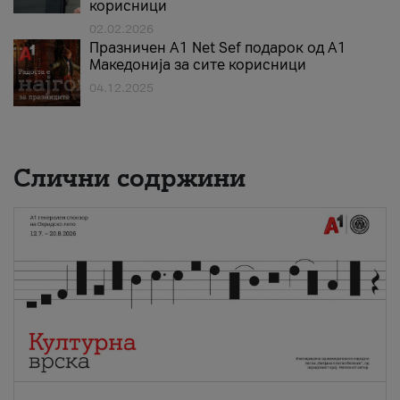
корисници
02.02.2026
Празничен A1 Net Sеf подарок од А1
Македонија за сите корисници
04.12.2025
Слични содржини