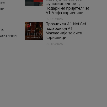
ите
функционалност „
Подари на пријател“ за
вни
А1 Алфа корисници
02.02.2026
Празничен A1 Net Sеf
подарок од А1
е.
Македонија за сите
практични
корисници
04.12.2025