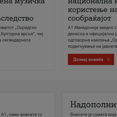
мена музичка
национална 
користење на
аследство
сообраќајот
ивалот „Охридско
A1 Македонија заедно 
„Културна врска“, чиј
денеска и официјално 
а легендарната
одговорна кампања „Од
подигнување на јавната 
Дознај повеќе
Надополни
 А1, само внесете го
Внесете ја сумата кој