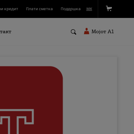
и кредит
Плати сметка
Поддршка
МК
такт
Мојот A1