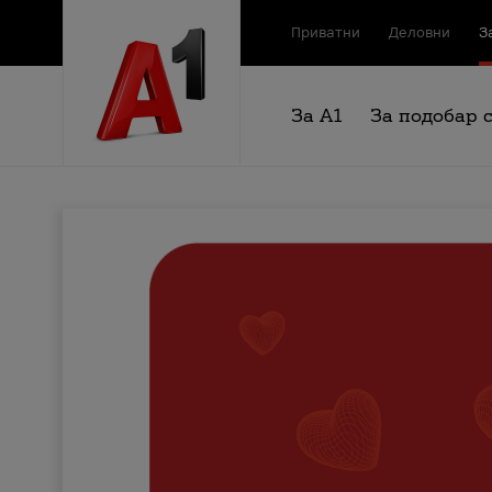
Приватни
Деловни
З
За А1
За подобар 