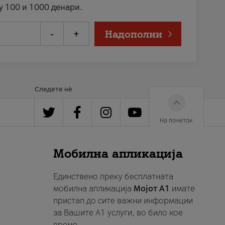
у 100 и 1000 денари.
-
+
Надополни
Следете нè
На почеток
Мобилна апликација
Единствено преку бесплатната
мобилна апликација
Мојот A1
имате
пристап до сите важни информации
за Вашите A1 услуги, во било кое
време.