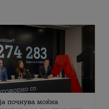
ја почнува моќна