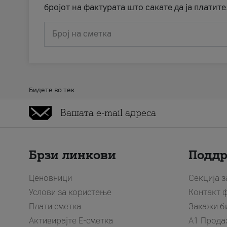
бројот на фактурата што сакате да ја платите
Број на сметка
Бидете во тек
Брзи линкови
Подд
Ценовници
Секција 
Услови за користење
Контакт 
Плати сметка
Закажи б
Активирајте Е-сметка
A1 Прода