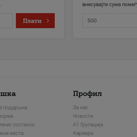
.
внесувајте сума помеѓ
Плати
ршка
Профил
за поддршка
За нас
форма
Новости
изнис состанок
А1 Групација
жни места
Кариера