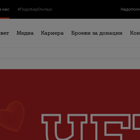
а нас
#ПодобарОнлајн
Надополн
свет
Медиа
Кариера
Броеви за донации
Кон