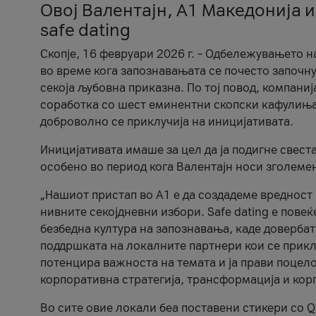
Овој Валентајн, A1 Македонија и
safe dating
Скопје, 16 февруари 2026 г. – Одбележувањето н
во време кога запознавањата се почесто започну
секоја љубовна приказна. По тој повод, компаниј
соработка со шест еминентни скопски кафулиња, Ч
доброволно се приклучија на иницијативата.
Иницијативата имаше за цел да ја подигне свест
особено во период кога Валентајн носи зголеме
„Нашиот пристап во А1 е да создадеме вредност з
нивните секојдневни избори. Safe dating е пове
безбедна култура на запознавања, каде довербат
поддршката на локалните партнери кои се приклу
потенцира важноста на темата и ја прави поцело
корпоративна стратегија, трансформација и кор
Во сите овие локали беа поставени стикери со Q