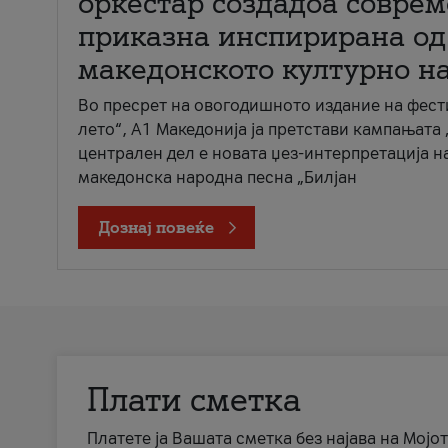
оркестар создадоа совре
приказна инспирирана од
македонското културно н
Во пресрет на овогодишното издание на фест
лето“, А1 Македонија ја претстави кампањата 
централен дел е новата џез-интерпретација н
македонска народна песна „Билјан
Дознај повеќе
Плати сметка
Платете ја Вашата сметка без најава на Мојот