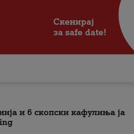
нија и 6 скопски кафулиња ја
ing