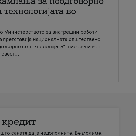
кампања за поодговорно
 технологијата во
со Министерството за внатрешни работи
ја претставија националната општествено
говорно со технологијата“, насочена кон
свест...
 кредит
а што сакате да ја надополните. Ве молиме,