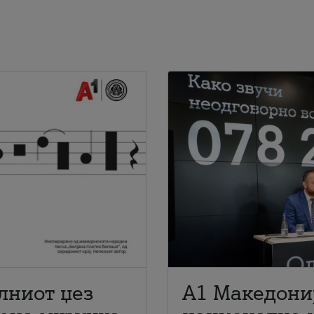
лниот џез
A1 Македони