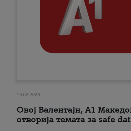
16.02.2026
Овој Валентајн, A1 Македо
отворија темата за safe dat