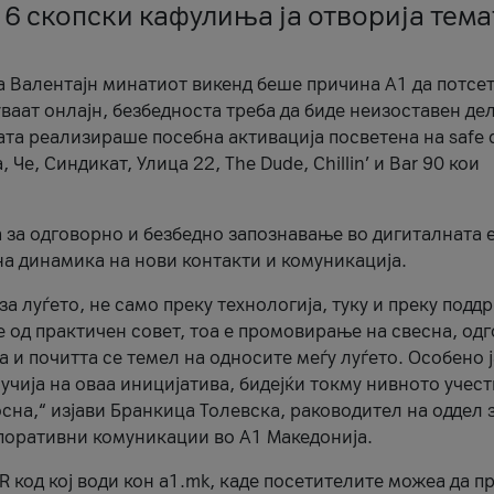
 6 скопски кафулиња ја отворија тема
а Валентајн минатиот викенд беше причина А1 да потсет
ваат онлајн, безбедноста треба да биде неизоставен дел
ата реализираше посебна активација посветена на safe d
е, Синдикат, Улица 22, The Dude, Chillin’ и Bar 90 кои
а за одговорно и безбедно запознавање во дигиталната 
на динамика на нови контакти и комуникација.
а луѓето, не само преку технологија, туку и преку подд
ќе од практичен совет, тоа е промовирање на свесна, од
а и почитта се темел на односите меѓу луѓето. Особено 
чија на оваа иницијатива, бидејќи токму нивното учест
сна,“ изјави Бранкица Толевска, раководител на оддел 
поративни комуникации во А1 Македонија.
R код кој води кон a1.mk, каде посетителите можеа да п