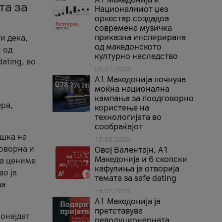
та за
Националниот џез
оркестар создадоа
современа музичка
приказна инспирирана
и дека,
од македонското
 од
културно наследство
ating, во
03.07.2026
A1 Македонија почнува
моќна национална
кампања за поодговорно
ера,
користење на
технологијата во
сообраќајот
ршка на
18.05.2026
говорна и
Овој Валентајн, A1
Македонија и 6 скопски
ја цениме
кафулиња ја отворија
во ја
темата за safe dating
за
16.02.2026
А1 Македонија ја
претставува
ронајдат
револуционерната