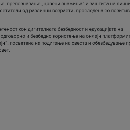
ње, препознавање „црвени знамиња“ и заштита на личн
осетители од различни возрасти, проследена со позити
ветеност кон дигиталната безбедност и едукацијата на
 одговорно и безбедно користење на онлајн платформит
јн“, посветена на подигање на свеста и обезбедување 
свет.