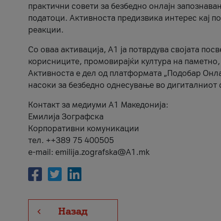
практични совети за безбедно онлајн запознава
податоци. Активноста предизвика интерес кај п
реакции.
Со оваа активација, А1 ја потврдува својата пос
корисниците, промовирајќи култура на паметно,
Активноста е дел од платформата „Подобар Онла
насоки за безбедно однесување во дигиталниот 
Контакт за медиуми А1 Македонија:
Емилија Зографска
Корпоративни комуникации
тел. ++389 75 400505
e-mail: emilija.zografska@A1.mk
Назад