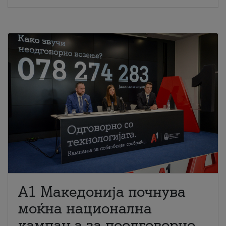
A1 Македонија почнува
моќна национална
кампања за поодговорно