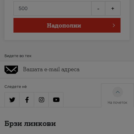
-
+
Надополни
Бидете во тек
Следете нè
На почеток
Брзи линкови