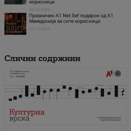
корисници
02.02.2026
Празничен A1 Net Sеf подарок од А1
Македонија за сите корисници
04.12.2025
Слични содржини