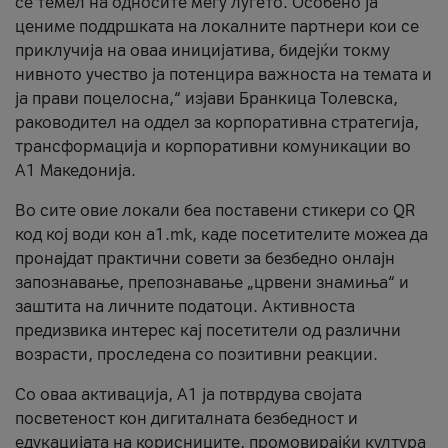
се темел на односите меѓу луѓето. Особено ја
цениме поддршката на локалните партнери кои се
приклучија на оваа иницијатива, бидејќи токму
нивното учество ја потенцира важноста на темата и
ја прави поцелосна,“ изјави Бранкица Толевска,
раководител на оддел за корпоративна стратегија,
трансформација и корпоративни комуникации во
А1 Македонија.
Во сите овие локали беа поставени стикери со QR
код кој води кон a1.mk, каде посетителите можеа да
пронајдат практични совети за безбедно онлајн
запознавање, препознавање „црвени знамиња“ и
заштита на личните податоци. Активноста
предизвика интерес кај посетители од различни
возрасти, проследена со позитивни реакции.
Со оваа активација, А1 ја потврдува својата
посветеност кон дигиталната безбедност и
едукацијата на корисниците, промовирајќи култура