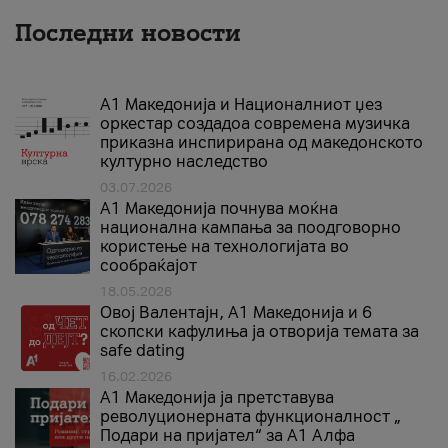
Последни новости
А1 Македонија и Националниот џез
оркестар создадоа современа музичка
приказна инспирирана од македонското
културно наследство
03.07.2026
A1 Македонија почнува моќна
национална кампања за поодговорно
користење на технологијата во
сообраќајот
18.05.2026
Овој Валентајн, A1 Македонија и 6
скопски кафулиња ја отворија темата за
safe dating
16.02.2026
А1 Македонија ја претставува
револуционерната функционалност „
Подари на пријател“ за А1 Алфа