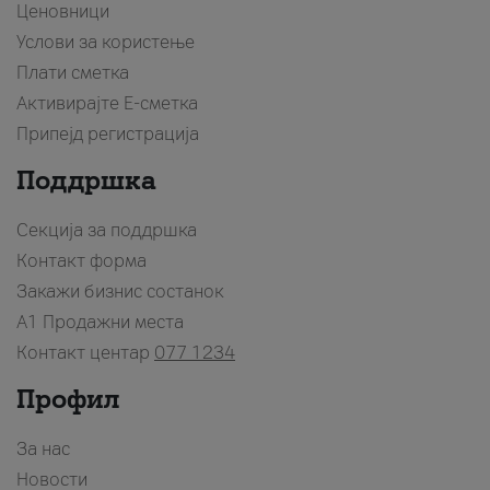
Ценовници
Услови за користење
Плати сметка
Активирајте Е-сметка
Припејд регистрација
Поддршка
Секција за поддршка
Контакт форма
Закажи бизнис состанок
A1 Продажни места
Контакт центар
077 1234
Профил
За нас
Новости