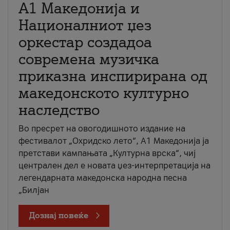
А1 Македонија и
Националниот џез
оркестар создадоа
современа музичка
приказна инспирирана од
македонското културно
наследство
Во пресрет на овогодишното издание на
фестивалот „Охридско лето“, А1 Македонија ја
претстави кампањата „Културна врска“, чиј
централен дел е новата џез-интерпретација на
легендарната македонска народна песна
„Билјан
Дознај повеќе