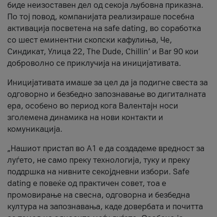
биде неизоставен дел од секоја љубовна приказна.
По тој повод, компанијата реализираше посебна
активација посветена на safe dating, во соработка
со шест еминентни скопски кафулиња, Че,
Синдикат, Улица 22, The Dude, Chillin’ и Bar 90 кои
доброволно се приклучија на иницијативата.
Иницијативата имаше за цел да ја подигне свеста за
одговорно и безбедно запознавање во дигиталната
ера, особено во период кога Валентајн носи
зголемена динамика на нови контакти и
комуникација.
„Нашиот пристап во А1 е да создадеме вредност за
луѓето, не само преку технологија, туку и преку
поддршка на нивните секојдневни избори. Safe
dating е повеќе од практичен совет, тоа е
промовирање на свесна, одговорна и безбедна
култура на запознавања, каде довербата и почитта