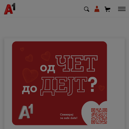
МК
EN
SQ
Приватни
Деловни
Поддршка
Надополни кредит
Плати сметка