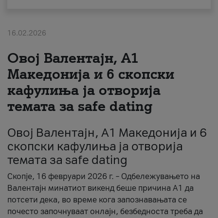
За нас
16.02.2026
#ПодобарОнлајн
Овој Валентајн, A1
Македонија и 6 скопски
кафулиња ја отворија
темата за safe dating
Овој Валентајн, A1 Македонија и 6
скопски кафулиња ја отворија
темата за safe dating
Скопје, 16 февруари 2026 г. – Одбележувањето на
Валентајн минатиот викенд беше причина А1 да
потсети дека, во време кога запознавањата се
почесто започнуваат онлајн, безбедноста треба да