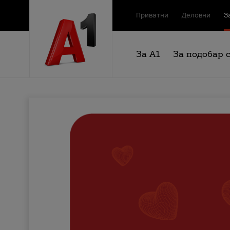
Приватни
Деловни
З
За А1
За подобар 