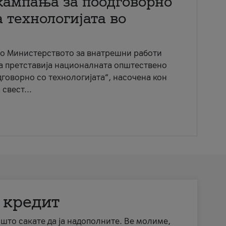
кампања за поодговорно
 технологијата во
со Министерството за внатрешни работи
ја претставија националната општествено
говорно со технологијата“, насочена кон
свест...
 кредит
а што сакате да ја надополните. Ве молиме,