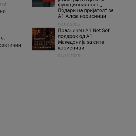
ите
функционалност „
Подари на пријател“ за
вни
А1 Алфа корисници
02.02.2026
Празничен A1 Net Sеf
подарок од А1
е.
Македонија за сите
практични
корисници
04.12.2025