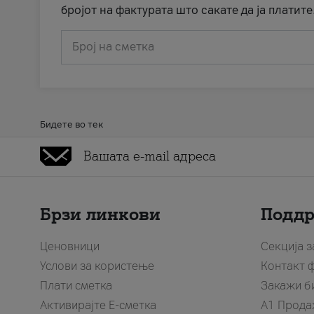
бројот на фактурата што сакате да ја платите
Број на сметка
Бидете во тек
Брзи линкови
Подд
Ценовници
Секција 
Услови за користење
Контакт 
Плати сметка
Закажи б
Активирајте Е-сметка
A1 Прода