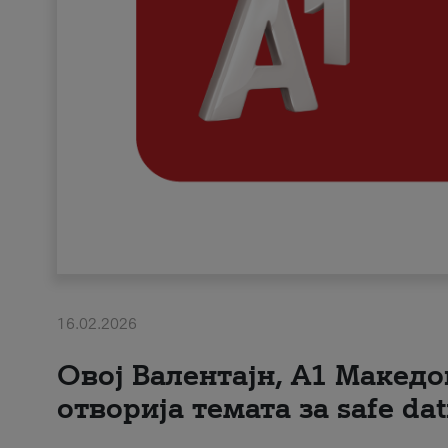
16.02.2026
Овој Валентајн, A1 Македо
отворија темата за safe dat