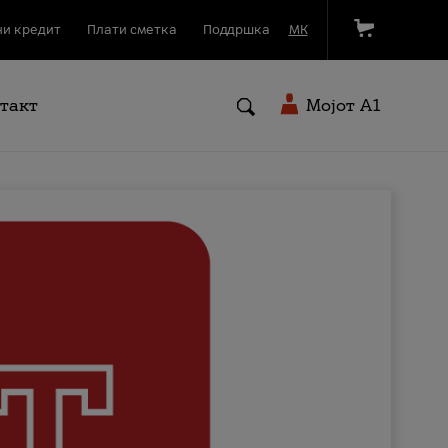
и кредит
Плати сметка
Поддршка
МК
такт
Мојот A1