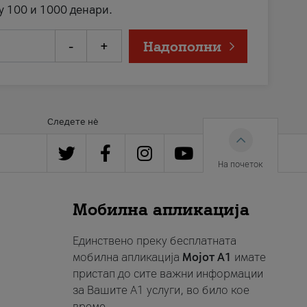
у 100 и 1000 денари.
-
+
Надополни
Следете нè
На почеток
Мобилна апликација
Единствено преку бесплатната
мобилна апликација
Мојот A1
имате
пристап до сите важни информации
за Вашите A1 услуги, во било кое
време.