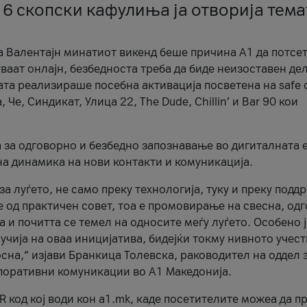
 6 скопски кафулиња ја отворија тема
а Валентајн минатиот викенд беше причина А1 да потсет
ваат онлајн, безбедноста треба да биде неизоставен дел
ата реализираше посебна активација посветена на safe d
е, Синдикат, Улица 22, The Dude, Chillin’ и Bar 90 кои
а за одговорно и безбедно запознавање во дигиталната 
на динамика на нови контакти и комуникација.
а луѓето, не само преку технологија, туку и преку подд
ќе од практичен совет, тоа е промовирање на свесна, од
а и почитта се темел на односите меѓу луѓето. Особено 
чија на оваа иницијатива, бидејќи токму нивното учест
сна,“ изјави Бранкица Толевска, раководител на оддел 
поративни комуникации во А1 Македонија.
R код кој води кон a1.mk, каде посетителите можеа да п