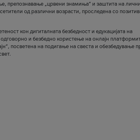
ње, препознавање „црвени знамиња“ и заштита на личн
осетители од различни возрасти, проследена со позити
ветеност кон дигиталната безбедност и едукацијата на
 одговорно и безбедно користење на онлајн платформит
јн“, посветена на подигање на свеста и обезбедување 
свет.