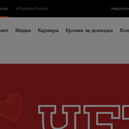
а нас
#ПодобарОнлајн
Надополн
свет
Медиа
Кариера
Броеви за донации
Кон