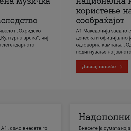
мена музичка
национална 
користење на
аследство
сообраќајот
ивалот „Охридско
A1 Македонија заедно 
„Културна врска“, чиј
денеска и официјално 
а легендарната
одговорна кампања „Од
подигнување на јавната 
Дознај повеќе
Надополни
 А1, само внесете го
Внесете ја сумата кој