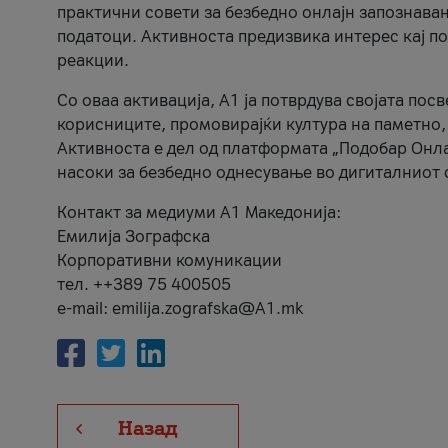
практични совети за безбедно онлајн запознава
податоци. Активноста предизвика интерес кај п
реакции.
Со оваа активација, А1 ја потврдува својата пос
корисниците, промовирајќи култура на паметно,
Активноста е дел од платформата „Подобар Онла
насоки за безбедно однесување во дигиталниот 
Контакт за медиуми А1 Македонија:
Емилија Зографска
Корпоративни комуникации
тел. ++389 75 400505
e-mail: emilija.zografska@A1.mk
Назад