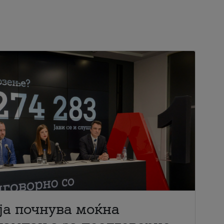
ја почнува моќна