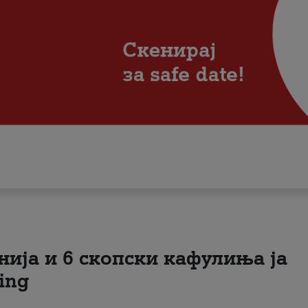
нија и 6 скопски кафулиња ја
ing