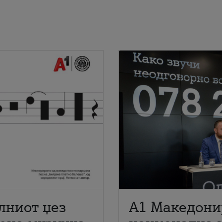
лниот џез
A1 Македони