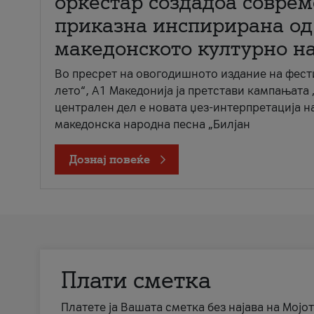
оркестар создадоа совре
приказна инспирирана од
македонското културно н
Во пресрет на овогодишното издание на фест
лето“, А1 Македонија ја претстави кампањата 
централен дел е новата џез-интерпретација н
македонска народна песна „Билјан
Дознај повеќе
Плати сметка
Платете ја Вашата сметка без најава на Мојот