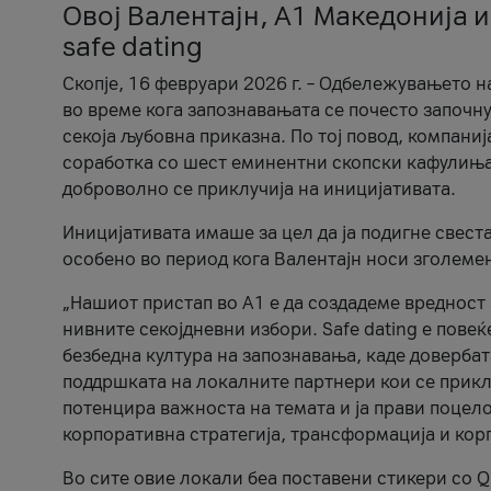
Овој Валентајн, A1 Македонија и
safe dating
Скопје, 16 февруари 2026 г. – Одбележувањето н
во време кога запознавањата се почесто започну
секоја љубовна приказна. По тој повод, компаниј
соработка со шест еминентни скопски кафулиња, Ч
доброволно се приклучија на иницијативата.
Иницијативата имаше за цел да ја подигне свест
особено во период кога Валентајн носи зголеме
„Нашиот пристап во А1 е да создадеме вредност з
нивните секојдневни избори. Safe dating е пове
безбедна култура на запознавања, каде довербат
поддршката на локалните партнери кои се приклу
потенцира важноста на темата и ја прави поцело
корпоративна стратегија, трансформација и кор
Во сите овие локали беа поставени стикери со Q