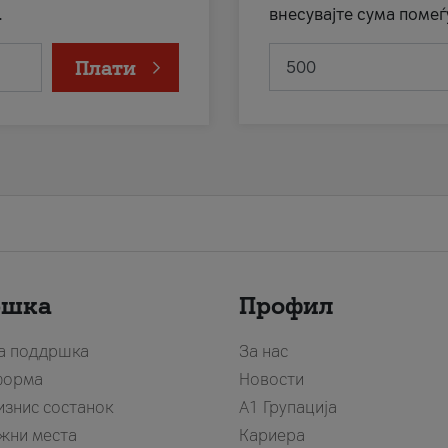
.
внесувајте сума помеѓ
Плати
ршка
Профил
за поддршка
За нас
форма
Новости
изнис состанок
А1 Групација
жни места
Кариера