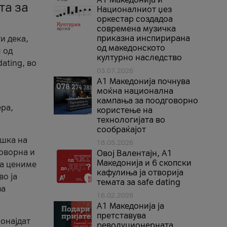
та за
Националниот џез
оркестар создадоа
современа музичка
приказна инспирирана
и дека,
од македонското
 од
културно наследство
ating, во
03.07.2026
A1 Македонија почнува
моќна национална
кампања за поодговорно
ера,
користење на
технологијата во
сообраќајот
ршка на
18.05.2026
говорна и
Овој Валентајн, A1
Македонија и 6 скопски
ја цениме
кафулиња ја отворија
во ја
темата за safe dating
за
16.02.2026
А1 Македонија ја
претставува
ронајдат
револуционерната