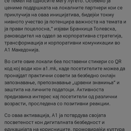
се темел на односите меѓу луѓето. Особено ја
цениме поддршката на локалните партнери кои се
приклучија на оваа иницијатива, бидејќи токму
нивното учество ја потенцира важноста на темата и
ја прави поцелосна,“ изјави Бранкица Толевска,
раководител на оддел за корпоративна стратегија,
трансформација и корпоративни комуникации во
А1 Македонија.
Во сите овие локали беа поставени стикери со QR
код кој води кон a1.mk, каде посетителите можеа да
пронајдат практични совети за безбедно онлајн
запознавање, препознавање „црвени знамиња“ и
заштита на личните податоци. Активноста
предизвика интерес кај посетители од различни
возрасти, проследена со позитивни реакции.
Со оваа активација, А1 ја потврдува својата
посветеност кон дигиталната безбедност и
едукацијата на корисниците, промовирајќи култура