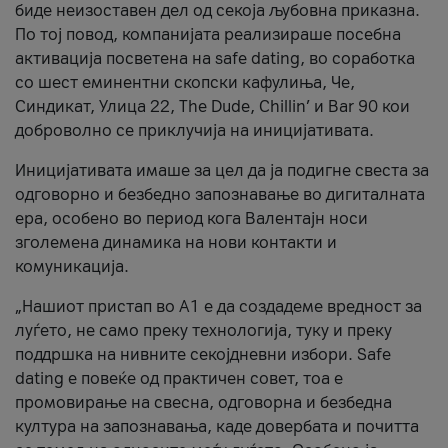
биде неизоставен дел од секоја љубовна приказна.
По тој повод, компанијата реализираше посебна
активација посветена на safe dating, во соработка
со шест еминентни скопски кафулиња, Че,
Синдикат, Улица 22, The Dude, Chillin’ и Bar 90 кои
доброволно се приклучија на иницијативата.
Иницијативата имаше за цел да ја подигне свеста за
одговорно и безбедно запознавање во дигиталната
ера, особено во период кога Валентајн носи
зголемена динамика на нови контакти и
комуникација.
„Нашиот пристап во А1 е да создадеме вредност за
луѓето, не само преку технологија, туку и преку
поддршка на нивните секојдневни избори. Safe
dating е повеќе од практичен совет, тоа е
промовирање на свесна, одговорна и безбедна
култура на запознавања, каде довербата и почитта