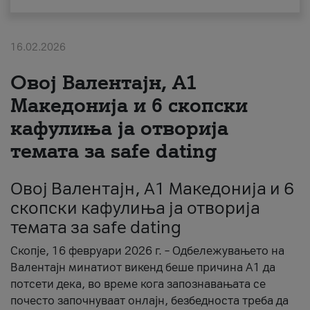
За нас
16.02.2026
#ПодобарОнлајн
Овој Валентајн, A1
Македонија и 6 скопски
кафулиња ја отворија
темата за safe dating
Овој Валентајн, A1 Македонија и 6
скопски кафулиња ја отворија
темата за safe dating
Скопје, 16 февруари 2026 г. – Одбележувањето на
Валентајн минатиот викенд беше причина А1 да
потсети дека, во време кога запознавањата се
почесто започнуваат онлајн, безбедноста треба да