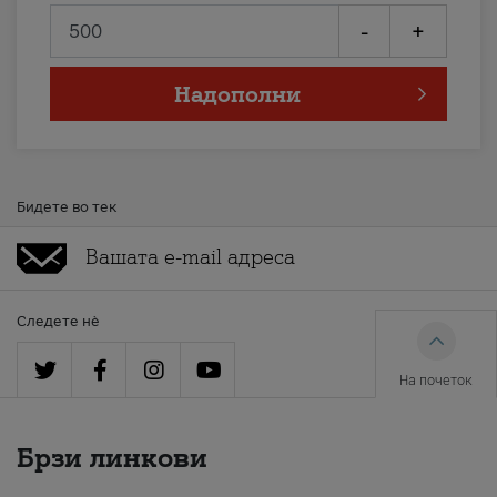
-
+
Надополни
Бидете во тек
Следете нè
На почеток
Брзи линкови