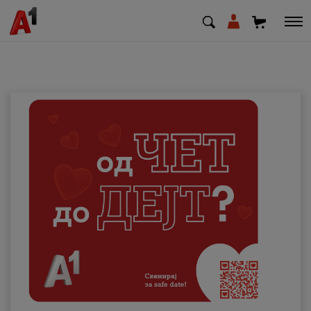
МК
EN
SQ
Приватни
Деловни
Поддршка
Надополни кредит
Плати сметка