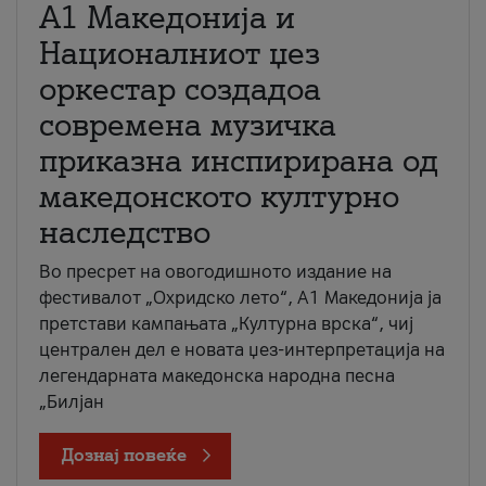
А1 Македонија и
Националниот џез
оркестар создадоа
современа музичка
приказна инспирирана од
македонското културно
наследство
Во пресрет на овогодишното издание на
фестивалот „Охридско лето“, А1 Македонија ја
претстави кампањата „Културна врска“, чиј
централен дел е новата џез-интерпретација на
легендарната македонска народна песна
„Билјан
Дознај повеќе