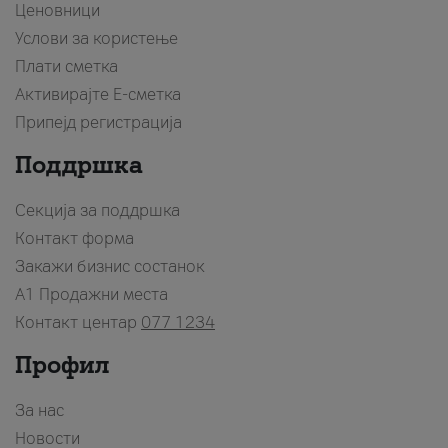
Ценовници
Услови за користење
Плати сметка
Активирајте Е-сметка
Припејд регистрација
Поддршка
Секција за поддршка
Контакт форма
Закажи бизнис состанок
A1 Продажни места
Контакт центар
077 1234
Профил
За нас
Новости