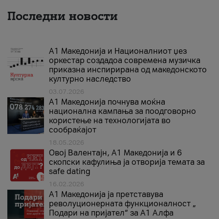
Последни новости
А1 Македонија и Националниот џез
оркестар создадоа современа музичка
приказна инспирирана од македонското
културно наследство
03.07.2026
A1 Македонија почнува моќна
национална кампања за поодговорно
користење на технологијата во
сообраќајот
18.05.2026
Овој Валентајн, A1 Македонија и 6
скопски кафулиња ја отворија темата за
safe dating
16.02.2026
А1 Македонија ја претставува
револуционерната функционалност „
Подари на пријател“ за А1 Алфа