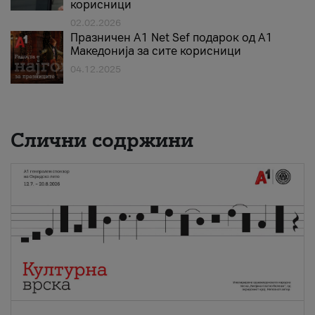
корисници
02.02.2026
Празничен A1 Net Sеf подарок од А1
Македонија за сите корисници
04.12.2025
Слични содржини