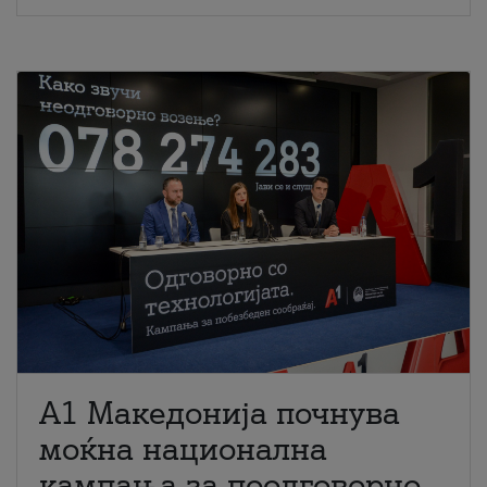
A1 Македонија почнува
моќна национална
кампања за поодговорно