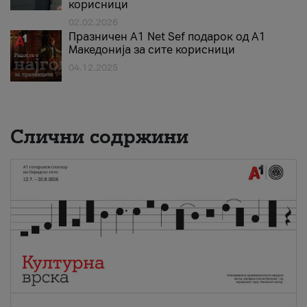
корисници
02.02.2026
Празничен A1 Net Sеf подарок од А1
Македонија за сите корисници
04.12.2025
Слични содржини