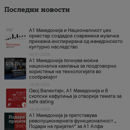
Последни новости
А1 Македонија и Националниот џез
оркестар создадоа современа музичка
приказна инспирирана од македонското
културно наследство
03.07.2026
A1 Македонија почнува моќна
национална кампања за поодговорно
користење на технологијата во
сообраќајот
18.05.2026
Овој Валентајн, A1 Македонија и 6
скопски кафулиња ја отворија темата за
safe dating
16.02.2026
А1 Македонија ја претставува
револуционерната функционалност „
Подари на пријател“ за А1 Алфа