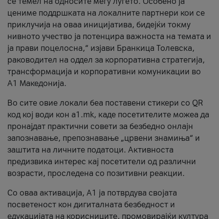
се темел на односите меѓу луѓето. Особено ја
цениме поддршката на локалните партнери кои се
приклучија на оваа иницијатива, бидејќи токму
нивното учество ја потенцира важноста на темата и
ја прави поцелосна,“ изјави Бранкица Толевска,
раководител на оддел за корпоративна стратегија,
трансформација и корпоративни комуникации во
А1 Македонија.
Во сите овие локали беа поставени стикери со QR
код кој води кон a1.mk, каде посетителите можеа да
пронајдат практични совети за безбедно онлајн
запознавање, препознавање „црвени знамиња“ и
заштита на личните податоци. Активноста
предизвика интерес кај посетители од различни
возрасти, проследена со позитивни реакции.
Со оваа активација, А1 ја потврдува својата
посветеност кон дигиталната безбедност и
едукацијата на корисниците, промовирајќи култура