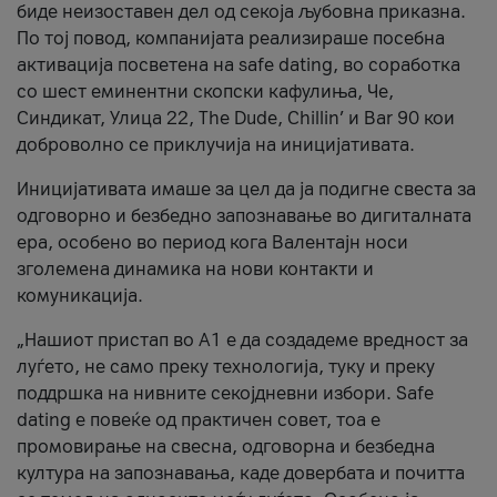
биде неизоставен дел од секоја љубовна приказна.
По тој повод, компанијата реализираше посебна
активација посветена на safe dating, во соработка
со шест еминентни скопски кафулиња, Че,
Синдикат, Улица 22, The Dude, Chillin’ и Bar 90 кои
доброволно се приклучија на иницијативата.
Иницијативата имаше за цел да ја подигне свеста за
одговорно и безбедно запознавање во дигиталната
ера, особено во период кога Валентајн носи
зголемена динамика на нови контакти и
комуникација.
„Нашиот пристап во А1 е да создадеме вредност за
луѓето, не само преку технологија, туку и преку
поддршка на нивните секојдневни избори. Safe
dating е повеќе од практичен совет, тоа е
промовирање на свесна, одговорна и безбедна
култура на запознавања, каде довербата и почитта