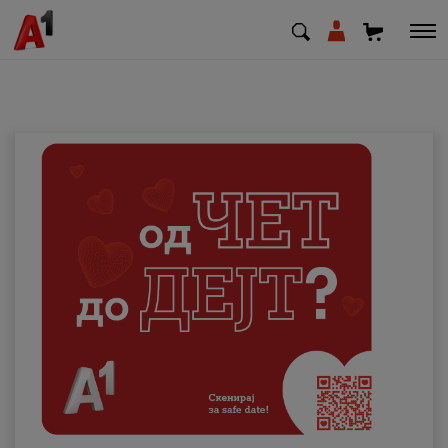
МК
EN
SQ
Приватни
Деловни
Поддршка
Надополни кредит
Плати сметка