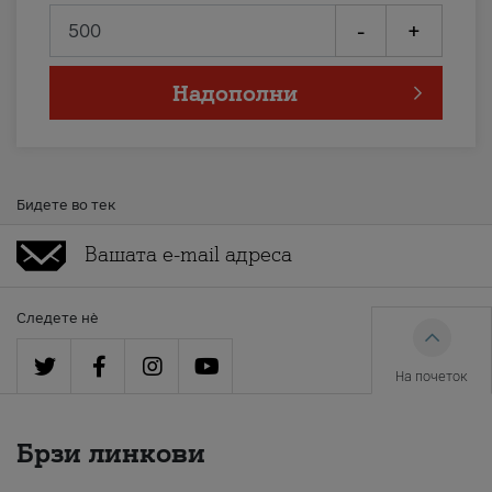
-
+
Надополни
Бидете во тек
Следете нè
На почеток
Брзи линкови