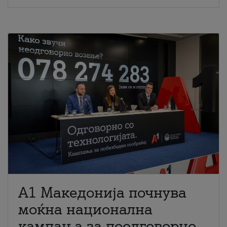
A1 Македонија почнува
моќна национална
кампања за поодговорно