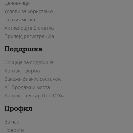
Ценовници
Услови за користење
Плати сметка
Активирајте Е-сметка
Припејд регистрација
Поддршка
Секција за поддршка
Контакт форма
Закажи бизнис состанок
A1 Продажни места
Контакт центар
077 1234
Профил
За нас
Новости