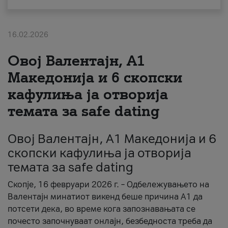
За нас
16.02.2026
#ПодобарОнлајн
Овој Валентајн, A1
Македонија и 6 скопски
кафулиња ја отворија
темата за safe dating
Овој Валентајн, A1 Македонија и 6
скопски кафулиња ја отворија
темата за safe dating
Скопје, 16 февруари 2026 г. – Одбележувањето на
Валентајн минатиот викенд беше причина А1 да
потсети дека, во време кога запознавањата се
почесто започнуваат онлајн, безбедноста треба да