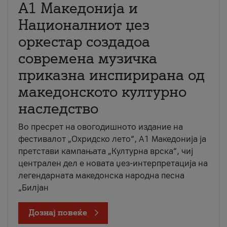
А1 Македонија и
Националниот џез
оркестар создадоа
современа музичка
приказна инспирирана од
македонското културно
наследство
Во пресрет на овогодишното издание на
фестивалот „Охридско лето“, А1 Македонија ја
претстави кампањата „Културна врска“, чиј
централен дел е новата џез-интерпретација на
легендарната македонска народна песна
„Билјан
Дознај повеќе