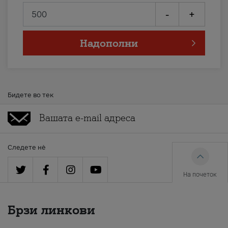
-
+
Надополни
Бидете во тек
Следете нè
На почеток
Брзи линкови