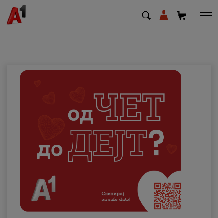
МК
EN
SQ
Приватни
Деловни
Поддршка
Надополни кредит
Плати сметка