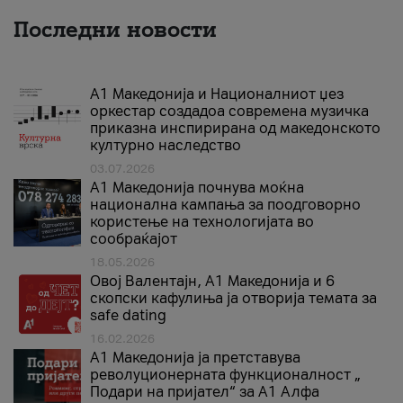
Последни новости
А1 Македонија и Националниот џез
оркестар создадоа современа музичка
приказна инспирирана од македонското
културно наследство
03.07.2026
A1 Македонија почнува моќна
национална кампања за поодговорно
користење на технологијата во
сообраќајот
18.05.2026
Овој Валентајн, A1 Македонија и 6
скопски кафулиња ја отворија темата за
safe dating
16.02.2026
А1 Македонија ја претставува
револуционерната функционалност „
Подари на пријател“ за А1 Алфа