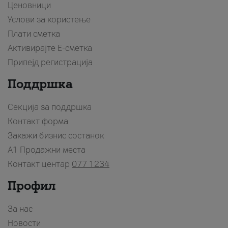
Ценовници
Услови за користење
Плати сметка
Активирајте Е-сметка
Припејд регистрација
Поддршка
Секција за поддршка
Контакт форма
Закажи бизнис состанок
A1 Продажни места
Контакт центар
077 1234
Профил
За нас
Новости