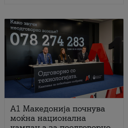
A1 Македонија почнува
моќна национална
кампања за поодговорно