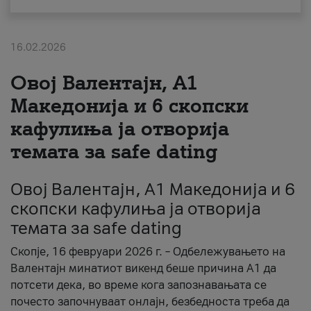
За нас
16.02.2026
#ПодобарОнлајн
Овој Валентајн, A1
Македонија и 6 скопски
кафулиња ја отворија
темата за safe dating
Овој Валентајн, A1 Македонија и 6
скопски кафулиња ја отворија
темата за safe dating
Скопје, 16 февруари 2026 г. – Одбележувањето на
Валентајн минатиот викенд беше причина А1 да
потсети дека, во време кога запознавањата се
почесто започнуваат онлајн, безбедноста треба да