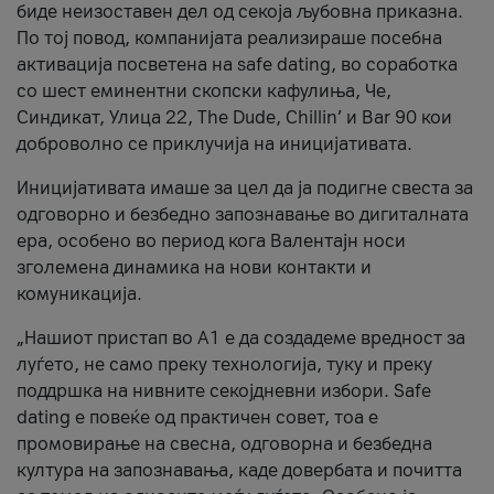
биде неизоставен дел од секоја љубовна приказна.
По тој повод, компанијата реализираше посебна
активација посветена на safe dating, во соработка
со шест еминентни скопски кафулиња, Че,
Синдикат, Улица 22, The Dude, Chillin’ и Bar 90 кои
доброволно се приклучија на иницијативата.
Иницијативата имаше за цел да ја подигне свеста за
одговорно и безбедно запознавање во дигиталната
ера, особено во период кога Валентајн носи
зголемена динамика на нови контакти и
комуникација.
„Нашиот пристап во А1 е да создадеме вредност за
луѓето, не само преку технологија, туку и преку
поддршка на нивните секојдневни избори. Safe
dating е повеќе од практичен совет, тоа е
промовирање на свесна, одговорна и безбедна
култура на запознавања, каде довербата и почитта