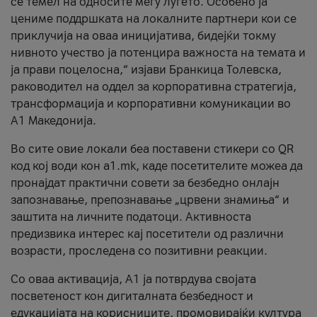
се темел на односите меѓу луѓето. Особено ја
цениме поддршката на локалните партнери кои се
приклучија на оваа иницијатива, бидејќи токму
нивното учество ја потенцира важноста на темата и
ја прави поцелосна,“ изјави Бранкица Толевска,
раководител на оддел за корпоративна стратегија,
трансформација и корпоративни комуникации во
А1 Македонија.
Во сите овие локали беа поставени стикери со QR
код кој води кон a1.mk, каде посетителите можеа да
пронајдат практични совети за безбедно онлајн
запознавање, препознавање „црвени знамиња“ и
заштита на личните податоци. Активноста
предизвика интерес кај посетители од различни
возрасти, проследена со позитивни реакции.
Со оваа активација, А1 ја потврдува својата
посветеност кон дигиталната безбедност и
едукацијата на корисниците, промовирајќи култура