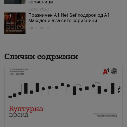
корисници
02.02.2026
Празничен A1 Net Sеf подарок од А1
Македонија за сите корисници
04.12.2025
Слични содржини