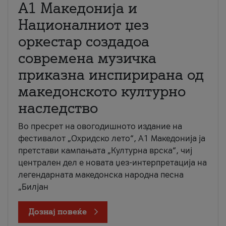
А1 Македонија и
Националниот џез
оркестар создадоа
современа музичка
приказна инспирирана од
македонското културно
наследство
Во пресрет на овогодишното издание на
фестивалот „Охридско лето“, А1 Македонија ја
претстави кампањата „Културна врска“, чиј
централен дел е новата џез-интерпретација на
легендарната македонска народна песна
„Билјан
Дознај повеќе