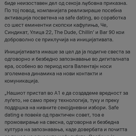
биде неизоставен дел од секоја љубовна приказна.
По тој повод, компанијата реализираше посебна
активација посветена на safe dating, во соработка
со шест еминентни скопски кафулиња, Че,
Синдикат, Улица 22, The Dude, Chillin’ и Bar 90 кои
доброволно се приклучија на иницијативата.
Иницијативата имаше за цел да ја подигне свеста за
одговорно и безбедно запознавање во дигиталната
ера, особено во период кога Валентајн носи
зголемена динамика на нови контакти и
комуникација.
„Нашиот пристап во А1 е да создадеме вредност за
луѓето, не само преку технологија, туку и преку
поддршка на нивните секојдневни избори. Safe
dating е повеќе од практичен совет, тоа е
промовирање на свесна, одговорна и безбедна
култура на запознавања, каде довербата и почитта