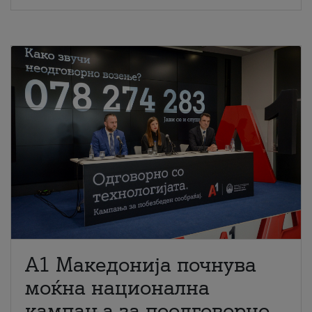
A1 Македонија почнува
моќна национална
кампања за поодговорно