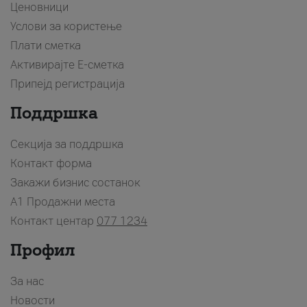
Ценовници
Услови за користење
Плати сметка
Активирајте Е-сметка
Припејд регистрација
Поддршка
Секција за поддршка
Контакт форма
Закажи бизнис состанок
A1 Продажни места
Контакт центар
077 1234
Профил
За нас
Новости