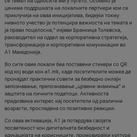
се темел на односите меѓу луѓето. Особено ја
цениме поддршката на локалните партнери кои се
приклучија на оваа иницијатива, бидејќи токму
нивното учество ја потенцира важноста на темата и
ја прави поцелосна,“ изјави Бранкица Толевска,
раководител на оддел за корпоративна стратегија,
трансформација и корпоративни комуникации во
А1 Македонија.
Во сите овие локали беа поставени стикери со QR
код кој води кон a1.mk, каде посетителите можеа да
пронајдат практични совети за безбедно онлајн
запознавање, препознавање „црвени знамиња“ и
заштита на личните податоци. Активноста
предизвика интерес кај посетители од различни
возрасти, проследена со позитивни реакции.
Со оваа активација, А1 ја потврдува својата
посветеност кон дигиталната безбедност и
едукацијата на корисниците, промовирајќи култура