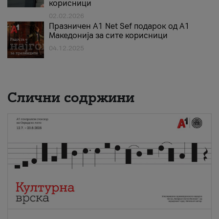
корисници
02.02.2026
Празничен A1 Net Sеf подарок од А1
Македонија за сите корисници
04.12.2025
Слични содржини