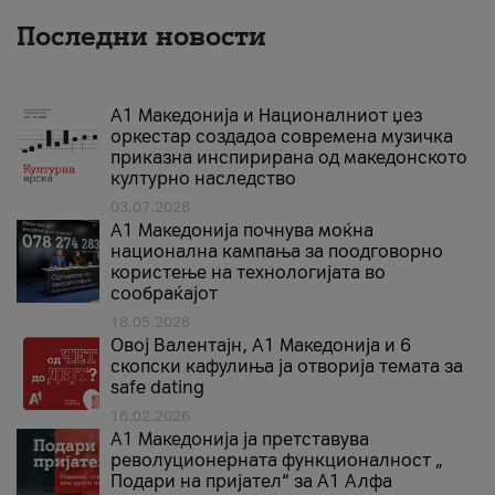
Последни новости
А1 Македонија и Националниот џез
оркестар создадоа современа музичка
приказна инспирирана од македонското
културно наследство
03.07.2026
A1 Македонија почнува моќна
национална кампања за поодговорно
користење на технологијата во
сообраќајот
18.05.2026
Овој Валентајн, A1 Македонија и 6
скопски кафулиња ја отворија темата за
safe dating
16.02.2026
А1 Македонија ја претставува
револуционерната функционалност „
Подари на пријател“ за А1 Алфа