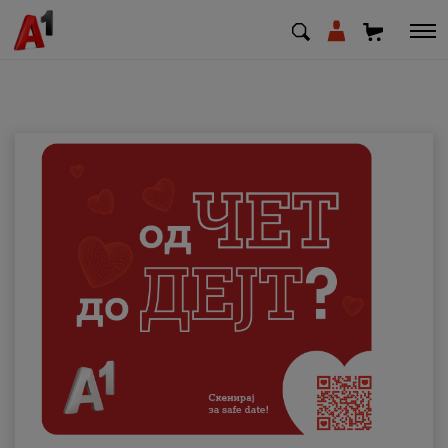
МК
EN
SQ
Приватни
Деловни
Поддршка
Надополни кредит
Плати сметка