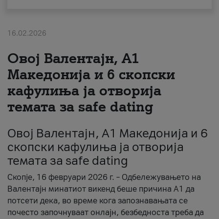
За нас
16.02.2026
#ПодобарОнлајн
Овој Валентајн, A1
Македонија и 6 скопски
кафулиња ја отворија
темата за safe dating
Овој Валентајн, A1 Македонија и 6
скопски кафулиња ја отворија
темата за safe dating
Скопје, 16 февруари 2026 г. – Одбележувањето на
Валентајн минатиот викенд беше причина А1 да
потсети дека, во време кога запознавањата се
почесто започнуваат онлајн, безбедноста треба да