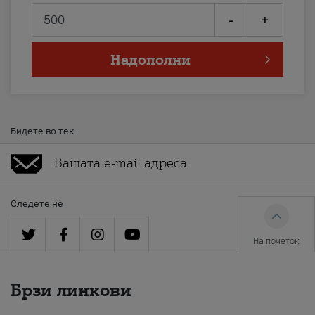
-
+
Надополни
Бидете во тек
Следете нè
На почеток
Брзи линкови