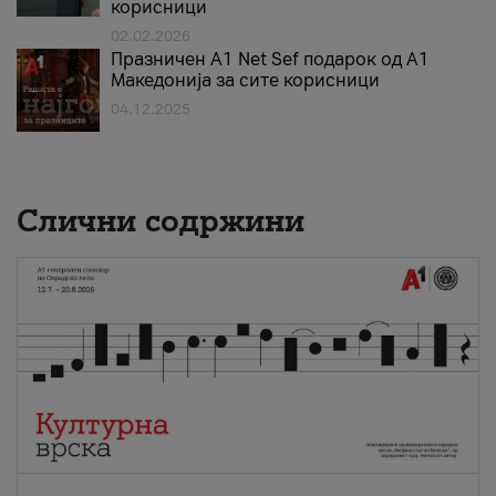
корисници
02.02.2026
Празничен A1 Net Sеf подарок од А1
Македонија за сите корисници
04.12.2025
Слични содржини