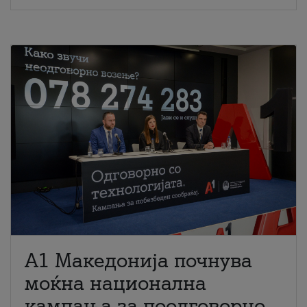
A1 Македонија почнува
моќна национална
кампања за поодговорно