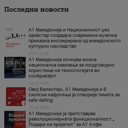
Последни новости
А1 Македонија и Националниот џез
оркестар создадоа современа музичка
приказна инспирирана од македонското
културно наследство
03.07.2026
A1 Македонија почнува моќна
национална кампања за поодговорно
користење на технологијата во
сообраќајот
18.05.2026
Овој Валентајн, A1 Македонија и 6
скопски кафулиња ја отворија темата за
safe dating
16.02.2026
А1 Македонија ја претставува
револуционерната функционалност „
Подари на пријател“ за А1 Алфа