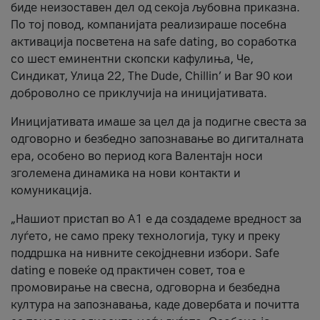
биде неизоставен дел од секоја љубовна приказна.
По тој повод, компанијата реализираше посебна
активација посветена на safe dating, во соработка
со шест еминентни скопски кафулиња, Че,
Синдикат, Улица 22, The Dude, Chillin’ и Bar 90 кои
доброволно се приклучија на иницијативата.
Иницијативата имаше за цел да ја подигне свеста за
одговорно и безбедно запознавање во дигиталната
ера, особено во период кога Валентајн носи
зголемена динамика на нови контакти и
комуникација.
„Нашиот пристап во А1 е да создадеме вредност за
луѓето, не само преку технологија, туку и преку
поддршка на нивните секојдневни избори. Safe
dating е повеќе од практичен совет, тоа е
промовирање на свесна, одговорна и безбедна
култура на запознавања, каде довербата и почитта