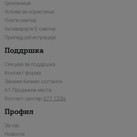
Ценовници
Услови за користење
Плати сметка
Активирајте Е-сметка
Припејд регистрација
Поддршка
Секција за поддршка
Контакт форма
Закажи бизнис состанок
A1 Продажни места
Контакт центар
077 1234
Профил
За нас
Новости