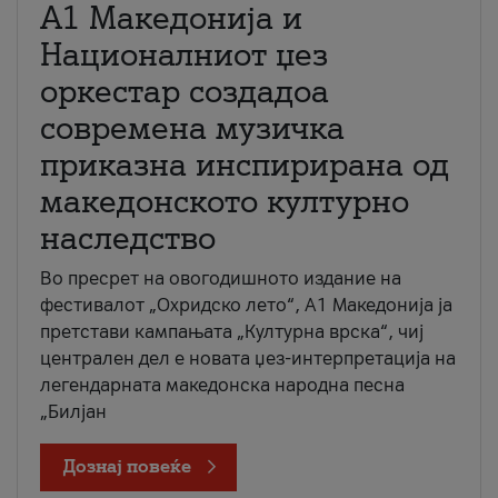
А1 Македонија и
Националниот џез
оркестар создадоа
современа музичка
приказна инспирирана од
македонското културно
наследство
Во пресрет на овогодишното издание на
фестивалот „Охридско лето“, А1 Македонија ја
претстави кампањата „Културна врска“, чиј
централен дел е новата џез-интерпретација на
легендарната македонска народна песна
„Билјан
Дознај повеќе