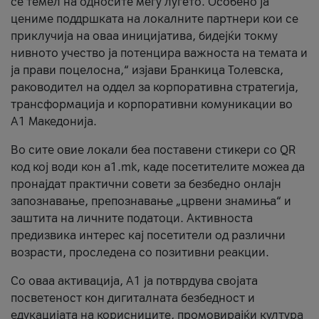
се темел на односите меѓу луѓето. Особено ја
цениме поддршката на локалните партнери кои се
приклучија на оваа иницијатива, бидејќи токму
нивното учество ја потенцира важноста на темата и
ја прави поцелосна,“ изјави Бранкица Толевска,
раководител на оддел за корпоративна стратегија,
трансформација и корпоративни комуникации во
А1 Македонија.
Во сите овие локали беа поставени стикери со QR
код кој води кон a1.mk, каде посетителите можеа да
пронајдат практични совети за безбедно онлајн
запознавање, препознавање „црвени знамиња“ и
заштита на личните податоци. Активноста
предизвика интерес кај посетители од различни
возрасти, проследена со позитивни реакции.
Со оваа активација, А1 ја потврдува својата
посветеност кон дигиталната безбедност и
едукацијата на корисниците, промовирајќи култура