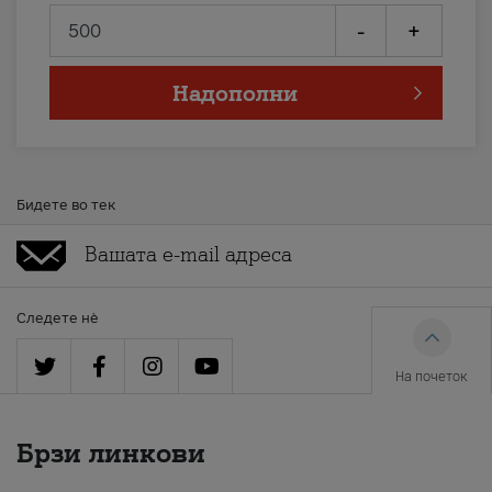
-
+
Надополни
Бидете во тек
Следете нè
На почеток
Брзи линкови