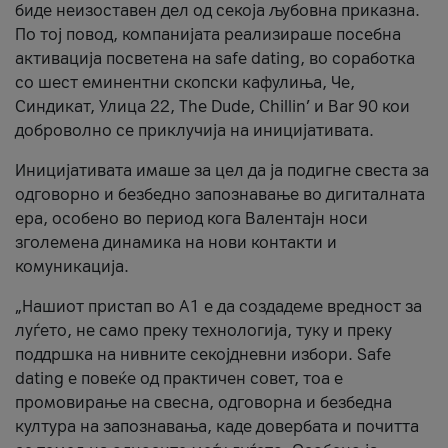
биде неизоставен дел од секоја љубовна приказна.
По тој повод, компанијата реализираше посебна
активација посветена на safe dating, во соработка
со шест еминентни скопски кафулиња, Че,
Синдикат, Улица 22, The Dude, Chillin’ и Bar 90 кои
доброволно се приклучија на иницијативата.
Иницијативата имаше за цел да ја подигне свеста за
одговорно и безбедно запознавање во дигиталната
ера, особено во период кога Валентајн носи
зголемена динамика на нови контакти и
комуникација.
„Нашиот пристап во А1 е да создадеме вредност за
луѓето, не само преку технологија, туку и преку
поддршка на нивните секојдневни избори. Safe
dating е повеќе од практичен совет, тоа е
промовирање на свесна, одговорна и безбедна
култура на запознавања, каде довербата и почитта