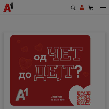
МК
EN
SQ
Приватни
Деловни
Поддршка
Надополни кредит
Плати сметка