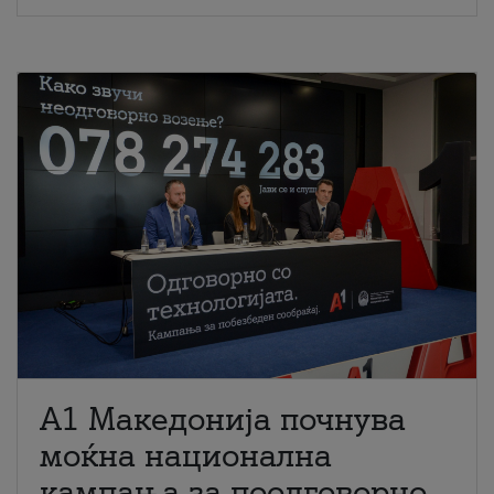
A1 Македонија почнува
моќна национална
кампања за поодговорно