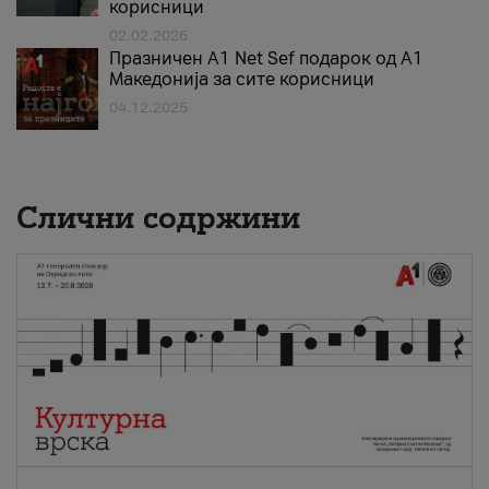
корисници
02.02.2026
Празничен A1 Net Sеf подарок од А1
Македонија за сите корисници
04.12.2025
Слични содржини