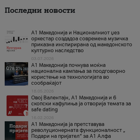
Последни новости
А1 Македонија и Националниот џез
оркестар создадоа современа музичка
приказна инспирирана од македонското
културно наследство
03.07.2026
A1 Македонија почнува моќна
национална кампања за поодговорно
користење на технологијата во
сообраќајот
18.05.2026
Овој Валентајн, A1 Македонија и 6
скопски кафулиња ја отворија темата за
safe dating
16.02.2026
А1 Македонија ја претставува
револуционерната функционалност „
Подари на пријател“ за А1 Алфа