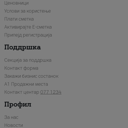
Ценовници
Услови за користење
Плати сметка
Активирајте Е-сметка
Припејд регистрација
Поддршка
Секција за поддршка
Контакт форма
Закажи бизнис состанок
A1 Продажни места
Контакт центар
077 1234
Профил
За нас
Новости