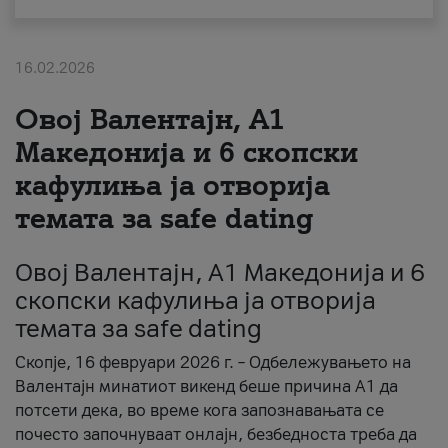
За нас
16.02.2026
#ПодобарОнлајн
Овој Валентајн, A1
Македонија и 6 скопски
кафулиња ја отворија
темата за safe dating
Овој Валентајн, A1 Македонија и 6
скопски кафулиња ја отворија
темата за safe dating
Скопје, 16 февруари 2026 г. – Одбележувањето на
Валентајн минатиот викенд беше причина А1 да
потсети дека, во време кога запознавањата се
почесто започнуваат онлајн, безбедноста треба да