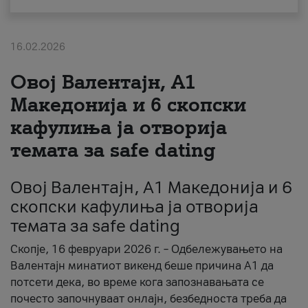
За нас
16.02.2026
#ПодобарОнлајн
Овој Валентајн, A1
Македонија и 6 скопски
кафулиња ја отворија
темата за safe dating
Овој Валентајн, A1 Македонија и 6
скопски кафулиња ја отворија
темата за safe dating
Скопје, 16 февруари 2026 г. – Одбележувањето на
Валентајн минатиот викенд беше причина А1 да
потсети дека, во време кога запознавањата се
почесто започнуваат онлајн, безбедноста треба да