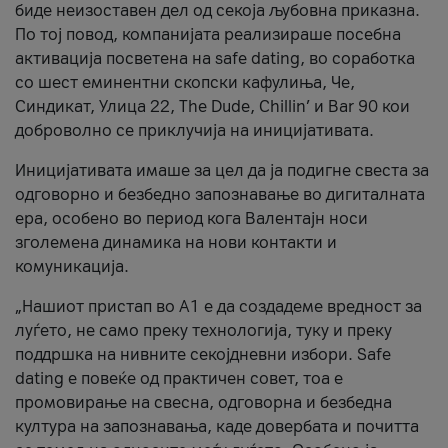
биде неизоставен дел од секоја љубовна приказна.
По тој повод, компанијата реализираше посебна
активација посветена на safe dating, во соработка
со шест еминентни скопски кафулиња, Че,
Синдикат, Улица 22, The Dude, Chillin’ и Bar 90 кои
доброволно се приклучија на иницијативата.
Иницијативата имаше за цел да ја подигне свеста за
одговорно и безбедно запознавање во дигиталната
ера, особено во период кога Валентајн носи
зголемена динамика на нови контакти и
комуникација.
„Нашиот пристап во А1 е да создадеме вредност за
луѓето, не само преку технологија, туку и преку
поддршка на нивните секојдневни избори. Safe
dating е повеќе од практичен совет, тоа е
промовирање на свесна, одговорна и безбедна
култура на запознавања, каде довербата и почитта