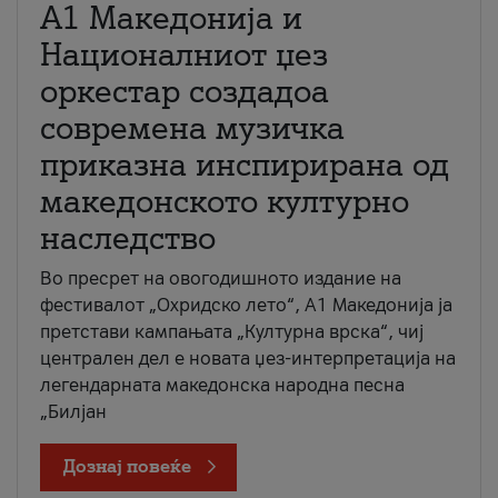
А1 Македонија и
Националниот џез
оркестар создадоа
современа музичка
приказна инспирирана од
македонското културно
наследство
Во пресрет на овогодишното издание на
фестивалот „Охридско лето“, А1 Македонија ја
претстави кампањата „Културна врска“, чиј
централен дел е новата џез-интерпретација на
легендарната македонска народна песна
„Билјан
Дознај повеќе