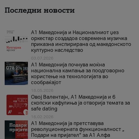
Последни новости
А1 Македонија и Националниот џез
оркестар создадоа современа музичка
приказна инспирирана од македонското
културно наследство
03.07.2026
A1 Македонија почнува моќна
национална кампања за поодговорно
користење на технологијата во
сообраќајот
18.05.2026
Овој Валентајн, A1 Македонија и 6
скопски кафулиња ја отворија темата за
safe dating
16.02.2026
А1 Македонија ја претставува
револуционерната функционалност „
Подари на пријател“ за А1 Алфа