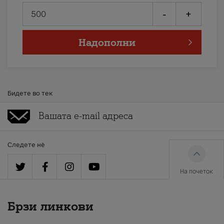
-
+
Надополни
Бидете во тек
Следете нè
На почеток
Брзи линкови