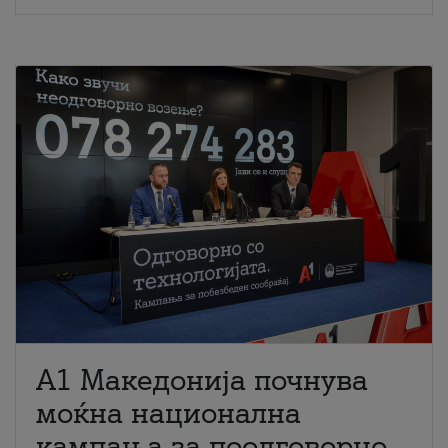
A1 Македонија почнува
моќна национална
кампања за поодговорно