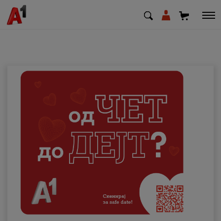
МК
EN
SQ
Приватни
Деловни
Поддршка
Надополни кредит
Плати сметка