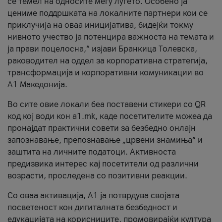
се темел на односите меѓу луѓето. Особено ја
цениме поддршката на локалните партнери кои се
приклучија на оваа иницијатива, бидејќи токму
нивното учество ја потенцира важноста на темата и
ја прави поцелосна,“ изјави Бранкица Толевска,
раководител на оддел за корпоративна стратегија,
трансформација и корпоративни комуникации во
А1 Македонија.
Во сите овие локали беа поставени стикери со QR
код кој води кон a1.mk, каде посетителите можеа да
пронајдат практични совети за безбедно онлајн
запознавање, препознавање „црвени знамиња“ и
заштита на личните податоци. Активноста
предизвика интерес кај посетители од различни
возрасти, проследена со позитивни реакции.
Со оваа активација, А1 ја потврдува својата
посветеност кон дигиталната безбедност и
едукацијата на корисниците, промовирајќи култура