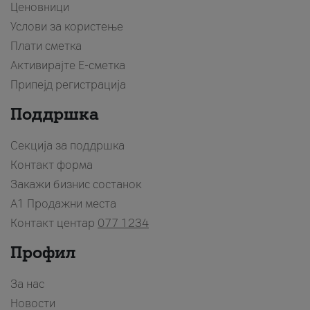
Ценовници
Услови за користење
Плати сметка
Активирајте Е-сметка
Припејд регистрација
Поддршка
Секција за поддршка
Контакт форма
Закажи бизнис состанок
A1 Продажни места
Контакт центар
077 1234
Профил
За нас
Новости