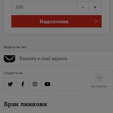
-
+
Надополни
Бидете во тек
Следете нè
На почеток
Брзи линкови