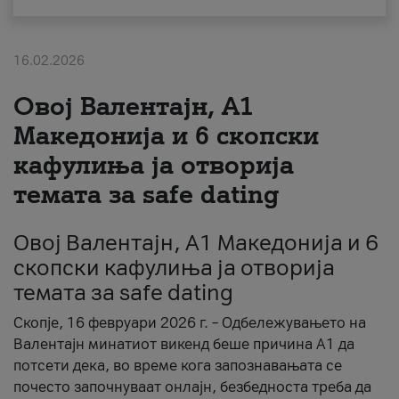
За нас
16.02.2026
#ПодобарОнлајн
Овој Валентајн, A1
Македонија и 6 скопски
кафулиња ја отворија
темата за safe dating
Овој Валентајн, A1 Македонија и 6
скопски кафулиња ја отворија
темата за safe dating
Скопје, 16 февруари 2026 г. – Одбележувањето на
Валентајн минатиот викенд беше причина А1 да
потсети дека, во време кога запознавањата се
почесто започнуваат онлајн, безбедноста треба да