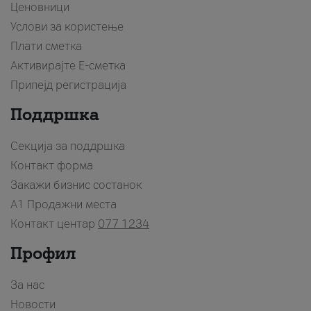
Ценовници
Услови за користење
Плати сметка
Активирајте Е-сметка
Припејд регистрација
Поддршка
Секција за поддршка
Контакт форма
Закажи бизнис состанок
A1 Продажни места
Контакт центар
077 1234
Профил
За нас
Новости