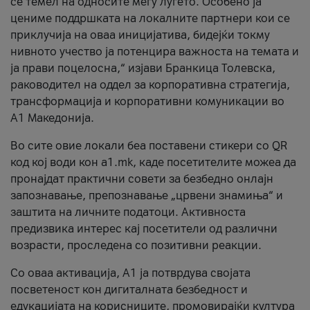
се темел на односите меѓу луѓето. Особено ја
цениме поддршката на локалните партнери кои се
приклучија на оваа иницијатива, бидејќи токму
нивното учество ја потенцира важноста на темата и
ја прави поцелосна,“ изјави Бранкица Толевска,
раководител на оддел за корпоративна стратегија,
трансформација и корпоративни комуникации во
А1 Македонија.
Во сите овие локали беа поставени стикери со QR
код кој води кон a1.mk, каде посетителите можеа да
пронајдат практични совети за безбедно онлајн
запознавање, препознавање „црвени знамиња“ и
заштита на личните податоци. Активноста
предизвика интерес кај посетители од различни
возрасти, проследена со позитивни реакции.
Со оваа активација, А1 ја потврдува својата
посветеност кон дигиталната безбедност и
едукацијата на корисниците, промовирајќи култура