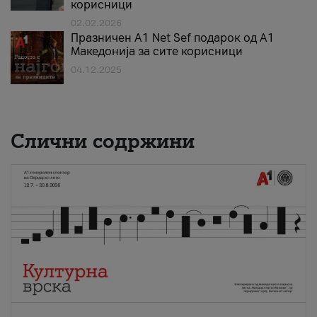
корисници
02.02.2026
Празничен A1 Net Sеf подарок од А1
Македонија за сите корисници
04.12.2025
Слични содржини