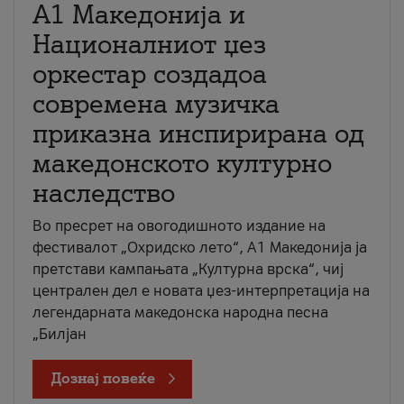
А1 Македонија и
Националниот џез
оркестар создадоа
современа музичка
приказна инспирирана од
македонското културно
наследство
Во пресрет на овогодишното издание на
фестивалот „Охридско лето“, А1 Македонија ја
претстави кампањата „Културна врска“, чиј
централен дел е новата џез-интерпретација на
легендарната македонска народна песна
„Билјан
Дознај повеќе