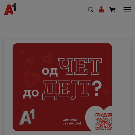
МК
EN
SQ
Приватни
Деловни
Поддршка
Надополни кредит
Плати сметка