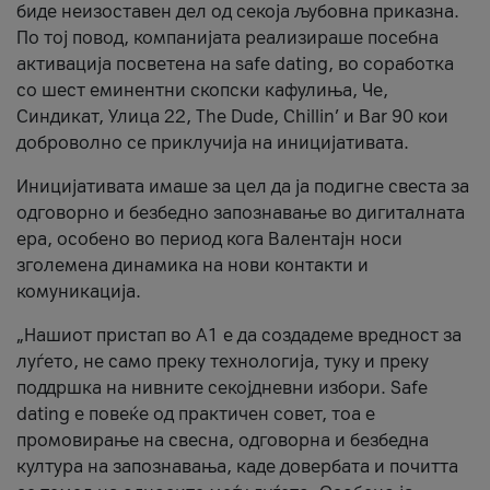
биде неизоставен дел од секоја љубовна приказна.
По тој повод, компанијата реализираше посебна
активација посветена на safe dating, во соработка
со шест еминентни скопски кафулиња, Че,
Синдикат, Улица 22, The Dude, Chillin’ и Bar 90 кои
доброволно се приклучија на иницијативата.
Иницијативата имаше за цел да ја подигне свеста за
одговорно и безбедно запознавање во дигиталната
ера, особено во период кога Валентајн носи
зголемена динамика на нови контакти и
комуникација.
„Нашиот пристап во А1 е да создадеме вредност за
луѓето, не само преку технологија, туку и преку
поддршка на нивните секојдневни избори. Safe
dating е повеќе од практичен совет, тоа е
промовирање на свесна, одговорна и безбедна
култура на запознавања, каде довербата и почитта