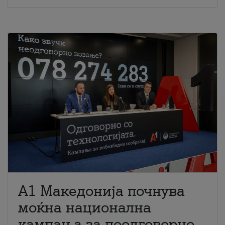
A1 Македонија почнува
моќна национална
кампања за поодговорно