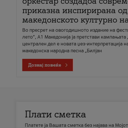
оркестар создадоа совре
приказна инспирирана од
македонското културно н
Во пресрет на овогодишното издание на фест
лето“, А1 Македонија ја претстави кампањата 
централен дел е новата џез-интерпретација н
македонска народна песна „Билјан
Дознај повеќе
Плати сметка
Платете ја Вашата сметка без најава на Мојот