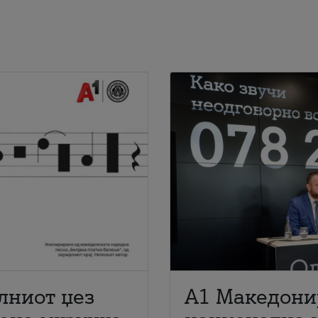
лниот џез
A1 Македони