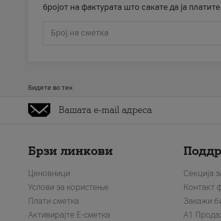
бројот на фактурата што сакате да ја платите
Број на сметка
Бидете во тек
Брзи линкови
Подд
Ценовници
Секција 
Услови за користење
Контакт 
Плати сметка
Закажи б
Активирајте Е-сметка
A1 Прода