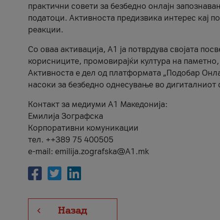
практични совети за безбедно онлајн запознава
податоци. Активноста предизвика интерес кај п
реакции.
Со оваа активација, А1 ја потврдува својата пос
корисниците, промовирајќи култура на паметно,
Активноста е дел од платформата „Подобар Онла
насоки за безбедно однесување во дигиталниот 
Контакт за медиуми А1 Македонија:
Емилија Зографска
Корпоративни комуникации
тел. ++389 75 400505
e-mail: emilija.zografska@A1.mk
Назад