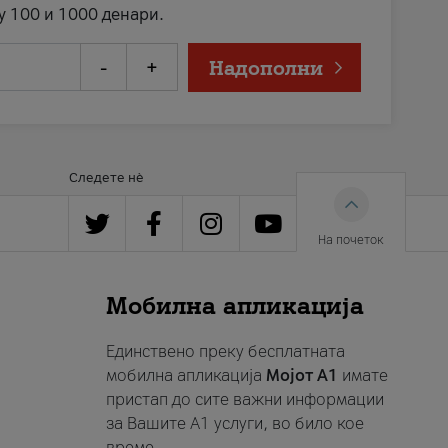
у 100 и 1000 денари.
-
+
Надополни
Следете нè
На почеток
Мобилна апликација
Единствено преку бесплатната
мобилна апликација
Мојот A1
имате
пристап до сите важни информации
за Вашите A1 услуги, во било кое
време.