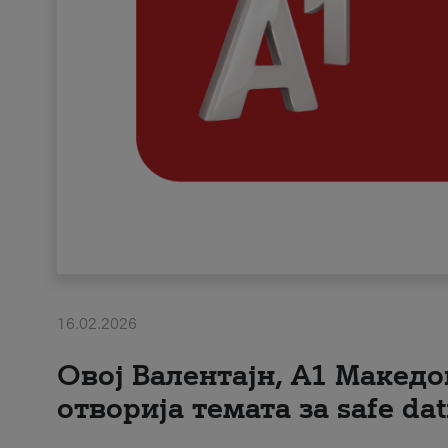
16.02.2026
Овој Валентајн, A1 Македо
отворија темата за safe dat