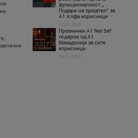
ите
функционалност „
Подари на пријател“ за
вни
А1 Алфа корисници
02.02.2026
Празничен A1 Net Sеf
подарок од А1
е.
Македонија за сите
практични
корисници
04.12.2025