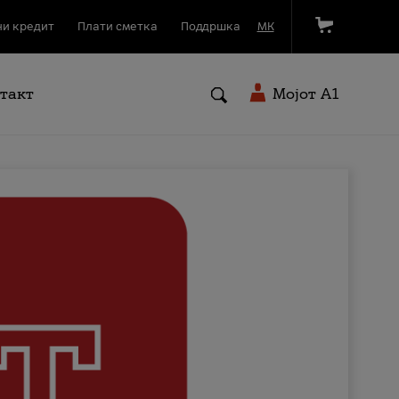
и кредит
Плати сметка
Поддршка
МК
такт
Мојот A1