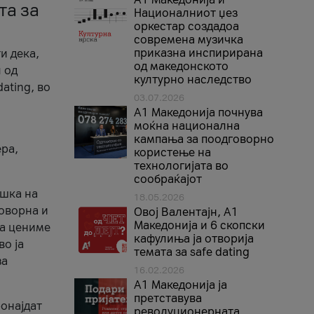
та за
Националниот џез
оркестар создадоа
современа музичка
приказна инспирирана
и дека,
од македонското
 од
културно наследство
ating, во
03.07.2026
A1 Македонија почнува
моќна национална
кампања за поодговорно
ера,
користење на
технологијата во
сообраќајот
ршка на
18.05.2026
говорна и
Овој Валентајн, A1
Македонија и 6 скопски
ја цениме
кафулиња ја отворија
во ја
темата за safe dating
за
16.02.2026
А1 Македонија ја
претставува
ронајдат
револуционерната