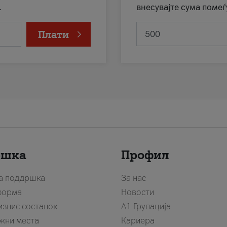
.
внесувајте сума помеѓ
Плати
ршка
Профил
за поддршка
За нас
форма
Новости
изнис состанок
А1 Групација
жни места
Кариера