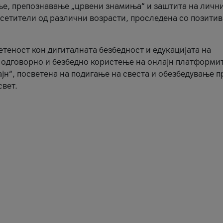
ње, препознавање „црвени знамиња“ и заштита на личн
осетители од различни возрасти, проследена со позити
ветеност кон дигиталната безбедност и едукацијата на
 одговорно и безбедно користење на онлајн платформит
јн“, посветена на подигање на свеста и обезбедување 
свет.