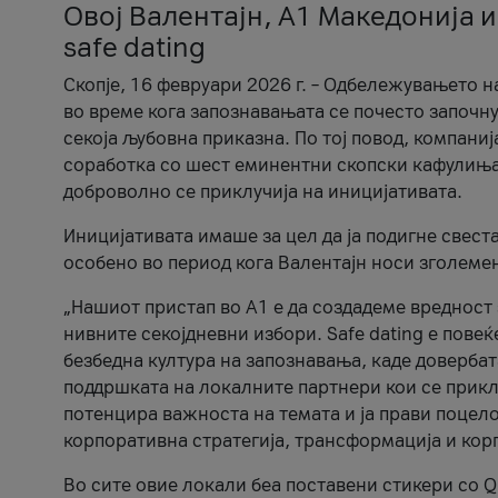
Овој Валентајн, A1 Македонија и
safe dating
Скопје, 16 февруари 2026 г. – Одбележувањето н
во време кога запознавањата се почесто започну
секоја љубовна приказна. По тој повод, компаниј
соработка со шест еминентни скопски кафулиња, Ч
доброволно се приклучија на иницијативата.
Иницијативата имаше за цел да ја подигне свест
особено во период кога Валентајн носи зголеме
„Нашиот пристап во А1 е да создадеме вредност з
нивните секојдневни избори. Safe dating е пове
безбедна култура на запознавања, каде довербат
поддршката на локалните партнери кои се приклу
потенцира важноста на темата и ја прави поцело
корпоративна стратегија, трансформација и кор
Во сите овие локали беа поставени стикери со Q