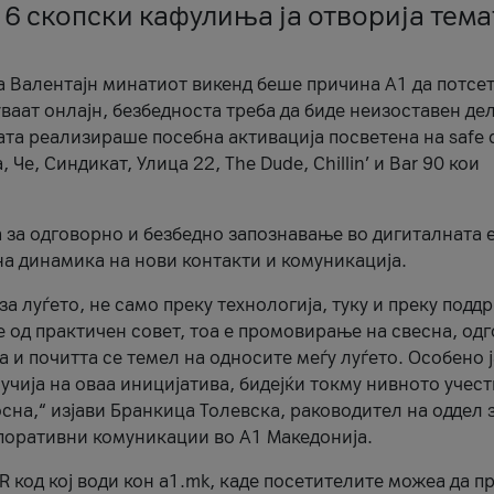
 6 скопски кафулиња ја отворија тема
а Валентајн минатиот викенд беше причина А1 да потсет
ваат онлајн, безбедноста треба да биде неизоставен дел
ата реализираше посебна активација посветена на safe d
е, Синдикат, Улица 22, The Dude, Chillin’ и Bar 90 кои
а за одговорно и безбедно запознавање во дигиталната 
на динамика на нови контакти и комуникација.
а луѓето, не само преку технологија, туку и преку подд
ќе од практичен совет, тоа е промовирање на свесна, од
а и почитта се темел на односите меѓу луѓето. Особено 
чија на оваа иницијатива, бидејќи токму нивното учест
сна,“ изјави Бранкица Толевска, раководител на оддел 
поративни комуникации во А1 Македонија.
R код кој води кон a1.mk, каде посетителите можеа да п