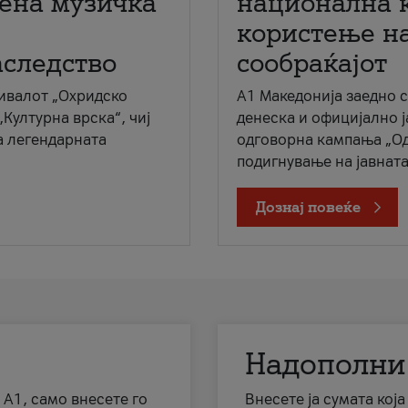
мена музичка
национална 
користење на
аследство
сообраќајот
ивалот „Охридско
A1 Македонија заедно 
„Културна врска“, чиј
денеска и официјално 
а легендарната
одговорна кампања „Од
подигнување на јавната 
Дознај повеќе
Надополни
 А1, само внесете го
Внесете ја сумата кој