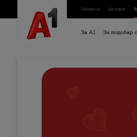
Приватни
Деловни
З
За А1
За подобар 