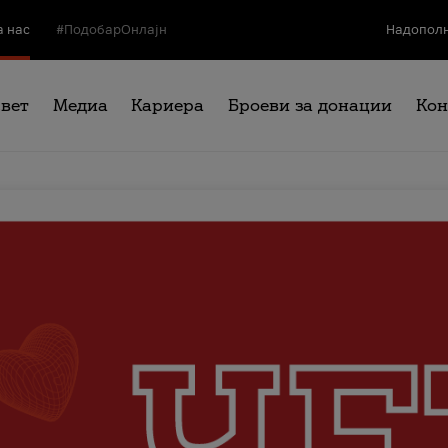
а нас
#ПодобарОнлајн
Надополн
свет
Медиа
Кариера
Броеви за донации
Кон