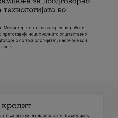
кампања за поодговорно
 технологијата во
со Министерството за внатрешни работи
ја претставија националната општествено
говорно со технологијата“, насочена кон
свест...
 кредит
а што сакате да ја надополните. Ве молиме,