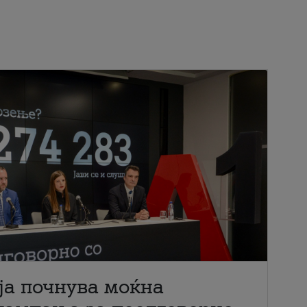
ја почнува моќна