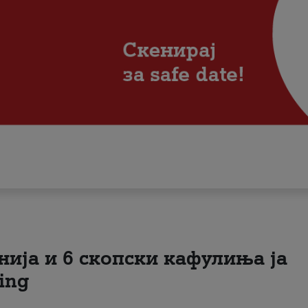
нија и 6 скопски кафулиња ја
ing