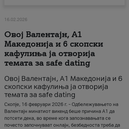
За нас
16.02.2026
#ПодобарОнлајн
Овој Валентајн, A1
Македонија и 6 скопски
кафулиња ја отворија
темата за safe dating
Овој Валентајн, A1 Македонија и 6
скопски кафулиња ја отворија
темата за safe dating
Скопје, 16 февруари 2026 г. – Одбележувањето на
Валентајн минатиот викенд беше причина А1 да
потсети дека, во време кога запознавањата се
почесто започнуваат онлајн, безбедноста треба да