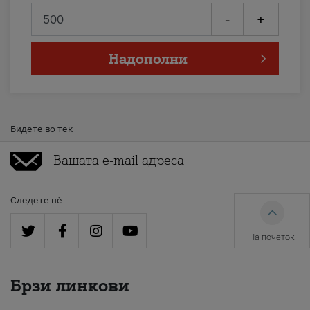
-
+
Надополни
Бидете во тек
Следете нè
На почеток
Брзи линкови