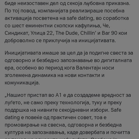
биде неизоставен дел од секоја љубовна приказна.
По тој повод, компанијата реализираше посебна
активација посветена на safe dating, во соработка
со шест еминентни скопски кафулиња, Че,
Синдикат, Улица 22, The Dude, Chillin’ и Bar 90 кои
доброволно се приклучија на иницијативата.
Иницијативата имаше за цел да ја подигне свеста за
одговорно и безбедно запознавање во дигиталната
ера, особено во период кога Валентајн носи
зголемена динамика на нови контакти и
комуникација.
„Нашиот пристап во А1 е да создадеме вредност за
луѓето, не само преку технологија, туку и преку
поддршка на нивните секојдневни избори. Safe
dating е повеќе од практичен совет, тоа е
промовирање на свесна, одговорна и безбедна
култура на запознавања, каде довербата и почитта