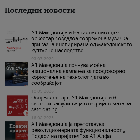
Последни новости
А1 Македонија и Националниот џез
оркестар создадоа современа музичка
приказна инспирирана од македонското
културно наследство
03.07.2026
A1 Македонија почнува моќна
национална кампања за поодговорно
користење на технологијата во
сообраќајот
18.05.2026
Овој Валентајн, A1 Македонија и 6
скопски кафулиња ја отворија темата за
safe dating
16.02.2026
А1 Македонија ја претставува
револуционерната функционалност „
Подари на пријател“ за А1 Алфа