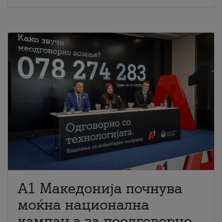
A1 Македонија почнува
моќна национална
кампања за поодговорно