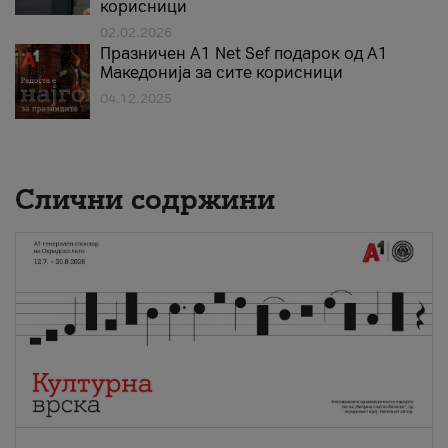
корисници
02.02.2026
Празничен A1 Net Sеf подарок од А1
Македонија за сите корисници
04.12.2025
Слични содржини