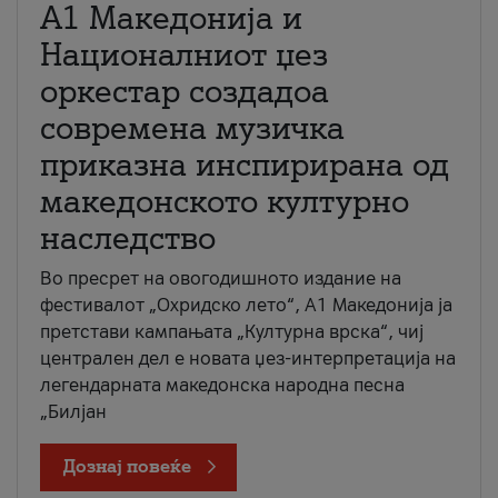
А1 Македонија и
Националниот џез
оркестар создадоа
современа музичка
приказна инспирирана од
македонското културно
наследство
Во пресрет на овогодишното издание на
фестивалот „Охридско лето“, А1 Македонија ја
претстави кампањата „Културна врска“, чиј
централен дел е новата џез-интерпретација на
легендарната македонска народна песна
„Билјан
Дознај повеќе