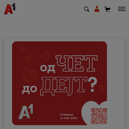
МК
EN
SQ
Приватни
Деловни
Поддршка
Надополни кредит
Плати сметка