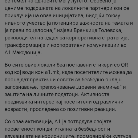
се темел на односите меѓу луѓето. Особено ја
цениме поддршката на локалните партнери кои се
приклучија на оваа иницијатива, бидејќи токму
нивното учество ја потенцира важноста на темата и
ја прави поцелосна,“ изјави Бранкица Толевска,
раководител на оддел за корпоративна стратегија,
трансформација и корпоративни комуникации во
А1 Македонија.
Во сите овие локали беа поставени стикери со QR
код кој води кон a1.mk, каде посетителите можеа да
пронајдат практични совети за безбедно онлајн
запознавање, препознавање „црвени знамиња“ и
заштита на личните податоци. Активноста
предизвика интерес кај посетители од различни
возрасти, проследена со позитивни реакции.
Со оваа активација, А1 ја потврдува својата
посветеност кон дигиталната безбедност и
едукацијата на корисниците, промовирајќи култура