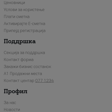
Ценовници
Услови за користење
Плати сметка
Активирајте Е-сметка
Припејд регистрација
Поддршка
Секција за поддршка
Контакт форма
Закажи бизнис состанок
A1 Продажни места
Контакт центар
077 1234
Профил
За нас
Новости