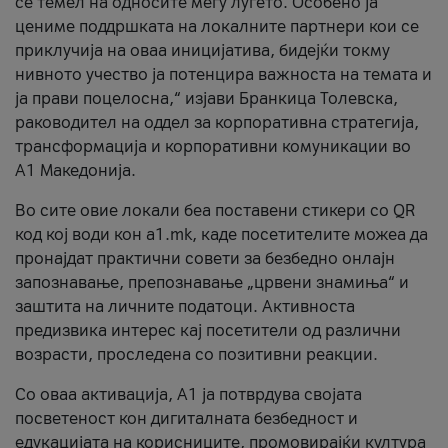
се темел на односите меѓу луѓето. Особено ја
цениме поддршката на локалните партнери кои се
приклучија на оваа иницијатива, бидејќи токму
нивното учество ја потенцира важноста на темата и
ја прави поцелосна,“ изјави Бранкица Толевска,
раководител на оддел за корпоративна стратегија,
трансформација и корпоративни комуникации во
А1 Македонија.
Во сите овие локали беа поставени стикери со QR
код кој води кон a1.mk, каде посетителите можеа да
пронајдат практични совети за безбедно онлајн
запознавање, препознавање „црвени знамиња“ и
заштита на личните податоци. Активноста
предизвика интерес кај посетители од различни
возрасти, проследена со позитивни реакции.
Со оваа активација, А1 ја потврдува својата
посветеност кон дигиталната безбедност и
едукацијата на корисниците, промовирајќи култура