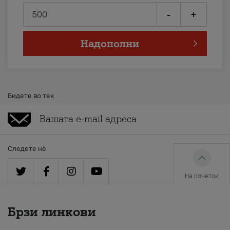
-
+
Надополни
Бидете во тек
Следете нè
На почеток
Брзи линкови