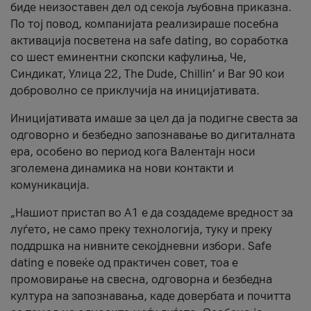
биде неизоставен дел од секоја љубовна приказна.
По тој повод, компанијата реализираше посебна
активација посветена на safe dating, во соработка
со шест еминентни скопски кафулиња, Че,
Синдикат, Улица 22, The Dude, Chillin’ и Bar 90 кои
доброволно се приклучија на иницијативата.
Иницијативата имаше за цел да ја подигне свеста за
одговорно и безбедно запознавање во дигиталната
ера, особено во период кога Валентајн носи
зголемена динамика на нови контакти и
комуникација.
„Нашиот пристап во А1 е да создадеме вредност за
луѓето, не само преку технологија, туку и преку
поддршка на нивните секојдневни избори. Safe
dating е повеќе од практичен совет, тоа е
промовирање на свесна, одговорна и безбедна
култура на запознавања, каде довербата и почитта