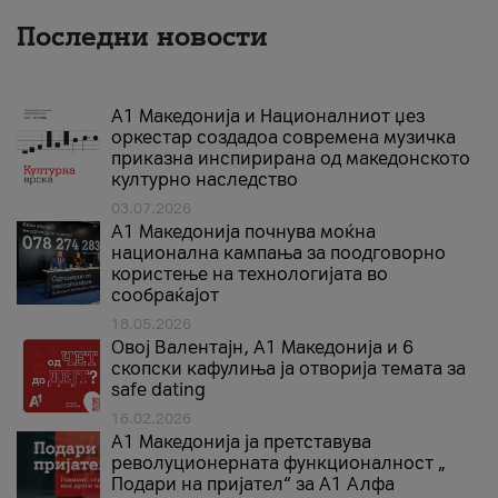
Последни новости
А1 Македонија и Националниот џез
оркестар создадоа современа музичка
приказна инспирирана од македонското
културно наследство
03.07.2026
A1 Македонија почнува моќна
национална кампања за поодговорно
користење на технологијата во
сообраќајот
18.05.2026
Овој Валентајн, A1 Македонија и 6
скопски кафулиња ја отворија темата за
safe dating
16.02.2026
А1 Македонија ја претставува
револуционерната функционалност „
Подари на пријател“ за А1 Алфа