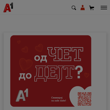
МК
EN
SQ
Приватни
Деловни
Поддршка
Надополни кредит
Плати сметка