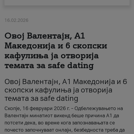
За нас
16.02.2026
#ПодобарОнлајн
Овој Валентајн, A1
Македонија и 6 скопски
кафулиња ја отворија
темата за safe dating
Овој Валентајн, A1 Македонија и 6
скопски кафулиња ја отворија
темата за safe dating
Скопје, 16 февруари 2026 г. – Одбележувањето на
Валентајн минатиот викенд беше причина А1 да
потсети дека, во време кога запознавањата се
почесто започнуваат онлајн, безбедноста треба да