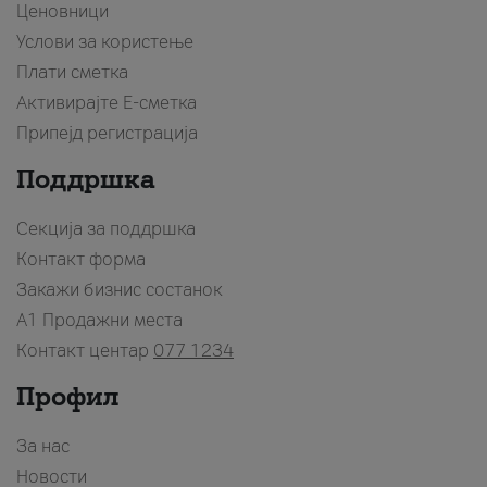
Ценовници
Услови за користење
Плати сметка
Активирајте Е-сметка
Припејд регистрација
Поддршка
Секција за поддршка
Контакт форма
Закажи бизнис состанок
A1 Продажни места
Контакт центар
077 1234
Профил
За нас
Новости