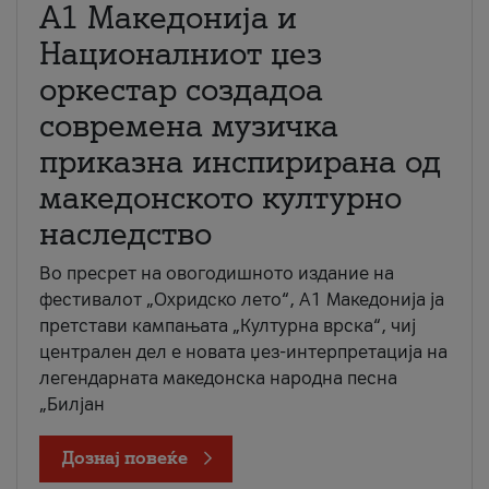
А1 Македонија и
Националниот џез
оркестар создадоа
современа музичка
приказна инспирирана од
македонското културно
наследство
Во пресрет на овогодишното издание на
фестивалот „Охридско лето“, А1 Македонија ја
претстави кампањата „Културна врска“, чиј
централен дел е новата џез-интерпретација на
легендарната македонска народна песна
„Билјан
Дознај повеќе