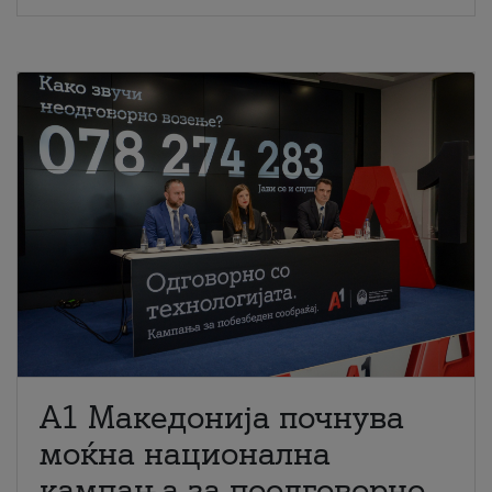
A1 Македонија почнува
моќна национална
кампања за поодговорно