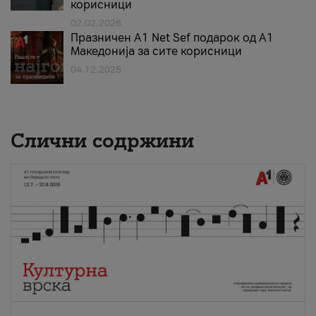
корисници
02.02.2026
Празничен A1 Net Sеf подарок од А1
Македонија за сите корисници
04.12.2025
Слични содржини