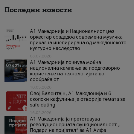
Последни новости
А1 Македонија и Националниот џез
оркестар создадоа современа музичка
приказна инспирирана од македонското
културно наследство
03.07.2026
A1 Македонија почнува моќна
национална кампања за поодговорно
користење на технологијата во
сообраќајот
18.05.2026
Овој Валентајн, A1 Македонија и 6
скопски кафулиња ја отворија темата за
safe dating
16.02.2026
А1 Македонија ја претставува
револуционерната функционалност „
Подари на пријател“ за А1 Алфа