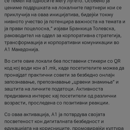
се темел на односите меѓу луѓето. Особено ја
цениме поддршката на локалните партнери кои се
приклучија на оваа иницијатива, бидејќи токму
нивното учество ја потенцира важноста на темата и
ја прави поцелосна,“ изјави Бранкица Толевска,
раководител на оддел за корпоративна стратегија,
трансформација и корпоративни комуникации во
А1 Македонија.
Во сите овие локали беа поставени стикери со QR
код кој води кон a1.mk, каде посетителите можеа да
пронајдат практични совети за безбедно онлајн
запознавање, препознавање „црвени знамиња“ и
заштита на личните податоци. Активноста
предизвика интерес кај посетители од различни
возрасти, проследена со позитивни реакции.
Со оваа активација, А1 ја потврдува својата
посветеност кон дигиталната безбедност и
едукацијата на корисниците, промовирајќи култура