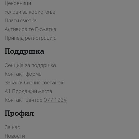
Ценовници
Услови за користење
Плати сметка
Активирајте Е-сметка
Припејд регистрација
Поддршка
Секција за поддршка
Контакт форма
Закажи бизнис состанок
A1 Продажни места
Контакт центар
077 1234
Профил
За нас
Новости