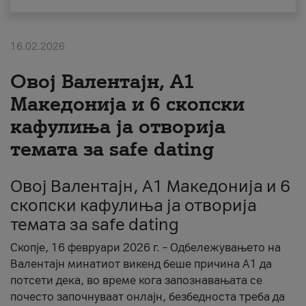
За нас
16.02.2026
#ПодобарОнлајн
Овој Валентајн, A1
Македонија и 6 скопски
кафулиња ја отворија
темата за safe dating
Овој Валентајн, A1 Македонија и 6
скопски кафулиња ја отворија
темата за safe dating
Скопје, 16 февруари 2026 г. – Одбележувањето на
Валентајн минатиот викенд беше причина А1 да
потсети дека, во време кога запознавањата се
почесто започнуваат онлајн, безбедноста треба да