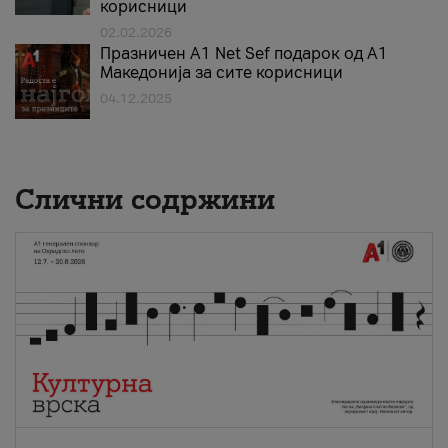
корисници
02.02.2026
Празничен A1 Net Sеf подарок од А1
Македонија за сите корисници
04.12.2025
Слични содржини