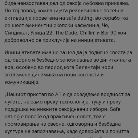
биде неизоставен дел од секоја љубовна приказна.
По тој повод, компанијата реализираше посебна
активација посветена на safe dating, во соработка
со шест еминентни скопски кафулиња, Че,
Синдикат, Улица 22, The Dude, Chillin’ и Bar 90 кои
доброволно се приклучија на иницијативата.
Иницијативата имаше за цел да ја подигне свеста за
одговорно и безбедно запознавање во дигиталната
ера, особено во период кога Валентајн носи
зголемена динамика на нови контакти и
комуникација.
„Нашиот пристап во А1 е да создадеме вредност за
луѓето, не само преку технологија, туку и преку
поддршка на нивните секојдневни избори. Safe
dating е повеќе од практичен совет, тоа е
промовирање на свесна, одговорна и безбедна
култура на запознавања, каде довербата и почитта