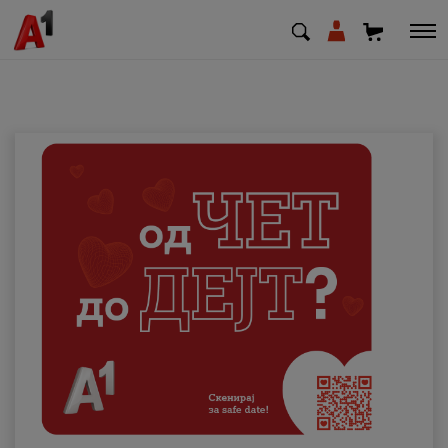
МК
EN
SQ
Приватни
Деловни
Поддршка
Надополни кредит
Плати сметка