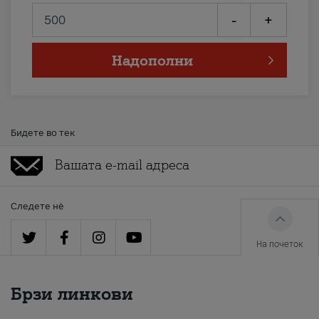
-
+
Надополни
Бидете во тек
Следете нè
На почеток
Брзи линкови