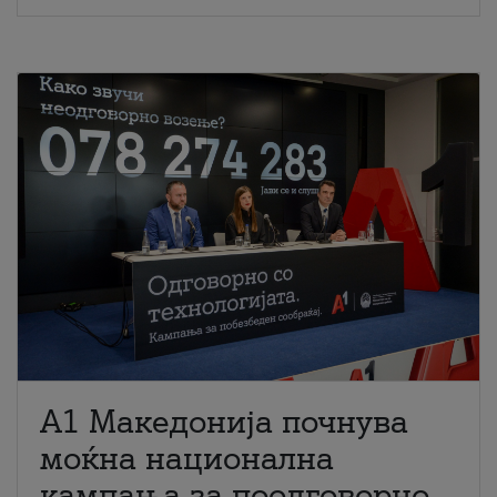
A1 Македонија почнува
моќна национална
кампања за поодговорно