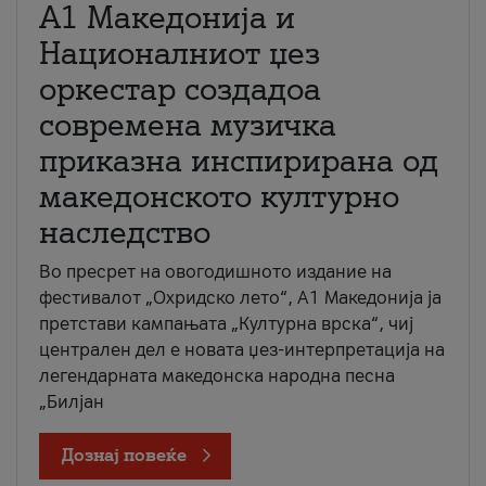
А1 Македонија и
Националниот џез
оркестар создадоа
современа музичка
приказна инспирирана од
македонското културно
наследство
Во пресрет на овогодишното издание на
фестивалот „Охридско лето“, А1 Македонија ја
претстави кампањата „Културна врска“, чиј
централен дел е новата џез-интерпретација на
легендарната македонска народна песна
„Билјан
Дознај повеќе