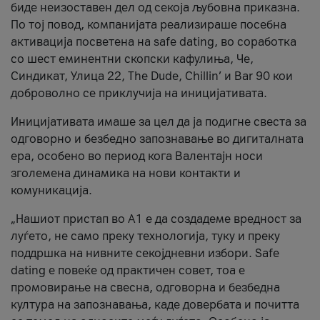
биде неизоставен дел од секоја љубовна приказна.
По тој повод, компанијата реализираше посебна
активација посветена на safe dating, во соработка
со шест еминентни скопски кафулиња, Че,
Синдикат, Улица 22, The Dude, Chillin’ и Bar 90 кои
доброволно се приклучија на иницијативата.
Иницијативата имаше за цел да ја подигне свеста за
одговорно и безбедно запознавање во дигиталната
ера, особено во период кога Валентајн носи
зголемена динамика на нови контакти и
комуникација.
„Нашиот пристап во А1 е да создадеме вредност за
луѓето, не само преку технологија, туку и преку
поддршка на нивните секојдневни избори. Safe
dating е повеќе од практичен совет, тоа е
промовирање на свесна, одговорна и безбедна
култура на запознавања, каде довербата и почитта