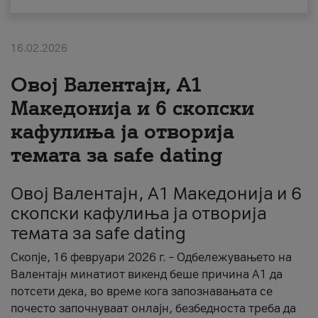
За нас
16.02.2026
#ПодобарОнлајн
Овој Валентајн, A1
Македонија и 6 скопски
кафулиња ја отворија
темата за safe dating
Овој Валентајн, A1 Македонија и 6
скопски кафулиња ја отворија
темата за safe dating
Скопје, 16 февруари 2026 г. – Одбележувањето на
Валентајн минатиот викенд беше причина А1 да
потсети дека, во време кога запознавањата се
почесто започнуваат онлајн, безбедноста треба да