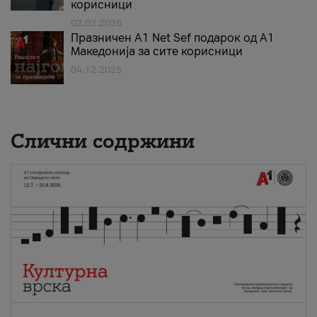
корисници
02.02.2026
Празничен A1 Net Sеf подарок од А1
Македонија за сите корисници
04.12.2025
Слични содржини