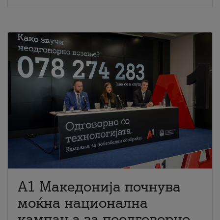
A1 Македонија почнува
моќна национална
кампања за поодговорно