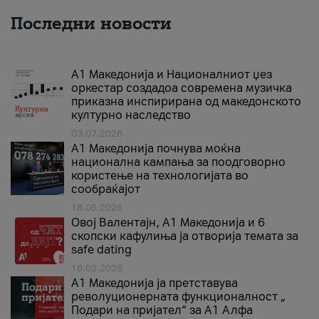
Последни новости
А1 Македонија и Националниот џез
оркестар создадоа современа музичка
приказна инспирирана од македонското
културно наследство
03.07.2026
A1 Македонија почнува моќна
национална кампања за поодговорно
користење на технологијата во
сообраќајот
18.05.2026
Овој Валентајн, A1 Македонија и 6
скопски кафулиња ја отворија темата за
safe dating
16.02.2026
А1 Македонија ја претставува
револуционерната функционалност „
Подари на пријател“ за А1 Алфа