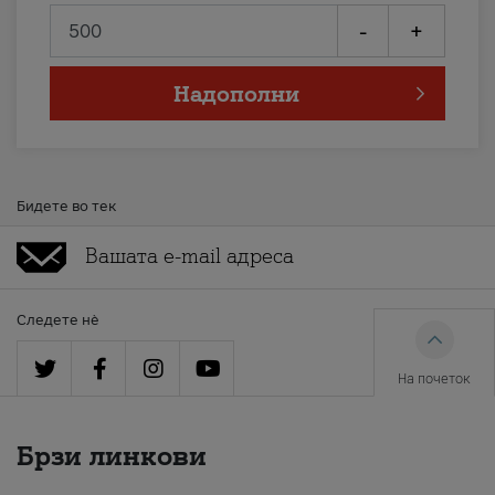
-
+
Надополни
Бидете во тек
Следете нè
На почеток
Брзи линкови