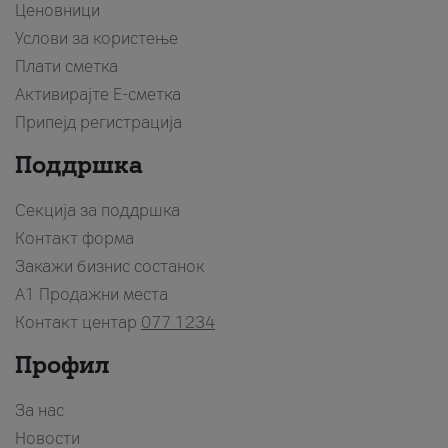
Ценовници
Услови за користење
Плати сметка
Активирајте Е-сметка
Припејд регистрација
Поддршка
Секција за поддршка
Контакт форма
Закажи бизнис состанок
A1 Продажни места
Контакт центар
077 1234
Профил
За нас
Новости