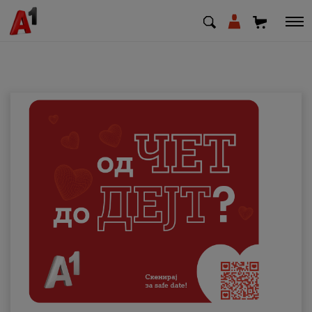
МК
EN
SQ
Приватни
Деловни
Поддршка
Надополни кредит
Плати сметка