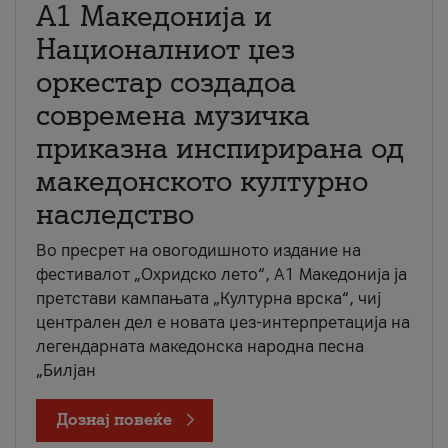
А1 Македонија и
Националниот џез
оркестар создадоа
современа музичка
приказна инспирирана од
македонското културно
наследство
Во пресрет на овогодишното издание на
фестивалот „Охридско лето“, А1 Македонија ја
претстави кампањата „Културна врска“, чиј
централен дел е новата џез-интерпретација на
легендарната македонска народна песна
„Билјан
Дознај повеќе