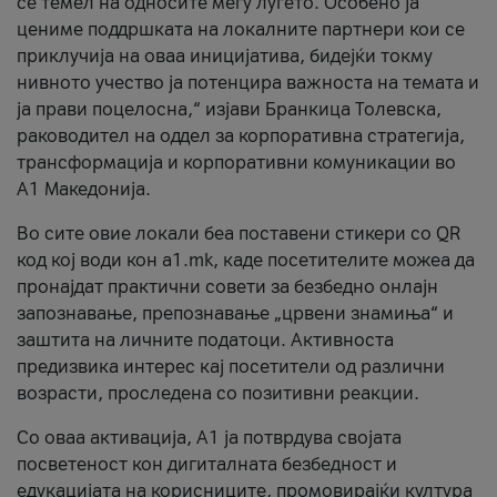
се темел на односите меѓу луѓето. Особено ја
цениме поддршката на локалните партнери кои се
приклучија на оваа иницијатива, бидејќи токму
нивното учество ја потенцира важноста на темата и
ја прави поцелосна,“ изјави Бранкица Толевска,
раководител на оддел за корпоративна стратегија,
трансформација и корпоративни комуникации во
А1 Македонија.
Во сите овие локали беа поставени стикери со QR
код кој води кон a1.mk, каде посетителите можеа да
пронајдат практични совети за безбедно онлајн
запознавање, препознавање „црвени знамиња“ и
заштита на личните податоци. Активноста
предизвика интерес кај посетители од различни
возрасти, проследена со позитивни реакции.
Со оваа активација, А1 ја потврдува својата
посветеност кон дигиталната безбедност и
едукацијата на корисниците, промовирајќи култура