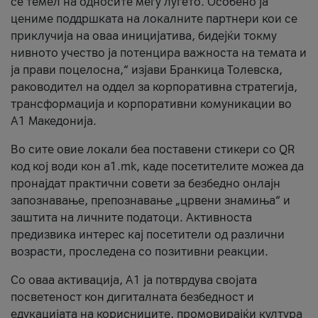
се темел на односите меѓу луѓето. Особено ја
цениме поддршката на локалните партнери кои се
приклучија на оваа иницијатива, бидејќи токму
нивното учество ја потенцира важноста на темата и
ја прави поцелосна,“ изјави Бранкица Толевска,
раководител на оддел за корпоративна стратегија,
трансформација и корпоративни комуникации во
А1 Македонија.
Во сите овие локали беа поставени стикери со QR
код кој води кон a1.mk, каде посетителите можеа да
пронајдат практични совети за безбедно онлајн
запознавање, препознавање „црвени знамиња“ и
заштита на личните податоци. Активноста
предизвика интерес кај посетители од различни
возрасти, проследена со позитивни реакции.
Со оваа активација, А1 ја потврдува својата
посветеност кон дигиталната безбедност и
едукацијата на корисниците, промовирајќи култура