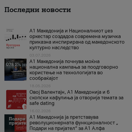
Последни новости
А1 Македонија и Националниот џез
оркестар создадоа современа музичка
приказна инспирирана од македонското
културно наследство
03.07.2026
A1 Македонија почнува моќна
национална кампања за поодговорно
користење на технологијата во
сообраќајот
18.05.2026
Овој Валентајн, A1 Македонија и 6
скопски кафулиња ја отворија темата за
safe dating
16.02.2026
А1 Македонија ја претставува
револуционерната функционалност „
Подари на пријател“ за А1 Алфа