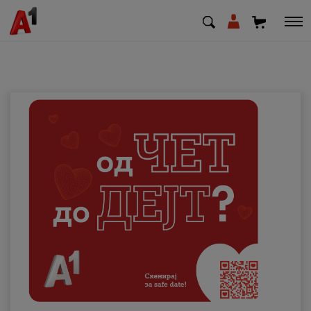
МК
EN
SQ
Приватни
Деловни
Поддршка
Надополни кредит
Плати сметка