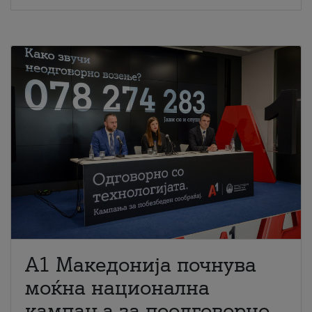
A1 Македонија почнува
моќна национална
кампања за поодговорно