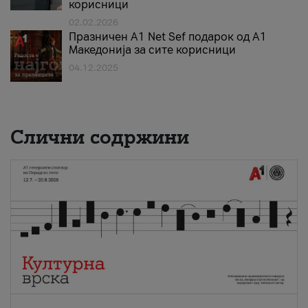
корисници
02.02.2026
Празничен A1 Net Sеf подарок од А1
Македонија за сите корисници
04.12.2025
Слични содржини