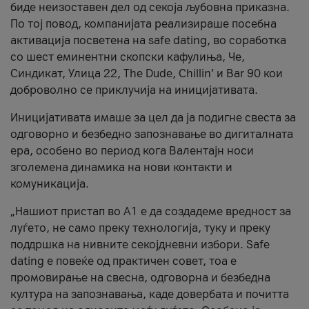
биде неизоставен дел од секоја љубовна приказна.
По тој повод, компанијата реализираше посебна
активација посветена на safe dating, во соработка
со шест еминентни скопски кафулиња, Че,
Синдикат, Улица 22, The Dude, Chillin’ и Bar 90 кои
доброволно се приклучија на иницијативата.
Иницијативата имаше за цел да ја подигне свеста за
одговорно и безбедно запознавање во дигиталната
ера, особено во период кога Валентајн носи
зголемена динамика на нови контакти и
комуникација.
„Нашиот пристап во А1 е да создадеме вредност за
луѓето, не само преку технологија, туку и преку
поддршка на нивните секојдневни избори. Safe
dating е повеќе од практичен совет, тоа е
промовирање на свесна, одговорна и безбедна
култура на запознавања, каде довербата и почитта