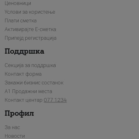
Ценовници
Услови за користење
Плати сметка
Активирајте Е-сметка
Припејд регистрација
Поддршка
Секција за поддршка
Контакт форма
Закажи бизнис состанок
A1 Продажни места
Контакт центар
077 1234
Профил
За нас
Новости