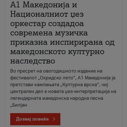
А1 Македонија и
Националниот џез
оркестар создадоа
современа музичка
приказна инспирирана од
македонското културно
наследство
Во пресрет на овогодишното издание на
фестивалот „Охридско лето“, А1 Македонија ја
претстави кампањата „Културна врска“, чиј
централен дел е новата џез-интерпретација на
легендарната македонска народна песна
„Билјан
Дознај повеќе