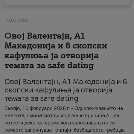
За нас
16.02.2026
#ПодобарОнлајн
Овој Валентајн, A1
Македонија и 6 скопски
кафулиња ја отворија
темата за safe dating
Овој Валентајн, A1 Македонија и 6
скопски кафулиња ја отворија
темата за safe dating
Скопје, 16 февруари 2026 г. – Одбележувањето на
Валентајн минатиот викенд беше причина А1 да
потсети дека, во време кога запознавањата се
почесто започнуваат онлајн, безбедноста треба да