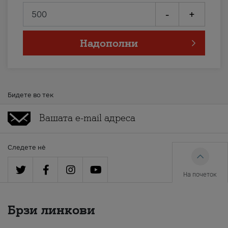
-
+
Надополни
Бидете во тек
Следете нè
На почеток
Брзи линкови