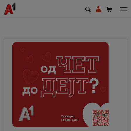
МК
EN
SQ
Приватни
Деловни
Поддршка
Надополни кредит
Плати сметка