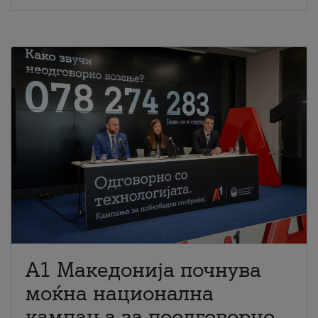
A1 Македонија почнува
моќна национална
кампања за поодговорно