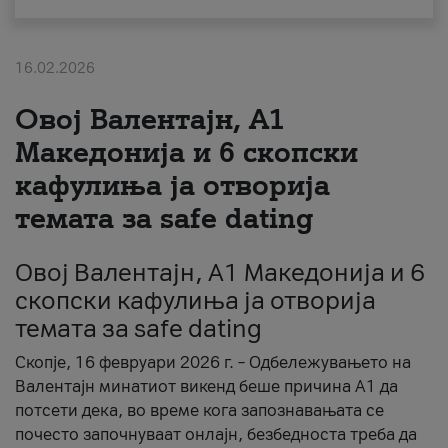
За нас
16.02.2026
#ПодобарОнлајн
Овој Валентајн, A1
Македонија и 6 скопски
кафулиња ја отворија
темата за safe dating
Овој Валентајн, A1 Македонија и 6
скопски кафулиња ја отворија
темата за safe dating
Скопје, 16 февруари 2026 г. – Одбележувањето на
Валентајн минатиот викенд беше причина А1 да
потсети дека, во време кога запознавањата се
почесто започнуваат онлајн, безбедноста треба да