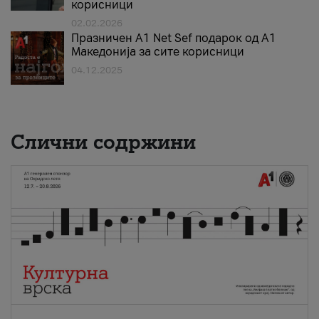
корисници
02.02.2026
Празничен A1 Net Sеf подарок од А1
Македонија за сите корисници
04.12.2025
Слични содржини