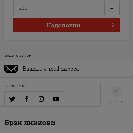
-
+
Надополни
Бидете во тек
Следете нè
На почеток
Брзи линкови