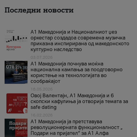
Последни новости
А1 Македонија и Националниот џез
оркестар создадоа современа музичка
приказна инспирирана од македонското
културно наследство
03.07.2026
A1 Македонија почнува моќна
национална кампања за поодговорно
користење на технологијата во
сообраќајот
18.05.2026
Овој Валентајн, A1 Македонија и 6
скопски кафулиња ја отворија темата за
safe dating
16.02.2026
А1 Македонија ја претставува
револуционерната функционалност „
Подари на пријател“ за А1 Алфа