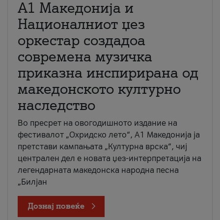
А1 Македонија и
Националниот џез
оркестар создадоа
современа музичка
приказна инспирирана од
македонското културно
наследство
Во пресрет на овогодишното издание на
фестивалот „Охридско лето“, А1 Македонија ја
претстави кампањата „Културна врска“, чиј
централен дел е новата џез-интерпретација на
легендарната македонска народна песна
„Билјан
Дознај повеќе