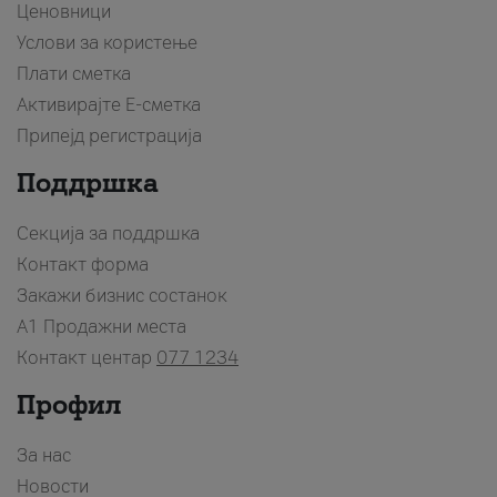
Ценовници
Услови за користење
Плати сметка
Активирајте Е-сметка
Припејд регистрација
Поддршка
Секција за поддршка
Контакт форма
Закажи бизнис состанок
A1 Продажни места
Контакт центар
077 1234
Профил
За нас
Новости