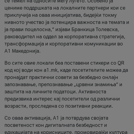
се темел на односите меѓу луѓето. Особено ја
цениме поддршката на локалните партнери кои се
приклучија на оваа иницијатива, бидејќи токму
нивното учество ја потенцира важноста на темата и
ја прави поцелосна,“ изјави Бранкица Толевска,
раководител на оддел за корпоративна стратегија,
трансформација и корпоративни комуникации во
А1 Македонија.
Во сите овие локали беа поставени стикери со QR
код кој води кон a1.mk, каде посетителите можеа да
пронајдат практични совети за безбедно онлајн
запознавање, препознавање „црвени знамиња“ и
заштита на личните податоци. Активноста
предизвика интерес кај посетители од различни
возрасти, проследена со позитивни реакции.
Со оваа активација, А1 ја потврдува својата
посветеност кон дигиталната безбедност и
едукацијата на корисниците, промовирајќи култура