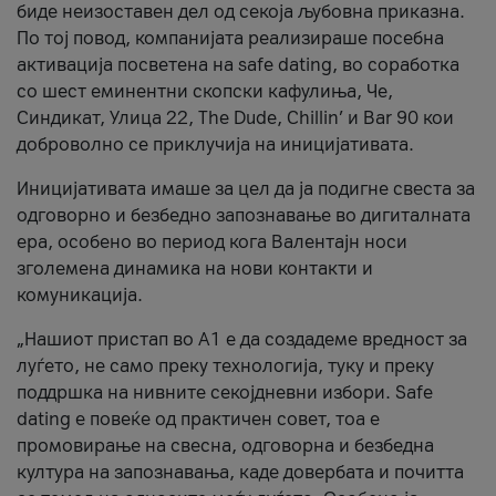
биде неизоставен дел од секоја љубовна приказна.
По тој повод, компанијата реализираше посебна
активација посветена на safe dating, во соработка
со шест еминентни скопски кафулиња, Че,
Синдикат, Улица 22, The Dude, Chillin’ и Bar 90 кои
доброволно се приклучија на иницијативата.
Иницијативата имаше за цел да ја подигне свеста за
одговорно и безбедно запознавање во дигиталната
ера, особено во период кога Валентајн носи
зголемена динамика на нови контакти и
комуникација.
„Нашиот пристап во А1 е да создадеме вредност за
луѓето, не само преку технологија, туку и преку
поддршка на нивните секојдневни избори. Safe
dating е повеќе од практичен совет, тоа е
промовирање на свесна, одговорна и безбедна
култура на запознавања, каде довербата и почитта