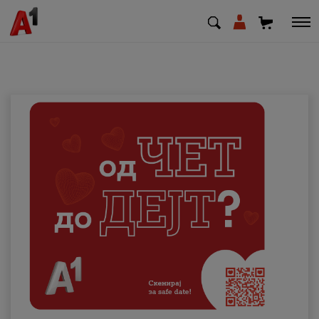
МК
EN
SQ
Приватни
Деловни
Поддршка
Надополни кредит
Плати сметка