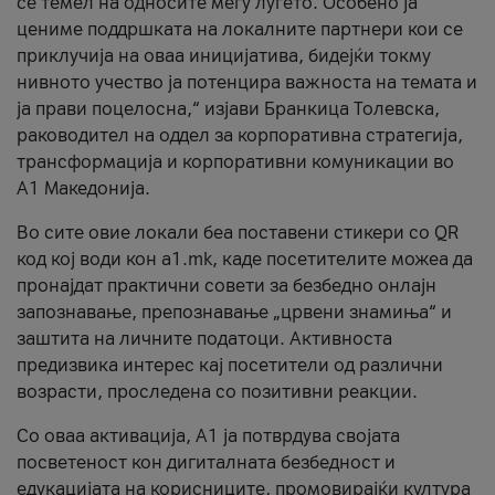
се темел на односите меѓу луѓето. Особено ја
цениме поддршката на локалните партнери кои се
приклучија на оваа иницијатива, бидејќи токму
нивното учество ја потенцира важноста на темата и
ја прави поцелосна,“ изјави Бранкица Толевска,
раководител на оддел за корпоративна стратегија,
трансформација и корпоративни комуникации во
А1 Македонија.
Во сите овие локали беа поставени стикери со QR
код кој води кон a1.mk, каде посетителите можеа да
пронајдат практични совети за безбедно онлајн
запознавање, препознавање „црвени знамиња“ и
заштита на личните податоци. Активноста
предизвика интерес кај посетители од различни
возрасти, проследена со позитивни реакции.
Со оваа активација, А1 ја потврдува својата
посветеност кон дигиталната безбедност и
едукацијата на корисниците, промовирајќи култура