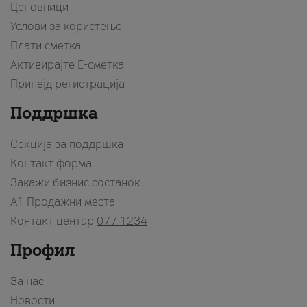
Ценовници
Услови за користење
Плати сметка
Активирајте Е-сметка
Припејд регистрација
Поддршка
Секција за поддршка
Контакт форма
Закажи бизнис состанок
A1 Продажни места
Контакт центар
077 1234
Профил
За нас
Новости