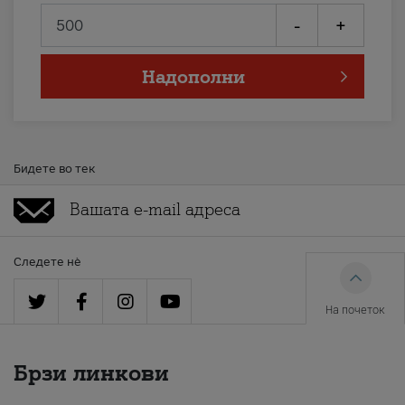
-
+
Надополни
Бидете во тек
Следете нè
На почеток
Брзи линкови