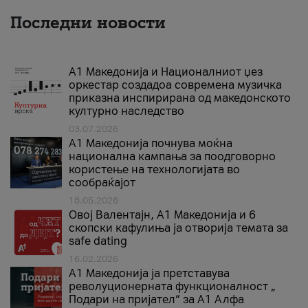
Последни новости
А1 Македонија и Националниот џез
оркестар создадоа современа музичка
приказна инспирирана од македонското
културно наследство
03.07.2026
A1 Македонија почнува моќна
национална кампања за поодговорно
користење на технологијата во
сообраќајот
18.05.2026
Овој Валентајн, A1 Македонија и 6
скопски кафулиња ја отворија темата за
safe dating
16.02.2026
А1 Македонија ја претставува
револуционерната функционалност „
Подари на пријател“ за А1 Алфа