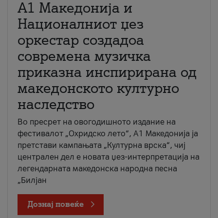
А1 Македонија и
Националниот џез
оркестар создадоа
современа музичка
приказна инспирирана од
македонското културно
наследство
Во пресрет на овогодишното издание на
фестивалот „Охридско лето“, А1 Македонија ја
претстави кампањата „Културна врска“, чиј
централен дел е новата џез-интерпретација на
легендарната македонска народна песна
„Билјан
Дознај повеќе