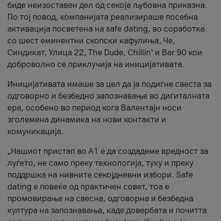
биде неизоставен дел од секоја љубовна приказна.
По тој повод, компанијата реализираше посебна
активација посветена на safe dating, во соработка
со шест еминентни скопски кафулиња, Че,
Синдикат, Улица 22, The Dude, Chillin’ и Bar 90 кои
доброволно се приклучија на иницијативата.
Иницијативата имаше за цел да ја подигне свеста за
одговорно и безбедно запознавање во дигиталната
ера, особено во период кога Валентајн носи
зголемена динамика на нови контакти и
комуникација.
„Нашиот пристап во А1 е да создадеме вредност за
луѓето, не само преку технологија, туку и преку
поддршка на нивните секојдневни избори. Safe
dating е повеќе од практичен совет, тоа е
промовирање на свесна, одговорна и безбедна
култура на запознавања, каде довербата и почитта