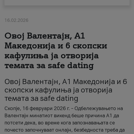
За нас
16.02.2026
#ПодобарОнлајн
Овој Валентајн, A1
Македонија и 6 скопски
кафулиња ја отворија
темата за safe dating
Овој Валентајн, A1 Македонија и 6
скопски кафулиња ја отворија
темата за safe dating
Скопје, 16 февруари 2026 г. – Одбележувањето на
Валентајн минатиот викенд беше причина А1 да
потсети дека, во време кога запознавањата се
почесто започнуваат онлајн, безбедноста треба да