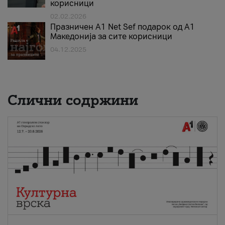
корисници
02.02.2026
Празничен A1 Net Sеf подарок од А1
Македонија за сите корисници
04.12.2025
Слични содржини