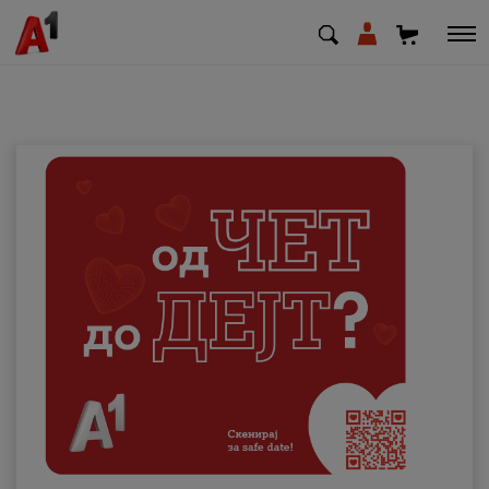
МК
EN
SQ
Приватни
Деловни
Поддршка
Надополни кредит
Плати сметка