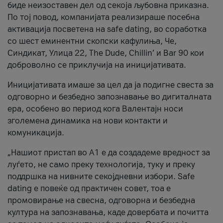
биде неизоставен дел од секоја љубовна приказна.
По тој повод, компанијата реализираше посебна
активација посветена на safe dating, во соработка
со шест еминентни скопски кафулиња, Че,
Синдикат, Улица 22, The Dude, Chillin’ и Bar 90 кои
доброволно се приклучија на иницијативата.
Иницијативата имаше за цел да ја подигне свеста за
одговорно и безбедно запознавање во дигиталната
ера, особено во период кога Валентајн носи
зголемена динамика на нови контакти и
комуникација.
„Нашиот пристап во А1 е да создадеме вредност за
луѓето, не само преку технологија, туку и преку
поддршка на нивните секојдневни избори. Safe
dating е повеќе од практичен совет, тоа е
промовирање на свесна, одговорна и безбедна
култура на запознавања, каде довербата и почитта