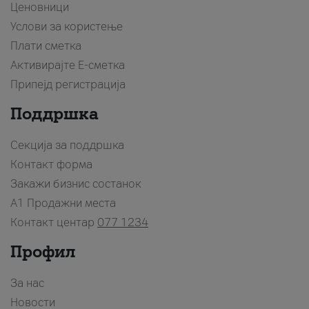
Ценовници
Услови за користење
Плати сметка
Активирајте Е-сметка
Припејд регистрација
Поддршка
Секција за поддршка
Контакт форма
Закажи бизнис состанок
A1 Продажни места
Контакт центар
077 1234
Профил
За нас
Новости