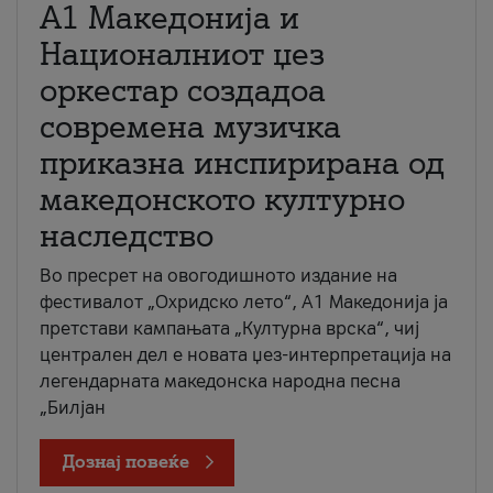
А1 Македонија и
Националниот џез
оркестар создадоа
современа музичка
приказна инспирирана од
македонското културно
наследство
Во пресрет на овогодишното издание на
фестивалот „Охридско лето“, А1 Македонија ја
претстави кампањата „Културна врска“, чиј
централен дел е новата џез-интерпретација на
легендарната македонска народна песна
„Билјан
Дознај повеќе