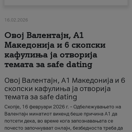
За нас
16.02.2026
#ПодобарОнлајн
Овој Валентајн, A1
Македонија и 6 скопски
кафулиња ја отворија
темата за safe dating
Овој Валентајн, A1 Македонија и 6
скопски кафулиња ја отворија
темата за safe dating
Скопје, 16 февруари 2026 г. – Одбележувањето на
Валентајн минатиот викенд беше причина А1 да
потсети дека, во време кога запознавањата се
почесто започнуваат онлајн, безбедноста треба да