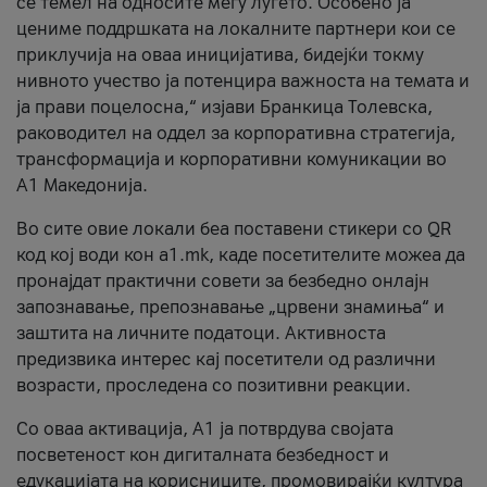
се темел на односите меѓу луѓето. Особено ја
цениме поддршката на локалните партнери кои се
приклучија на оваа иницијатива, бидејќи токму
нивното учество ја потенцира важноста на темата и
ја прави поцелосна,“ изјави Бранкица Толевска,
раководител на оддел за корпоративна стратегија,
трансформација и корпоративни комуникации во
А1 Македонија.
Во сите овие локали беа поставени стикери со QR
код кој води кон a1.mk, каде посетителите можеа да
пронајдат практични совети за безбедно онлајн
запознавање, препознавање „црвени знамиња“ и
заштита на личните податоци. Активноста
предизвика интерес кај посетители од различни
возрасти, проследена со позитивни реакции.
Со оваа активација, А1 ја потврдува својата
посветеност кон дигиталната безбедност и
едукацијата на корисниците, промовирајќи култура