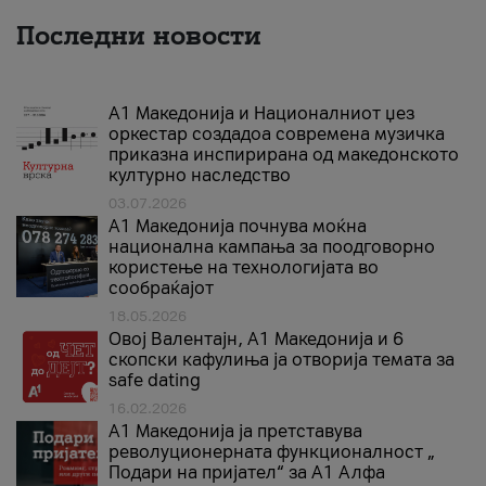
Последни новости
А1 Македонија и Националниот џез
оркестар создадоа современа музичка
приказна инспирирана од македонското
културно наследство
03.07.2026
A1 Македонија почнува моќна
национална кампања за поодговорно
користење на технологијата во
сообраќајот
18.05.2026
Овој Валентајн, A1 Македонија и 6
скопски кафулиња ја отворија темата за
safe dating
16.02.2026
А1 Македонија ја претставува
револуционерната функционалност „
Подари на пријател“ за А1 Алфа