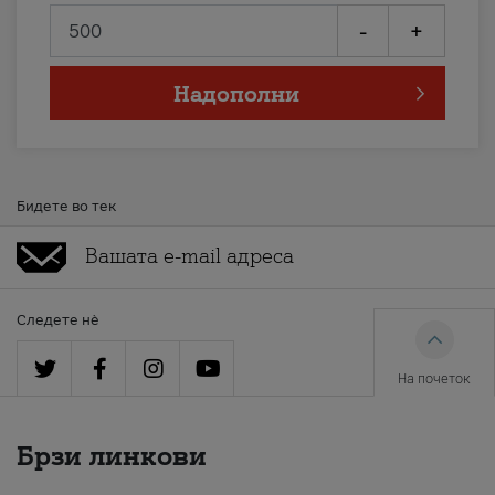
-
+
Надополни
Бидете во тек
Следете нè
На почеток
Брзи линкови