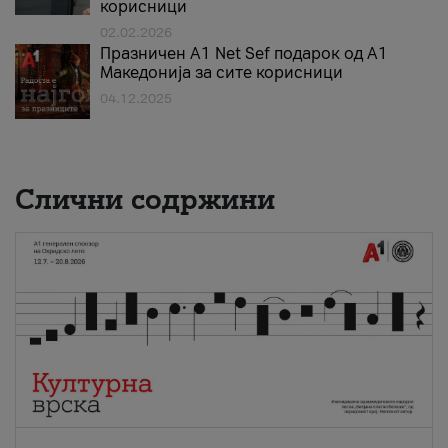
корисници
02.02.2026
Празничен A1 Net Sеf подарок од А1
Македонија за сите корисници
04.12.2025
Слични содржини