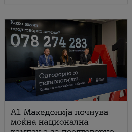
A1 Македонија почнува
моќна национална
кампања за поодговорно